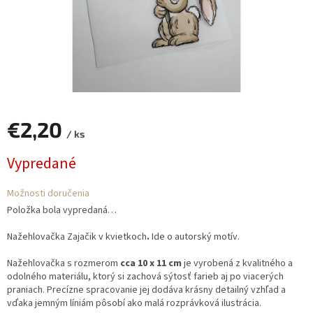
€2,20
/ ks
Jednotková
Vypredané
cena:
Možnosti doručenia
Položka bola vypredaná…
Nažehlovačka Zajačik v kvietkoch
.
Ide o autorský motív.
Nažehlovačka s rozmerom
cca 10 x 11 cm
je vyrobená z kvalitného a
odolného materiálu, ktorý si zachová sýtosť farieb aj po viacerých
praniach. Precízne spracovanie jej dodáva krásny detailný vzhľad a
vďaka jemným líniám pôsobí ako malá rozprávková ilustrácia.