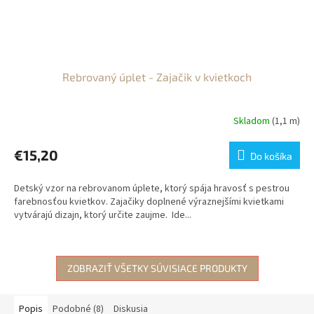
Rebrovaný úplet - Zajačik v kvietkoch
Skladom
(1,1 m)
€15,20
Do košíka
Detský vzor na rebrovanom úplete, ktorý spája hravosť s pestrou
farebnosťou kvietkov. Zajačiky doplnené výraznejšími kvietkami
vytvárajú dizajn, ktorý určite zaujme. Ide...
ZOBRAZIŤ VŠETKY SÚVISIACE PRODUKTY
Popis
Podobné (8)
Diskusia