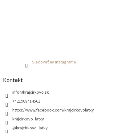
Sledovať na Instagrame
Kontakt
info
@
krajcirkovo.sk
+421908414561
https://www.facebook.com/krajcirkovolatky
krajcirkovo_latky
@krajcirkovo_latky