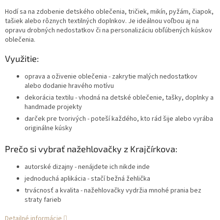
Hodí sa na zdobenie detského oblečenia, tričiek, mikín, pyžám, čiapok,
tašiek alebo rôznych textilných doplnkov. Je ideálnou voľbou aj na
opravu drobných nedostatkov či na personalizáciu obľúbených kúskov
oblečenia.
Využitie:
oprava a oživenie oblečenia - zakrytie malých nedostatkov
alebo dodanie hravého motívu
dekorácia textilu - vhodná na detské oblečenie, tašky, doplnky a
handmade projekty
darček pre tvorivých - poteší každého, kto rád šije alebo vyrába
originálne kúsky
Prečo si vybrať nažehlovačky z Krajčírkova:
autorské dizajny - nenájdete ich nikde inde
jednoduchá aplikácia - stačí bežná žehlička
trvácnosť a kvalita - nažehlovačky vydržia mnohé prania bez
straty farieb
Detailné informácie