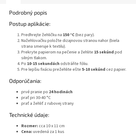
Podrobný popis
Postup aplikácie:
Predhrejte žehličku na
150 °C
(bez pary).
Nažehlovačku položte dizajnovou stranou nahor (biela
strana smeruje k textilu).
Prekryte papierom na pečenie a žehlite
15 sekúnd
pod
silným tlakom.
Po
10-15 sekundách
odstráňte fóliu.
Pre lepšiu fixáciu prežehlite ešte
5-10 sekúnd
cez papier.
Odporúčania:
prvé pranie po
24 hodinách
prať pri 30-40 °C
prať a žehliť z rubovej strany
Technické údaje:
Rozmer:
cca 10 x 11 cm
Cena:
uvedená za 1 kus