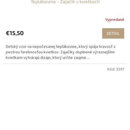
Teplákovina - Zajačik v kvietkoch
Vypredané
€15,50
DETAIL
Detský vzor na nepočesanej teplákovine, ktorý spája hravosť s
pestrou farebnosťou kvietkov. Zajačiky doplnené výraznejšími
kvietkami vytvárajú dizajn, ktorý určite zaujme....
Kód:
3397