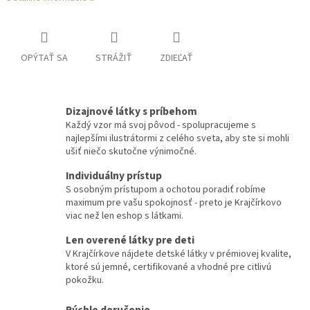
OPÝTAŤ SA
STRÁŽIŤ
ZDIEĽAŤ
Dizajnové látky s príbehom
Každý vzor má svoj pôvod - spolupracujeme s
najlepšími ilustrátormi z celého sveta, aby ste si mohli
ušiť niečo skutočne výnimočné.
Individuálny prístup
S osobným prístupom a ochotou poradiť robíme
maximum pre vašu spokojnosť - preto je Krajčírkovo
viac než len eshop s látkami.
Len overené látky pre deti
V Krajčírkove nájdete detské látky v prémiovej kvalite,
ktoré sú jemné, certifikované a vhodné pre citlivú
pokožku.