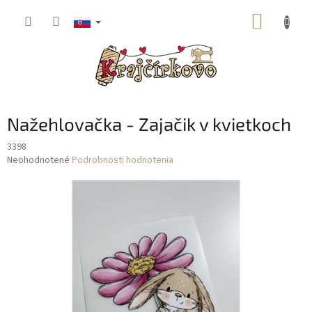
Prejsť
NÁKUP
na
obsah
KOŠÍK
Nažehlovačka - Zajačik v kvietkoch
3398
Priemerné
Neohodnotené
Podrobnosti hodnotenia
hodnotenie
produktu
je
0,0
z
5
hviezdičiek.