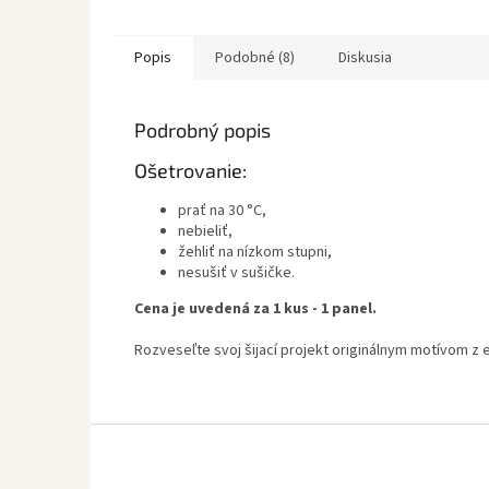
Popis
Podobné (8)
Diskusia
Podrobný popis
Ošetrovanie:
prať na 30 °C,
nebieliť,
žehliť na nízkom stupni,
nesušiť v sušičke.
Cena je uvedená za 1 kus - 1 panel.
Rozveseľte svoj šijací projekt originálnym motívom z
Z
á
p