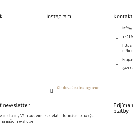
k
Instagram
Kontakt
info
@
+4219
https
m/kra
krajci
@kraj
Sledovať na Instagrame
ť newsletter
Prijíma
platby
 e-mail a my Vám budeme zasielať informácie o nových
 na našom e-shope.