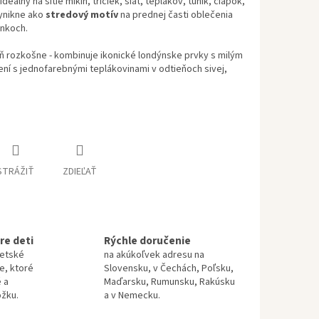
ideálny na šitie mikín, tričiek, šiat, teplákov, tuník, čiapok,
vynikne ako
stredový motív
na prednej časti oblečenia
lnkoch.
 rozkošne - kombinuje ikonické londýnske prvky s milým
ení s jednofarebnými teplákovinami v odtieňoch sivej,
STRÁŽIŤ
ZDIEĽAŤ
re deti
Rýchle doručenie
detské
na akúkoľvek adresu na
te, ktoré
Slovensku, v Čechách, Poľsku,
 a
Maďarsku, Rumunsku, Rakúsku
ožku.
a v Nemecku.