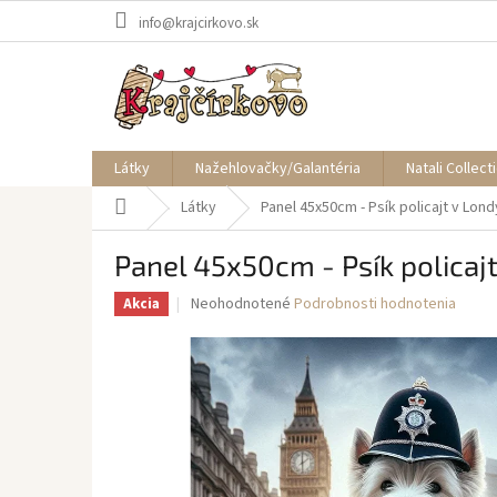
Prejsť
info@krajcirkovo.sk
na
obsah
Látky
Nažehlovačky/Galantéria
Natali Collect
Domov
Látky
Panel 45x50cm - Psík policajt v Lon
Panel 45x50cm - Psík policaj
Priemerné
Neohodnotené
Podrobnosti hodnotenia
Akcia
hodnotenie
produktu
je
0,0
z
5
hviezdičiek.