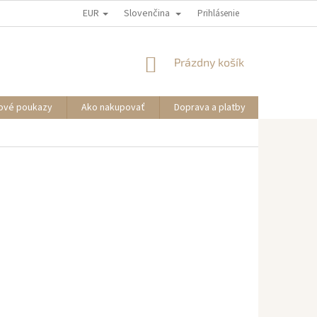
EUR
Slovenčina
Prihlásenie
NÁKUPNÝ
Prázdny košík
KOŠÍK
ové poukazy
Ako nakupovať
Doprava a platby
Informáci