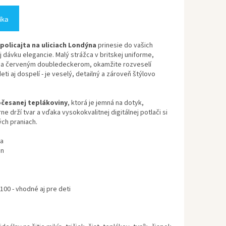
íka
 policajta na uliciach Londýna
prinesie do vašich
 dávku elegancie. Malý strážca v britskej uniforme,
m a červeným doubledeckerom, okamžite rozveselí
ti aj dospelí - je veselý, detailný a zároveň štýlovo
česanej teplákoviny
, ktorá je jemná na dotyk,
e drží tvar a vďaka vysokokvalitnej digitálnej potlači si
ch praniach.
na
an
00 - vhodné aj pre deti