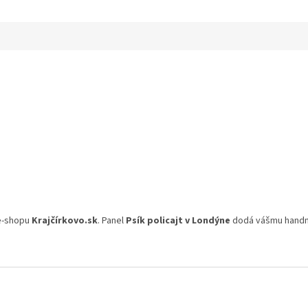
 e-shopu
Krajčírkovo.sk
. Panel
Psík policajt v Londýne
dodá vášmu handma