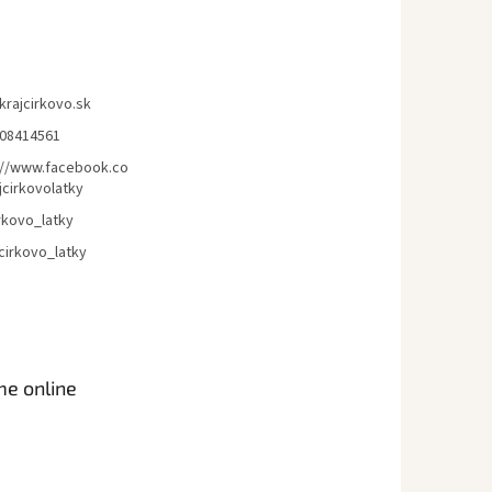
krajcirkovo.sk
08414561
://www.facebook.co
jcirkovolatky
rkovo_latky
cirkovo_latky
me online