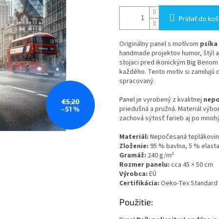
Pridať do koš
Originálny panel s motívom
psíka
handmade projektov humor, štýl aj
stojaci pred ikonickým Big Beno
každého. Tento motív si zamilujú de
spracovaný.
Panel je vyrobený z kvalitnej
nepo
€5,20
priedušná a pružná. Materiál výborn
–51 %
zachová sýtosť farieb aj po mnohý
Materiál:
Nepočesaná teplákovi
Zloženie:
95 % bavlna, 5 % elast
Gramáž:
240 g/m²
Rozmer panelu:
cca 45 × 50 cm
Výrobca:
EÚ
Certifikácia:
Oeko-Tex Standard 1
Použitie: