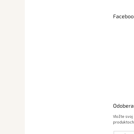
ä
t
Faceboo
i
e
Odobera
Vložte svoj
produktoch