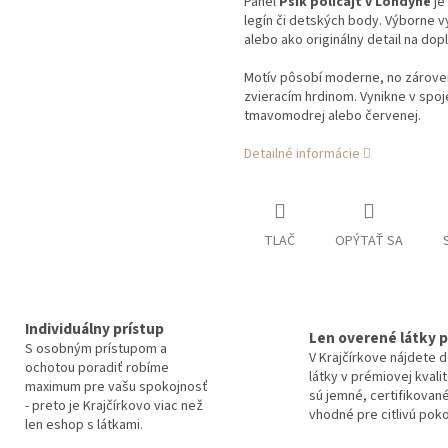
Panel
Psík policajt v Londýne
je 
legín či detských body. Výborne 
alebo ako originálny detail na dop
Motív pôsobí moderne, no zároveň
zvieracím hrdinom. Vynikne v spoj
tmavomodrej alebo červenej.
Detailné informácie
TLAČ
OPÝTAŤ SA
Individuálny prístup
Len overené látky p
S osobným prístupom a
V Krajčírkove nájdete 
ochotou poradiť robíme
látky v prémiovej kvali
maximum pre vašu spokojnosť
sú jemné, certifikované
- preto je Krajčírkovo viac než
vhodné pre citlivú pok
len eshop s látkami.