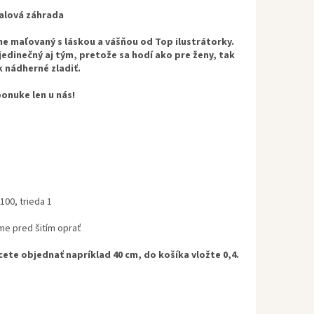
ialová záhrada
čne maľovaný s láskou a vášňou od Top ilustrátorky.
 jedinečný aj tým, pretože sa hodí ako pre ženy, tak
k nádherné zladiť.
ponuke len u nás!
00, trieda 1
e pred šitím oprať
cete objednať napríklad 40 cm, do košíka vložte 0,4.