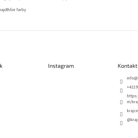
najdlhšie farby
k
Instagram
Kontakt
info
@
+4219
https
m/kra
krajci
@kraj