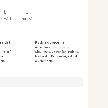
STRÁŽIŤ
ZDIEĽAŤ
re deti
Rýchle doručenie
detské
na akúkoľvek adresu na
te, ktoré
Slovensku, v Čechách, Poľsku,
 a
Maďarsku, Rumunsku, Rakúsku
ožku.
a v Nemecku.