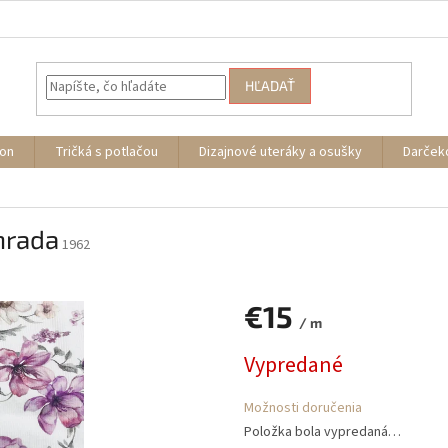
HĽADAŤ
ion
Tričká s potlačou
Dizajnové uteráky a osušky
Darček
hrada
1962
€15
/ m
Jednotková
Vypredané
cena:
Možnosti doručenia
Položka bola vypredaná…