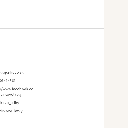
krajcirkovo.sk
08414561
://www.facebook.co
jcirkovolatky
rkovo_latky
cirkovo_latky