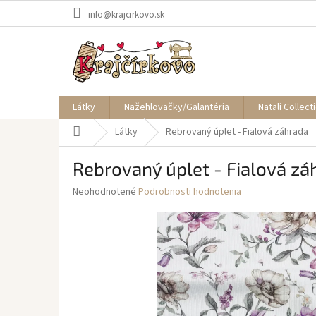
Prejsť
info@krajcirkovo.sk
na
obsah
Látky
Nažehlovačky/Galantéria
Natali Collect
Domov
Látky
Rebrovaný úplet - Fialová záhrada
Rebrovaný úplet - Fialová zá
Priemerné
Neohodnotené
Podrobnosti hodnotenia
hodnotenie
produktu
je
0,0
z
5
hviezdičiek.