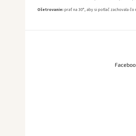
Ošetrovanie:
prať na 30°, aby si potlač zachovala čo 
Z
á
p
ä
t
Faceboo
i
e