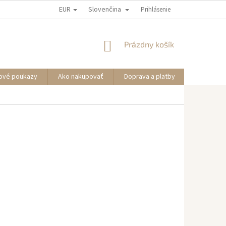
EUR
Slovenčina
Prihlásenie
NÁKUPNÝ
Prázdny košík
KOŠÍK
ové poukazy
Ako nakupovať
Doprava a platby
Informáci