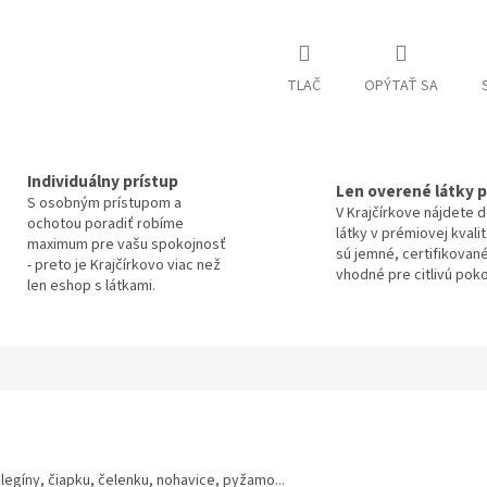
TLAČ
OPÝTAŤ SA
Individuálny prístup
Len overené látky p
S osobným prístupom a
V Krajčírkove nájdete 
ochotou poradiť robíme
látky v prémiovej kvali
maximum pre vašu spokojnosť
sú jemné, certifikované
- preto je Krajčírkovo viac než
vhodné pre citlivú pok
len eshop s látkami.
 legíny, čiapku, čelenku, nohavice, pyžamo...