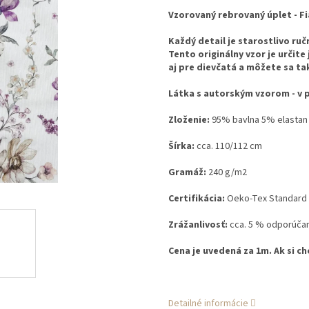
Vzorovaný rebrovaný úplet - F
Každý detail je starostlivo ru
Tento originálny vzor je určite
aj pre dievčatá a môžete sa ta
Látka s autorským vzorom - v 
Zloženie:
95% bavlna 5% elastan
Šírka:
cca. 110/112 cm
Gramáž:
240 g/m2
Certifikácia:
Oeko-Tex Standard 1
Zrážanlivosť:
cca. 5 % odporúčam
Cena je uvedená za 1m. Ak si ch
Detailné informácie