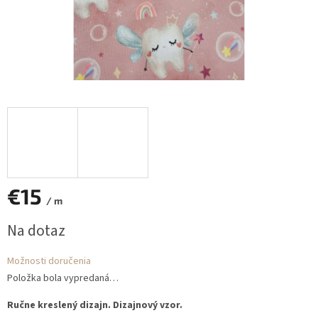
€15
/ m
Jednotková
Na dotaz
cena:
Možnosti doručenia
Položka bola vypredaná…
Ručne kreslený dizajn. Dizajnový vzor.