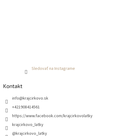
Sledovať na Instagrame
Kontakt
info
@
krajcirkovo.sk
+421908414561
https://www.facebook.com/krajcirkovolatky
krajcirkovo_latky
@krajcirkovo_latky