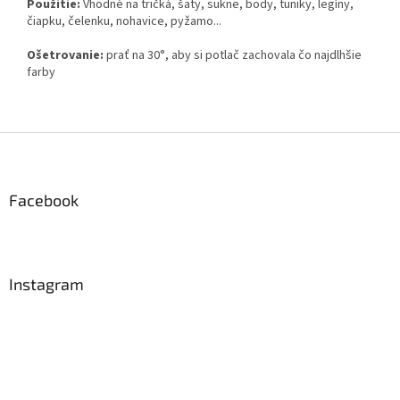
Použitie:
Vhodné na tričká, šaty, sukne, body, tuniky, legíny,
čiapku, čelenku, nohavice, pyžamo...
Ošetrovanie:
prať na 30°, aby si potlač zachovala čo najdlhšie
farby
Z
á
p
ä
Facebook
t
i
e
Instagram