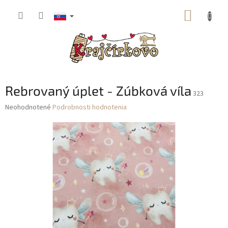
Prejsť
NÁKUP
na
obsah
KOŠÍK
Rebrovaný úplet - Zúbková víla
323
Priemerné
Neohodnotené
Podrobnosti hodnotenia
hodnotenie
produktu
je
0,0
z
5
hviezdičiek.