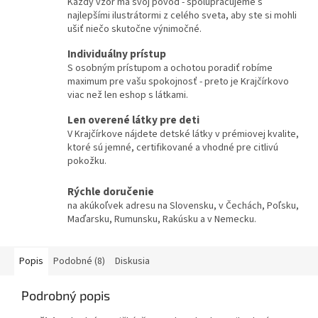
Každý vzor má svoj pôvod - spolupracujeme s
najlepšími ilustrátormi z celého sveta, aby ste si mohli
ušiť niečo skutočne výnimočné.
Individuálny prístup
S osobným prístupom a ochotou poradiť robíme
maximum pre vašu spokojnosť - preto je Krajčírkovo
viac než len eshop s látkami.
Len overené látky pre deti
V Krajčírkove nájdete detské látky v prémiovej kvalite,
ktoré sú jemné, certifikované a vhodné pre citlivú
pokožku.
Rýchle doručenie
na akúkoľvek adresu na Slovensku, v Čechách, Poľsku,
Maďarsku, Rumunsku, Rakúsku a v Nemecku.
Popis
Podobné (8)
Diskusia
Podrobný popis