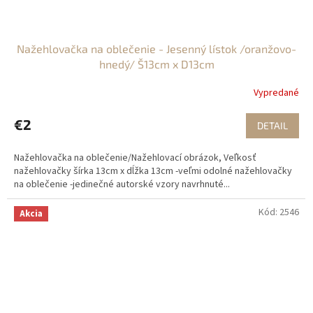
Nažehlovačka na oblečenie - Jesenný lístok /oranžovo-
hnedý/ Š13cm x D13cm
Vypredané
€2
DETAIL
Nažehlovačka na oblečenie/Nažehlovací obrázok, Veľkosť
nažehlovačky šírka 13cm x dĺžka 13cm -veľmi odolné nažehlovačky
na oblečenie -jedinečné autorské vzory navrhnuté...
Kód:
2546
Akcia