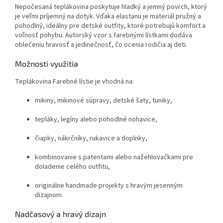
Nepočesaná teplákovina poskytuje hladký a jemný povrch, ktorý
je veľmi príjemný na dotyk. Vďaka elastanu je materiál pružný a
pohodlný, ideálny pre detské outfity, ktoré potrebujú komfort a
voľnosť pohybu. Autorský vzor s farebnými lístkami dodáva
oblečeniu hravosť a jedinečnosť, čo ocenia rodičia aj deti.
Možnosti využitia
Teplákovina Farebné lístie je vhodná na:
mikiny, mikinové súpravy, detské šaty, tuniky,
tepláky, legíny alebo pohodlné nohavice,
čiapky, nákrčníky, rukavice a doplnky,
kombinovanie s patentami alebo nažehlovačkami pre
doladenie celého outfitu,
originálne handmade projekty s hravým jesenným
dizajnom.
Nadčasový a hravý dizajn