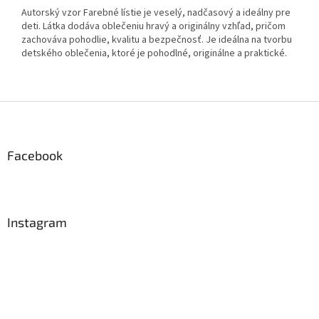
Autorský vzor Farebné lístie je veselý, nadčasový a ideálny pre
deti. Látka dodáva oblečeniu hravý a originálny vzhľad, pričom
zachováva pohodlie, kvalitu a bezpečnosť. Je ideálna na tvorbu
detského oblečenia, ktoré je pohodlné, originálne a praktické.
Z
á
p
ä
Facebook
t
i
e
Instagram