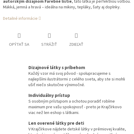
autorským dizajnom Farebné lístie
, táto látka je perfektnou voľbou.
Mäkká, jemná a hravá – ideálna na mikiny, tepláky, šaty aj doplnky.
Detailné informácie
OPÝTAŤ SA
STRÁŽIŤ
ZDIEĽAŤ
Dizajnové látky s príbehom
Každý vzor má svoj pôvod - spolupracujeme s
najlepšími ilustrátormi z celého sveta, aby ste si mohli
ušiť niečo skutočne výnimočné.
Individuálny prístup
S osobným prístupom a ochotou poradiť robíme
maximum pre vašu spokojnosť - preto je Krajčírkovo
viac než len eshop s látkami.
Len overené látky pre deti
V Krajčírkove nájdete detské látky v prémiovej kvalite,