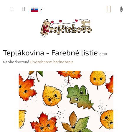
Prejsť
NÁKUP
na
obsah
KOŠÍK
Teplákovina - Farebné lístie
2798
Priemerné
Neohodnotené
Podrobnosti hodnotenia
hodnotenie
produktu
je
0,0
z
5
hviezdičiek.