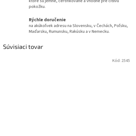
ktoré sú jemné, certifikované a vhodné pre citlivú
pokožku.
Rýchle doručenie
na akúkoľvek adresu na Slovensku, v Čechách, Poľsku,
Maďarsku, Rumunsku, Rakúsku a v Nemecku.
Súvisiaci tovar
Kód:
2545