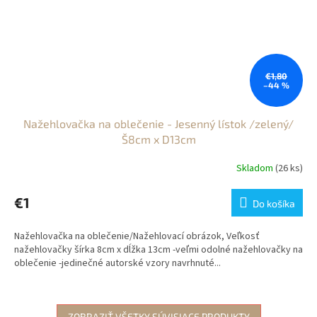
€1,80
–44 %
Nažehlovačka na oblečenie - Jesenný lístok /zelený/
Š8cm x D13cm
Skladom
(26 ks)
€1
Do košíka
Nažehlovačka na oblečenie/Nažehlovací obrázok, Veľkosť
nažehlovačky šírka 8cm x dĺžka 13cm -veľmi odolné nažehlovačky na
oblečenie -jedinečné autorské vzory navrhnuté...
ZOBRAZIŤ VŠETKY SÚVISIACE PRODUKTY