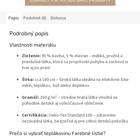
Popis
Podobné (8)
Diskusia
Podrobný popis
Vlastnosti materiálu
Zloženie:
95 % bavlna, 5 % elastan – mäkká, pružná a
priedušná látka, ktorá sa prispôsobí pohybu a zachová si
tvar aj po praní.
Šírka:
cca 180 cm – široká látka ideálna na efektívne šitie
mikín, teplákov, šiat alebo doplnkov.
Gramáž:
250 g/m² – stredne hrubá látka vhodná na
pohodlné detské aj voľnočasové oblečenie.
Certifikácia:
Oeko-Tex Standard 100 – zdravotne
nezávadná látka, bezpečná aj pre citlivú detskú pokožku.
Prečo si vybrať teplákovinu Farebné lístie?