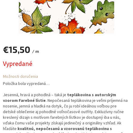
€15,50
/ m
Jednotková
Vypredané
cena:
Možnosti doručenia
Položka bola vypredaná…
Jesenná, hravá a pohodlná – taká je
teplákovina s autorským
vzorom Farebné lístie
. Nepočesaná teplákovina je veľmi príjemná na
nosenie, jemná a hladká na dotyk, čo ju robí ideálnou voľbou pre
detské oblečenie aj pohodlné voľnočasové outfity. Exkluzívny ručne
kreslený dizajn s motívom farebných lístkov je dostupný iba u nás,
vďaka čomu vaše projekty získajú jedinečný a originálny vzhľad. Ak
hľadáte
kvalitnú, nepočesanú a vzorovanú teplákovinu s