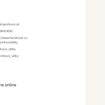
krajcirkovo.sk
08414561
://www.facebook.co
jcirkovolatky
rkovo_latky
cirkovo_latky
me online