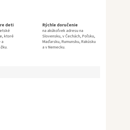
re deti
Rýchle doručenie
detské
na akúkoľvek adresu na
te, ktoré
Slovensku, v Čechách, Poľsku,
 a
Maďarsku, Rumunsku, Rakúsku
ožku.
a v Nemecku.