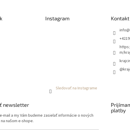
k
Instagram
Kontakt
info
@
+4219
https
m/kra
krajci
@kraj
Sledovať na Instagrame
ť newsletter
Prijíma
platby
 e-mail a my Vám budeme zasielať informácie o nových
 na našom e-shope.