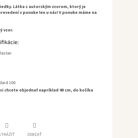
iedky. Látka s autorským vzorom, ktorý je
revedení v ponuke len u nás! V ponuke máme na
ý vzor.
fikácie:
lastan
ndard 100
 si chcete objednať napríklad 40 cm, do košíka
STRÁŽIŤ
ZDIEĽAŤ