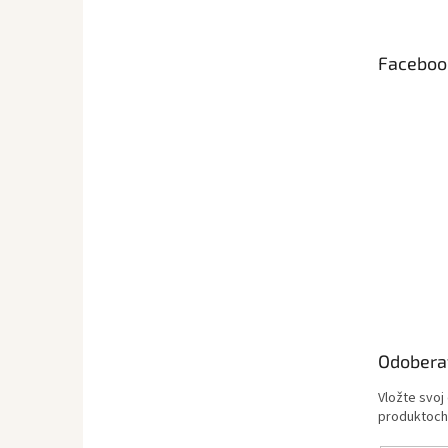
p
ä
t
Faceboo
i
e
Odobera
Vložte svoj
produktoch