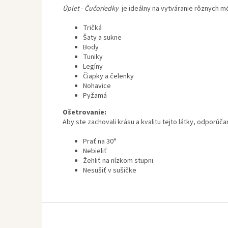
Úplet - Čučoriedky
je ideálny na vytváranie rôznych 
Tričká
Šaty a sukne
Body
Tuniky
Legíny
Čiapky a čelenky
Nohavice
Pyžamá
Ošetrovanie:
Aby ste zachovali krásu a kvalitu tejto látky, odporúč
Prať na 30°
Nebieliť
Žehliť na nízkom stupni
Nesušiť v sušičke
Z
á