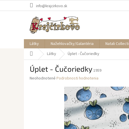
Prejsť
info@krajcirkovo.sk
na
obsah
Látky
Nažehlovačky/Galantéria
Natali Collect
Domov
Látky
Úplet - Čučoriedky
Úplet - Čučoriedky
1959
Priemerné
Neohodnotené
Podrobnosti hodnotenia
hodnotenie
produktu
je
0,0
z
5
hviezdičiek.