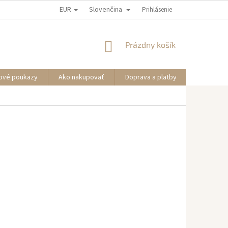
EUR
Slovenčina
Prihlásenie
NÁKUPNÝ
Prázdny košík
KOŠÍK
ové poukazy
Ako nakupovať
Doprava a platby
Informáci