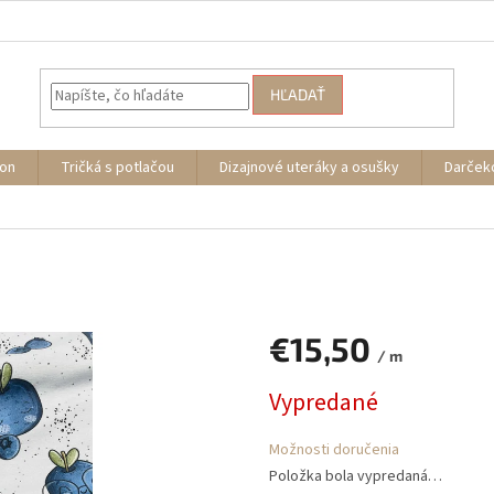
HĽADAŤ
ion
Tričká s potlačou
Dizajnové uteráky a osušky
Darček
€15,50
/ m
Jednotková
Vypredané
cena:
Možnosti doručenia
Položka bola vypredaná…