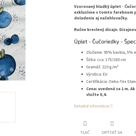
Vzorovaný hladký úplet - Čučor
exkluzívne v tomto farebnom p
doladenie aj nažehlovačky.
Ručne kreslený dizajn. Dizajnov
Úplet - Čučoriedky - Špeci
Zloženie: 95% bavlna, 5% e
Šírka: cca. 175/180 cm
Gramáž: 210 g/m²
Výrobca: EU
Certifikácia: Oeko-Tex Sta
Cena: uvedená za 1 m. Ak
vložte 0,4.
Detailné informácie
TLAČ
OPÝTAŤ SA