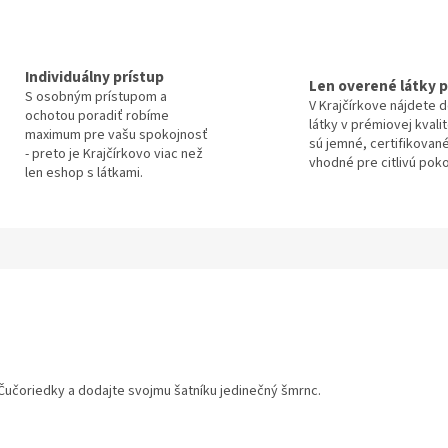
Individuálny prístup
Len overené látky p
S osobným prístupom a
V Krajčírkove nájdete 
ochotou poradiť robíme
látky v prémiovej kvali
maximum pre vašu spokojnosť
sú jemné, certifikované
- preto je Krajčírkovo viac než
vhodné pre citlivú pok
len eshop s látkami.
 Čučoriedky a dodajte svojmu šatníku jedinečný šmrnc.