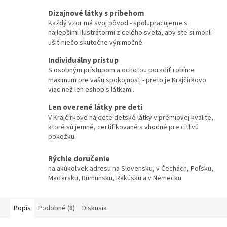
Dizajnové látky s príbehom
Každý vzor má svoj pôvod - spolupracujeme s
najlepšími ilustrátormi z celého sveta, aby ste si mohli
ušiť niečo skutočne výnimočné.
Individuálny prístup
S osobným prístupom a ochotou poradiť robíme
maximum pre vašu spokojnosť - preto je Krajčírkovo
viac než len eshop s látkami.
Len overené látky pre deti
V Krajčírkove nájdete detské látky v prémiovej kvalite,
ktoré sú jemné, certifikované a vhodné pre citlivú
pokožku.
Rýchle doručenie
na akúkoľvek adresu na Slovensku, v Čechách, Poľsku,
Maďarsku, Rumunsku, Rakúsku a v Nemecku.
Popis
Podobné (8)
Diskusia