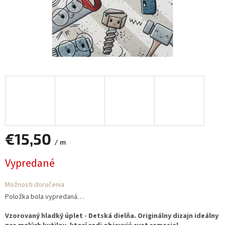
€15,50
/ m
Jednotková
Vypredané
cena:
Možnosti doručenia
Položka bola vypredaná…
Vzorovaný hladký úplet - Detská dielňa. Originálny dizajn ideálny