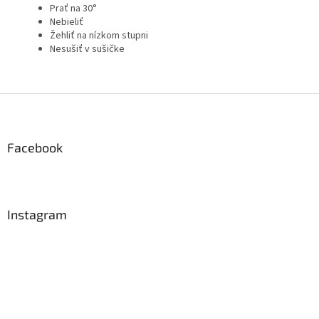
Prať na 30°
Nebieliť
Žehliť na nízkom stupni
Nesušiť v sušičke
Z
á
p
ä
Facebook
t
i
e
Instagram