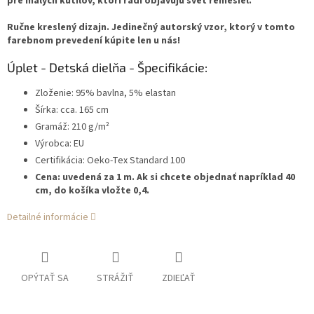
pre malých kutilov, ktorí radi objavujú svet remesiel.
Ručne kreslený dizajn. Jedinečný autorský vzor, ktorý v tomto
farebnom prevedení kúpite len u nás!
Úplet - Detská dielňa - Špecifikácie:
Zloženie: 95% bavlna, 5% elastan
Šírka: cca. 165 cm
Gramáž: 210 g/m²
Výrobca: EU
Certifikácia: Oeko-Tex Standard 100
Cena: uvedená za 1 m. Ak si chcete objednať napríklad 40
cm, do košíka vložte 0,4.
Detailné informácie
OPÝTAŤ SA
STRÁŽIŤ
ZDIEĽAŤ