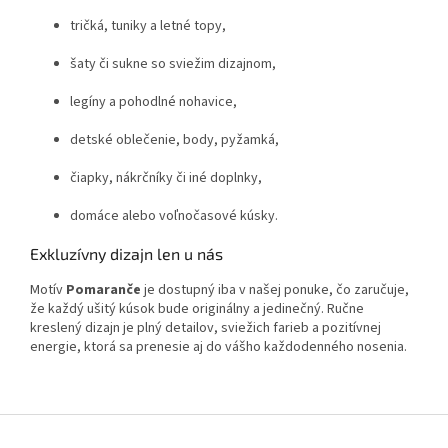
tričká, tuniky a letné topy,
šaty či sukne so sviežim dizajnom,
legíny a pohodlné nohavice,
detské oblečenie, body, pyžamká,
čiapky, nákrčníky či iné doplnky,
domáce alebo voľnočasové kúsky.
Exkluzívny dizajn len u nás
Motív
Pomaranče
je dostupný iba v našej ponuke, čo zaručuje,
že každý ušitý kúsok bude originálny a jedinečný. Ručne
kreslený dizajn je plný detailov, sviežich farieb a pozitívnej
energie, ktorá sa prenesie aj do vášho každodenného nosenia.
Z
á