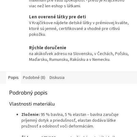
maximum pre vašu spokojnosť - preto je Krajčírkovo
viac než len eshop s látkami.
Len overené látky pre deti
V Krajčírkove nájdete detské látky v prémiovej kvalite,
ktoré sú jemné, certifikované a vhodné pre citlivú
pokožku.
Rýchle doručenie
na akúkoľvek adresu na Slovensku, v Čechách, Poľsku,
Maďarsku, Rumunsku, Rakúsku a v Nemecku.
Popis
Podobné (8)
Diskusia
Podrobný popis
Vlastnosti materiálu
Zloženie:
95 % bavlna, 5 % elastan – bavlna zaručuje
príjemný dotyk a priedušnosť, elastan dodáva látke
pružnosť a odolnosť voči deformáciám.