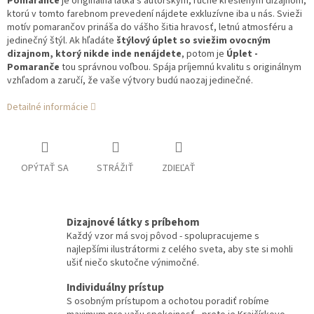
Pomaranče
je originálna látka s autorským, ručne kresleným dizajnom,
ktorú v tomto farebnom prevedení nájdete exkluzívne iba u nás. Svieži
motív pomarančov prináša do vášho šitia hravosť, letnú atmosféru a
jedinečný štýl. Ak hľadáte
štýlový úplet so sviežim ovocným
dizajnom, ktorý nikde inde nenájdete
, potom je
Úplet -
Pomaranče
tou správnou voľbou. Spája príjemnú kvalitu s originálnym
vzhľadom a zaručí, že vaše výtvory budú naozaj jedinečné.
Detailné informácie
OPÝTAŤ SA
STRÁŽIŤ
ZDIEĽAŤ
Dizajnové látky s príbehom
Každý vzor má svoj pôvod - spolupracujeme s
najlepšími ilustrátormi z celého sveta, aby ste si mohli
ušiť niečo skutočne výnimočné.
Individuálny prístup
S osobným prístupom a ochotou poradiť robíme