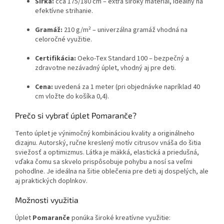
Šírka:
cca 175/180 cm – extra široký materiál, ideálny na
efektívne strihanie.
Gramáž:
210 g/m² – univerzálna gramáž vhodná na
celoročné využitie.
Certifikácia:
Oeko-Tex Standard 100 – bezpečný a
zdravotne nezávadný úplet, vhodný aj pre deti.
Cena:
uvedená za 1 meter (pri objednávke napríklad 40
cm vložte do košíka 0,4).
Prečo si vybrať úplet Pomaranče?
Tento úplet je výnimočný kombináciou kvality a originálneho
dizajnu. Autorský, ručne kreslený motív citrusov vnáša do šitia
sviežosť a optimizmus. Látka je mäkká, elastická a priedušná,
vďaka čomu sa skvelo prispôsobuje pohybu a nosí sa veľmi
pohodlne. Je ideálna na šitie oblečenia pre deti aj dospelých, ale
aj praktických doplnkov.
Možnosti využitia
Úplet
Pomaranče
ponúka široké kreatívne využitie: