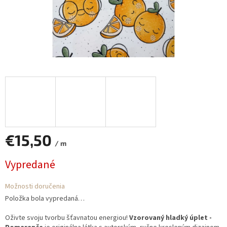
€15,50
/ m
Jednotková
Vypredané
cena:
Možnosti doručenia
Položka bola vypredaná…
Oživte svoju tvorbu šťavnatou energiou!
Vzorovaný hladký úplet -