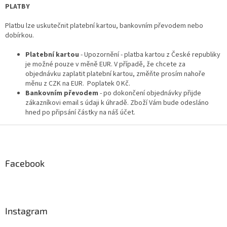
PLATBY
Platbu lze uskutečnit platební kartou, bankovním převodem nebo
dobírkou.
Platební kartou
- Upozornění - platba kartou z České republiky
je možné pouze v měně EUR. V případě, že chcete za
objednávku zaplatit platební kartou, změňte prosím nahoře
měnu z CZK na EUR. Poplatek 0 Kč.
Bankovním převodem
- po dokončení objednávky přijde
zákazníkovi email s údaji k úhradě. Zboží Vám bude odesláno
hned po připsání částky na náš účet.
Z
á
p
a
Facebook
t
í
Instagram