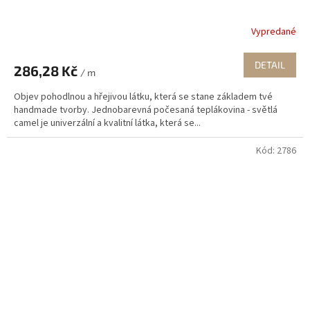
Vypredané
DETAIL
286,28 Kč
/ m
Objev pohodlnou a hřejivou látku, která se stane základem tvé
handmade tvorby. Jednobarevná počesaná teplákovina - světlá
camel je univerzální a kvalitní látka, která se...
Kód:
2786