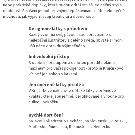
nebo praktické doplňky, které budou odrážet váš jedinečný styl a
osobnost. S našimi jednobarevnými teplákovinami máte nekonečné
možnosti, jak vyjádřit svoji kreativitu a dovednosti.
Designové látky s příběhem
Každý vzor má svůj původ - spolupracujeme s
nejlepšími ilustrátory z celého světa, abyste si mohli
ušít něco opravdu výjimečného.
Individuální přístup
S osobním přístupem a ochotou poradit děláme
maximum pro vaši spokojenost - proto je Krajčírkovo
víc než jen eshop s látkami.
Jen ověřené látky pro děti
V Krajčírkově naleznete dětské látky v prémiové
kvalitě, které jsou jemné, certifikované a vhodné pro
citlivou pokožku.
Rychlé doručení
na jakoukoli adresu v Čechách, na Slovensku, v Polsku,
Maďarsku, Rumunsku, Rakousku a v Německu.