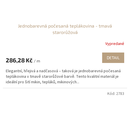
Jednobarevná počesaná teplákovina - tmavá
starorůžová
Vypredané
DETAIL
286,28 Kč
/ m
Elegantní, hřejivá a nadčasová – taková je jednobarevná počesaná
teplákovina v tmavě starorůžové barvě. Tento kvalitní materiál je
ideální pro šití mikin, tepláků, mikinových...
Kód:
2783