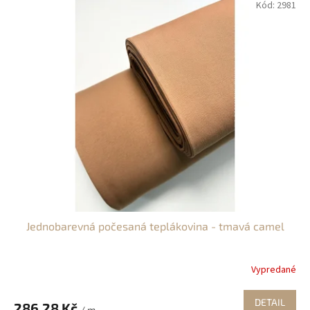
Kód:
2981
Jednobarevná počesaná teplákovina - tmavá camel
Vypredané
DETAIL
286,28 Kč
/ m