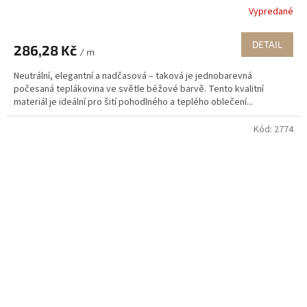
Vypredané
DETAIL
286,28 Kč
/ m
Neutrální, elegantní a nadčasová – taková je jednobarevná
počesaná teplákovina ve světle béžové barvě. Tento kvalitní
materiál je ideální pro šití pohodlného a teplého oblečení...
Kód:
2774