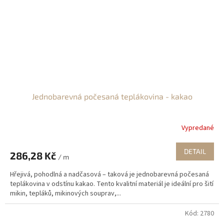
Jednobarevná počesaná teplákovina - kakao
Vypredané
DETAIL
286,28 Kč
/ m
Hřejivá, pohodlná a nadčasová – taková je jednobarevná počesaná
teplákovina v odstínu kakao. Tento kvalitní materiál je ideální pro šití
mikin, tepláků, mikinových souprav,...
Kód:
2780