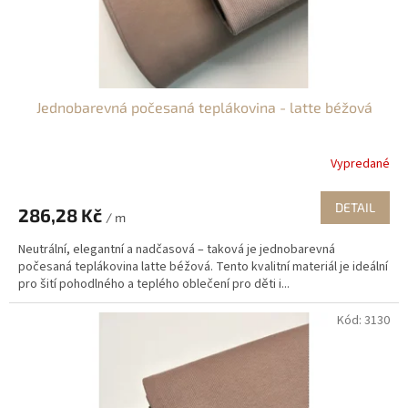
k
t
ů
Jednobarevná počesaná teplákovina - latte béžová
Vypredané
DETAIL
286,28 Kč
/ m
Neutrální, elegantní a nadčasová – taková je jednobarevná
počesaná teplákovina latte béžová. Tento kvalitní materiál je ideální
pro šití pohodlného a teplého oblečení pro děti i...
Kód:
3130