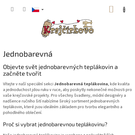
Přejít
NÁKUP
na
obsah
KOŠÍK
Jednobarevná
Objevte svět jednobarevných teplákovin a
začněte tvořit
Vítejte v naší speciální sekci
Jednobarevná teplákovina
, kde kvalita
a jednoduchost jdou ruku v ruce, aby poskytly nekonečné možnosti pro
vaše krejčovské projekty. Pro všechny švadleny, módní designéry a
nadšence ručního šití nabízíme široký sortiment jednobarevných
teplákovin, které jsou ideálním základem pro tvorbu elegantního a
pohodlného oblečení.
Proč si vybrat jednobarevnou teplákovinu?