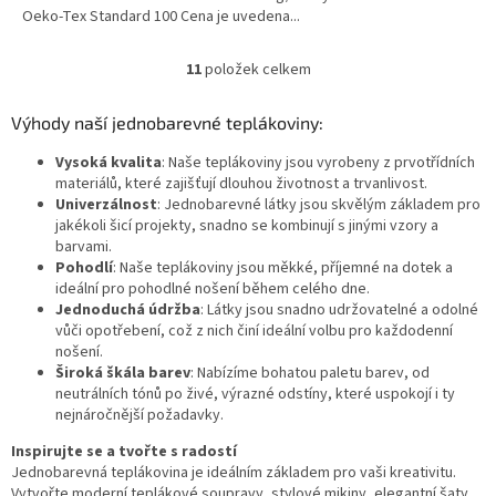
Oeko-Tex Standard 100 Cena je uvedena...
11
položek celkem
O
v
l
Výhody naší jednobarevné teplákoviny:
á
d
Vysoká kvalita
: Naše teplákoviny jsou vyrobeny z prvotřídních
a
materiálů, které zajišťují dlouhou životnost a trvanlivost.
c
Univerzálnost
: Jednobarevné látky jsou skvělým základem pro
í
jakékoli šicí projekty, snadno se kombinují s jinými vzory a
p
barvami.
r
Pohodlí
: Naše teplákoviny jsou měkké, příjemné na dotek a
v
ideální pro pohodlné nošení během celého dne.
k
Jednoduchá údržba
: Látky jsou snadno udržovatelné a odolné
y
vůči opotřebení, což z nich činí ideální volbu pro každodenní
v
nošení.
ý
Široká škála barev
: Nabízíme bohatou paletu barev, od
p
neutrálních tónů po živé, výrazné odstíny, které uspokojí i ty
i
nejnáročnější požadavky.
s
Inspirujte se a tvořte s radostí
u
Jednobarevná teplákovina je ideálním základem pro vaši kreativitu.
Vytvořte moderní teplákové soupravy, stylové mikiny, elegantní šaty