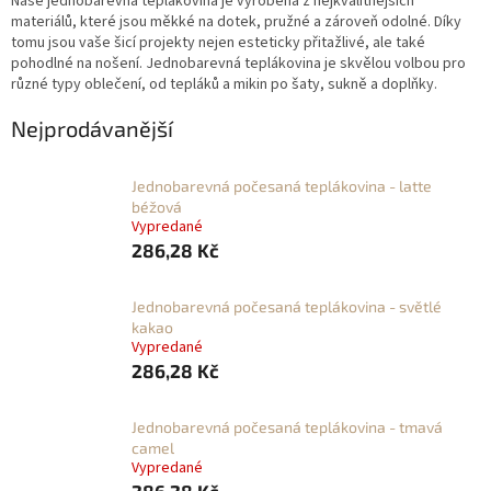
Naše jednobarevná teplákovina je vyrobena z nejkvalitnějších
materiálů, které jsou měkké na dotek, pružné a zároveň odolné. Díky
tomu jsou vaše šicí projekty nejen esteticky přitažlivé, ale také
pohodlné na nošení. Jednobarevná teplákovina je skvělou volbou pro
různé typy oblečení, od tepláků a mikin po šaty, sukně a doplňky.
Nejprodávanější
Jednobarevná počesaná teplákovina - latte
béžová
Vypredané
286,28 Kč
Jednobarevná počesaná teplákovina - světlé
kakao
Vypredané
286,28 Kč
Jednobarevná počesaná teplákovina - tmavá
camel
Vypredané
286,28 Kč