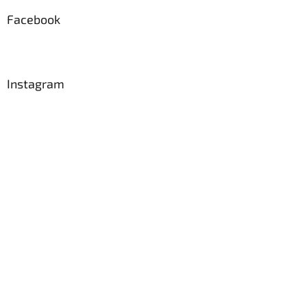
p
a
Facebook
t
í
Instagram