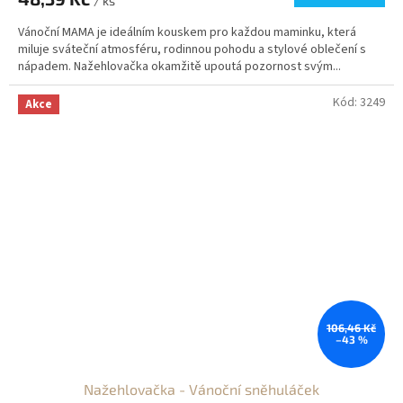
/ ks
Vánoční MAMA je ideálním kouskem pro každou maminku, která
miluje sváteční atmosféru, rodinnou pohodu a stylové oblečení s
nápadem. Nažehlovačka okamžitě upoutá pozornost svým...
Kód:
3249
Akce
106,46 Kč
–43 %
Nažehlovačka - Vánoční sněhuláček