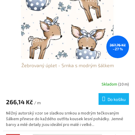
367,76 Kč
–27 %
Žebrovaný úplet - Srnka s modrým šálkem
Skladom
(10 m)
Do košíku
266,14 Kč
/ m
Něžný autorský vzor se sladkou srnkou a modrým tečkovaným
šálkem přinese do každého outfitu kousek lesní pohádky. Jemné
barvy a milé detaily jsou ideální pro malé i velké...