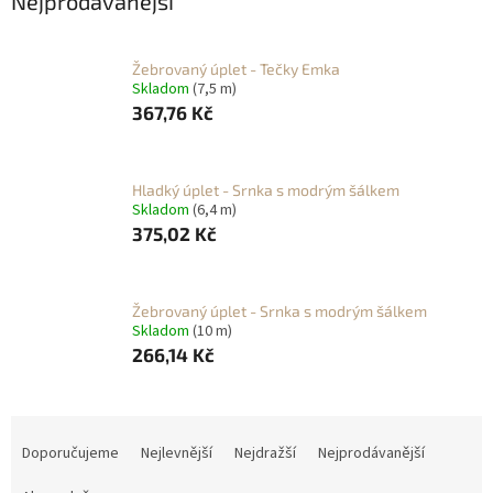
Nejprodávanější
Žebrovaný úplet - Tečky Emka
Skladom
(7,5 m)
367,76 Kč
Hladký úplet - Srnka s modrým šálkem
Skladom
(6,4 m)
375,02 Kč
Žebrovaný úplet - Srnka s modrým šálkem
Skladom
(10 m)
266,14 Kč
Ř
a
Doporučujeme
Nejlevnější
Nejdražší
Nejprodávanější
z