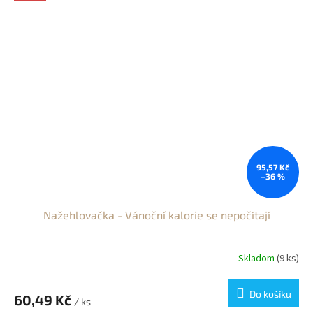
95,57 Kč
–36 %
Nažehlovačka - Vánoční kalorie se nepočítají
Skladom
(9 ks)
Do košíku
60,49 Kč
/ ks