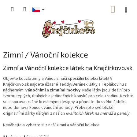
Přejít
NÁKUP
na
obsah
KOŠÍK
Zimní / Vánoční kolekce
Zimní a Vánoční kolekce látek na Krajčírkovo.sk
Objevte kouzlo zimy a Vánoc s naší speciální kolekcí látek! V
Krajčírkovo.sk najdete úžasné Teddy/Beránek látky a Teplákovinu s
nádhernými
vánočními
a
zimními motivy
. Naše látky jsou ideální pro
tvorbu teplých, útulných a jedinečných kousků pro celou rodinu. Nechte
se inspirovat ručně kreslenými designy a přineste do svého šatníku
nebo domova kousek vánoční pohody. Překvapte své blízké
originálními dárky ušitými z našich
kvalitních látek na metráž a panely
.
Neváhejte a vyberte si z naší zimní a vánoční kolekce!