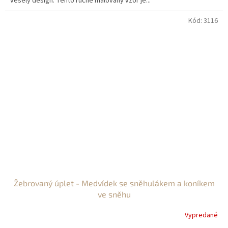
veselý design. Tento ručně malovaný vzor je...
Kód:
3116
Žebrovaný úplet - Medvídek se sněhulákem a koníkem
ve sněhu
Vypredané