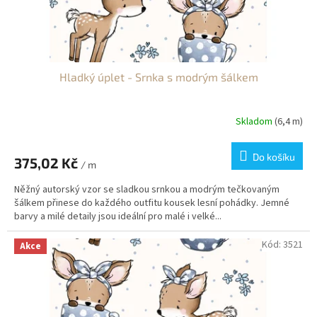
Hladký úplet - Srnka s modrým šálkem
Skladom
(6,4 m)
Do košíku
375,02 Kč
/ m
Něžný autorský vzor se sladkou srnkou a modrým tečkovaným
šálkem přinese do každého outfitu kousek lesní pohádky. Jemné
barvy a milé detaily jsou ideální pro malé i velké...
Kód:
3521
Akce