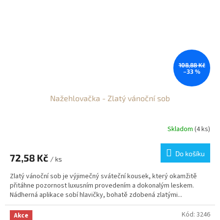
108,88 Kč
–33 %
Nažehlovačka - Zlatý vánoční sob
Skladom
(4 ks)
Do košíku
72,58 Kč
/ ks
Zlatý vánoční sob je výjimečný sváteční kousek, který okamžitě
přitáhne pozornost luxusním provedením a dokonalým leskem.
Nádherná aplikace sobí hlavičky, bohatě zdobená zlatými...
Kód:
3246
Akce