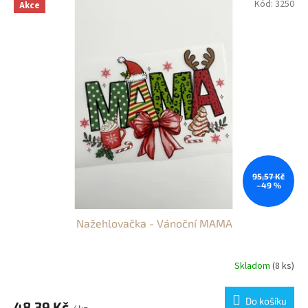
Kód:
3250
Akce
95,57 Kč
–49 %
Nažehlovačka - Vánoční MAMA
Skladom
(8 ks)
Do košíku
48,39 Kč