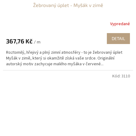
Žebrovaný úplet - Myšák v zimě
Vypredané
DETAIL
367,76 Kč
/ m
Roztomilý, hřejivý a plný zimní atmosféry - to je žebrovaný úplet
Myšák v zimě, který si okamžitě získá vaše srdce. Originální
autorský motiv zachycuje malého myšáka v červené...
Kód:
3110