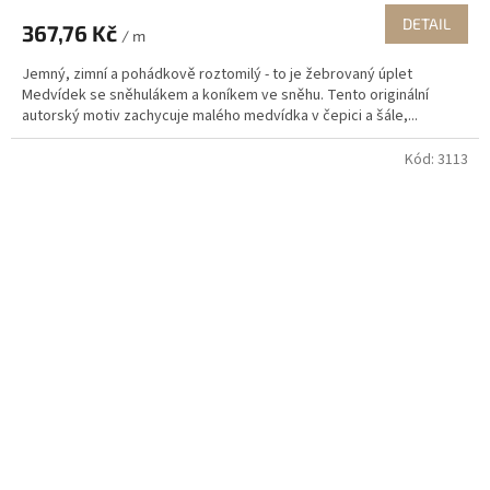
DETAIL
367,76 Kč
/ m
Jemný, zimní a pohádkově roztomilý - to je žebrovaný úplet
Medvídek se sněhulákem a koníkem ve sněhu. Tento originální
autorský motiv zachycuje malého medvídka v čepici a šále,...
Kód:
3113