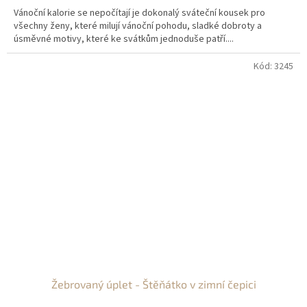
Vánoční kalorie se nepočítají je dokonalý sváteční kousek pro
všechny ženy, které milují vánoční pohodu, sladké dobroty a
úsměvné motivy, které ke svátkům jednoduše patří....
Kód:
3245
Žebrovaný úplet - Štěňátko v zimní čepici