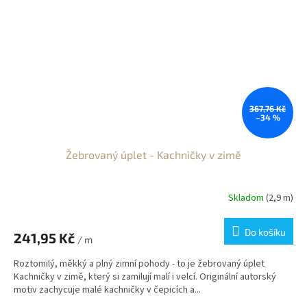
367,76 Kč
–34 %
Žebrovaný úplet - Kachničky v zimě
Skladom
(2,9 m)
Do košíku
241,95 Kč
/ m
Roztomilý, měkký a plný zimní pohody - to je žebrovaný úplet
Kachničky v zimě, který si zamilují malí i velcí. Originální autorský
motiv zachycuje malé kachničky v čepicích a...