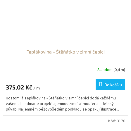
Teplákovina - Štěňátko v zimní čepici
Skladom
(0,4 m)
Do košíku
375,02 Kč
/ m
Roztomilá Teplákovina - Štěňátko v zimní čepici dodá každému
vašemu handmade projektu jemnou zimní atmosféru a dětský
půvab. Na jemném béžovošedém podkladu se opakují ilustrace...
Kód:
3170