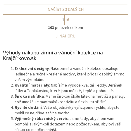
NAČÍST 20 DALŠÍCH
S
1
6
t
O
r
103
položek celkem
v
á
l
NAHORU
n
á
k
d
o
v
Výhody nákupu zimní a vánoční kolekce na
a
á
Krajčírkovo.sk
c
n
í
í
Exkluzivní designy
: Naše zimní a vánoční kolekce obsahuje
p
jedinečné a ručně kreslené motivy, které přidají osobitý šmrnc
r
vašim výrobkům.
v
Kvalitní materiály
: Nabízíme vysoce kvalitní Teddy/Beránek
k
látky a Teplákovinu, které jsou měkké, teplé a pohodlné.
y
Široká nabídka
: Máme širokou škálu látek na metráž a panely,
v
což umožňuje maximální kreativitu a flexibilitu při šití.
ý
Rychlé dodání
: Vaše objednávky vyřizujeme rychle, abyste
p
mohli co nejdříve začít s tvorbou.
i
Výjimečný zákaznický servis
: Jsme tady, abychom vám
s
pomohli s jakýmkoli dotazem nebo požadavkem, aby byl váš
u
nákup co nejpříjemnější.