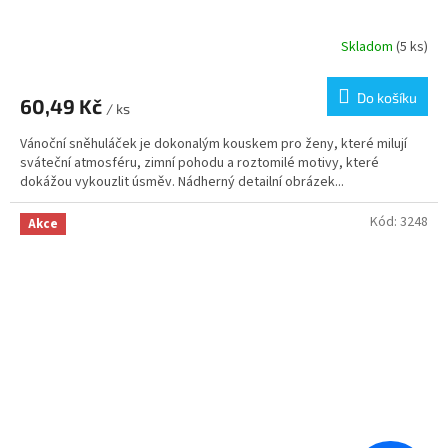
Skladom
(5 ks)
Do košíku
60,49 Kč
/ ks
Vánoční sněhuláček je dokonalým kouskem pro ženy, které milují
sváteční atmosféru, zimní pohodu a roztomilé motivy, které
dokážou vykouzlit úsměv. Nádherný detailní obrázek...
Kód:
3248
Akce