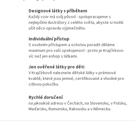
Designové látky s příběhem
Každý vzor má svůj původ - spolupracujeme s
nejlepšími ilustrátory z celého světa, abyste si mohli
ušít něco opravdu výjimečného.
Individuální přístup
S osobním přístupem a ochotou poradit děláme
maximum pro vaši spokojenost - proto je Krajčírkovo
víc než jen eshop s látkami.
Jen ověřené látky pro děti
V Krajčírkově naleznete dětské látky v prémiové
kvalitě, které jsou jemné, certifikované a vhodné pro
citlivou pokožku.
Rychlé doručení
na jakoukoli adresu v Čechách, na Slovensku, v Polsku,
Maďarsku, Rumunsku, Rakousku a v Německu.
Z
á