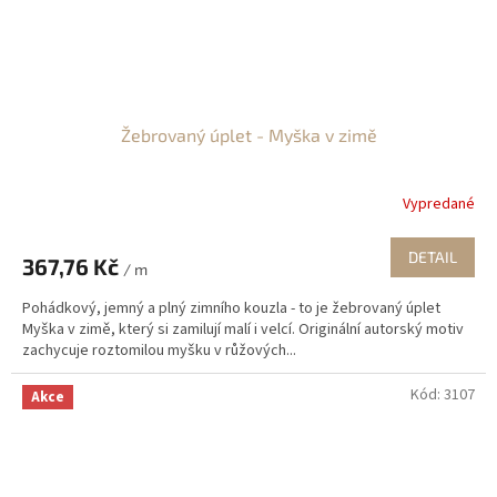
Žebrovaný úplet - Myška v zimě
Vypredané
DETAIL
367,76 Kč
/ m
Pohádkový, jemný a plný zimního kouzla - to je žebrovaný úplet
Myška v zimě, který si zamilují malí i velcí. Originální autorský motiv
zachycuje roztomilou myšku v růžových...
Kód:
3107
Akce