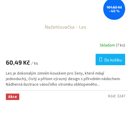
101,62 Kč
–40 %
Nažehlovačka - Les
Skladom
(7 ks)
Do košíku
60,49 Kč
/ ks
Les je dokonalým zimním kouskem pro ženy, které milují
jednoduchý, čistý a přitom výrazný design s přírodním nádechem.
Nádherná ilustrace vánočního stromku obklopeného...
Kód:
3247
Akce