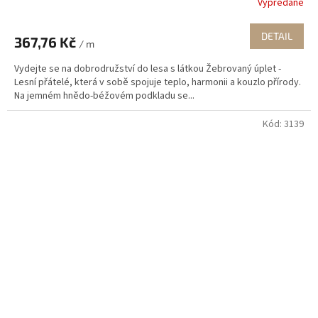
Vypredané
DETAIL
367,76 Kč
/ m
Vydejte se na dobrodružství do lesa s látkou Žebrovaný úplet -
Lesní přátelé, která v sobě spojuje teplo, harmonii a kouzlo přírody.
Na jemném hnědo-béžovém podkladu se...
Kód:
3139