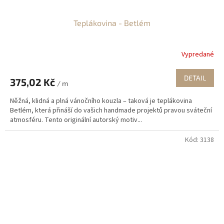
Teplákovina - Betlém
Vypredané
DETAIL
375,02 Kč
/ m
Něžná, klidná a plná vánočního kouzla – taková je teplákovina
Betlém, která přináší do vašich handmade projektů pravou sváteční
atmosféru. Tento originální autorský motiv...
Kód:
3138