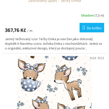
Žebrovaný úplet - Tečky Emka
Skladom
(7,5 m)
Do košíku
367,76 Kč
/ m
Jemný tečkovaný vzor Tečky Emka je navržen jako dokonalý
doplněk k hlavnímu vzoru Ježinka Emka v muchomůrkách. Jedná se
o originální, exkluzivní design, který je dostupný pouze...
Kód:
3522