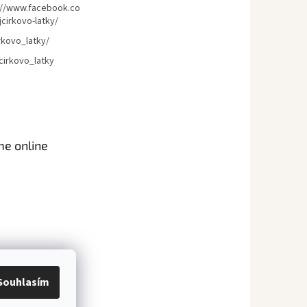
://www.facebook.co
cirkovo-latky/
rkovo_latky/
cirkovo_latky
me online
Souhlasím