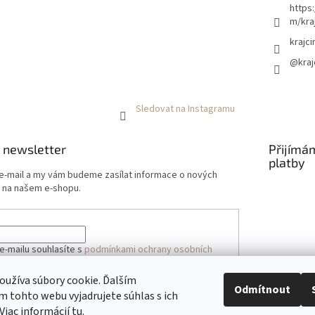
https
m/kraj
krajci
@kraj
Sledovat na Instagramu
 newsletter
Přijímá
platby
 e-mail a my vám budeme zasílat informace o nových
 na našem e-shopu.
e-mailu souhlasíte s
podmínkami ochrany osobních
užíva súbory cookie. Ďalším
Odmítnout
 tohto webu vyjadrujete súhlas s ich
ÁSIT SE
Viac informácií
tu
.