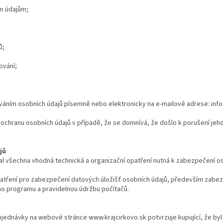
m údajům;
ů;
ování;
áním osobních údajů písemně nebo elektronicky na e-mailové adrese: info
 ochranu osobních údajů v případě, že se domnívá, že došlo k porušení jeh
jů
al všechna vhodná technická a organizační opatření nutná k zabezpečení os
patření pro zabezpečení datových úložišť osobních údajů, především zabez
ho programu a pravidelnou údržbu počítačů.
bjednávky na webové stránce www.krajcirkovo.sk potvrzuje kupující, že b