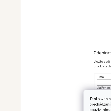
Odebírat
Vložte svůj
produktech
E-mail
Vložením 
údajů
Tento web po
prechádzaním
PŘIHL
používaním. 