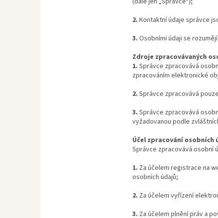
(dále jen „Správce“);
2.
Kontaktní údaje správce jsou
3.
Osobními údaji se rozumějí
Zdroje zpracovávaných os
1.
Správce zpracovává osobní 
zpracováním elektronické ob
2.
Správce zpracovává pouze i
3.
Správce zpracovává osobní
vyžadovanou podle zvláštníc
Účel zpracování osobních 
Správce zpracovává osobní úd
1.
Za účelem registrace na we
osobních údajů;
2.
Za účelem vyřízení elektron
3.
Za účelem plnění práv a po