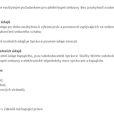
 je nezbytným požadavkem pro plnění kupní smlouvy. Bez poskytnutí osobn
 údajů
aje po dobu nezbytnou k výkonu práv a povinností vyplývajících ze smluvn
ukončení smluvního vztahu;
í osobních údajů je Správce povinen údaje smazat.
sobních údajů
 osobní údaje kupujícího, jsou subdodavatelé Správce. Služby těchto subd
upní smlouvy a elektronické objednávky mezi správcem a kupujícím.
u:
);
ba);
bových stránek);
v Zákoně má kupující právo: