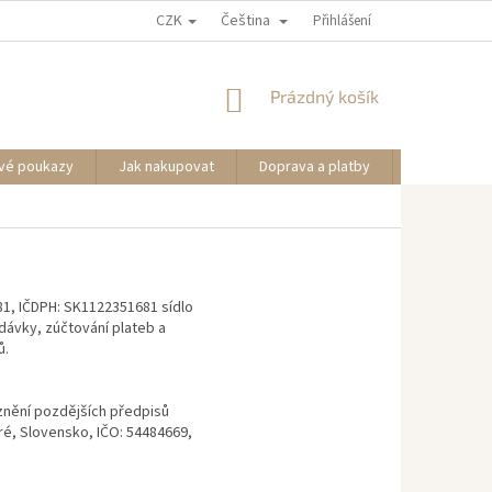
CZK
Čeština
Přihlášení
NÁKUPNÍ
Prázdný košík
KOŠÍK
vé poukazy
Jak nakupovat
Doprava a platby
Informace
81, IČDPH: SK1122351681 sídlo
dávky, zúčtování plateb a
ů.
znění pozdějších předpisů
tré, Slovensko, IČO: 54484669,