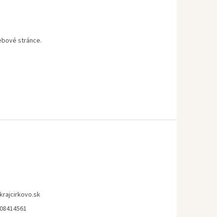
webové stránce.
krajcirkovo.sk
08414561