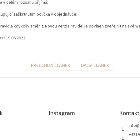
e v celém rozsahu přijímá;
kupující zaškrtnutím políčka v objednávce;
avidla kdykoliv změnit. Novou verzi Pravidel je povinen zveřejnit na své 
ost 19.06.2022
PŘEDCHOZÍ ČLÁNEK
DALŠÍ ČLÁNEK
k
Instagram
Kontakt
info
@
+4219