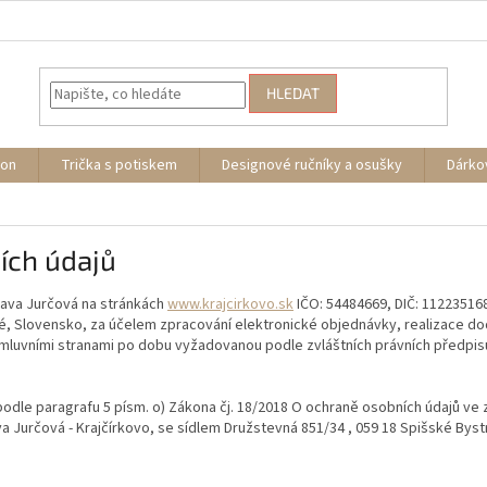
HLEDAT
ion
Trička s potiskem
Designové ručníky a osušky
Dárko
ích údajů
lava Jurčová na stránkách
www.krajcirkovo.sk
IČO: 54484669, DIČ: 11223516
ré, Slovensko, za účelem zpracování elektronické objednávky, realizace do
luvními stranami po dobu vyžadovanou podle zvláštních právních předpis
dle paragrafu 5 písm. o) Zákona čj. 18/2018 O ochraně osobních údajů ve 
ava Jurčová - Krajčírkovo, se sídlem Družstevná 851/34 , 059 18 Spišské Bys