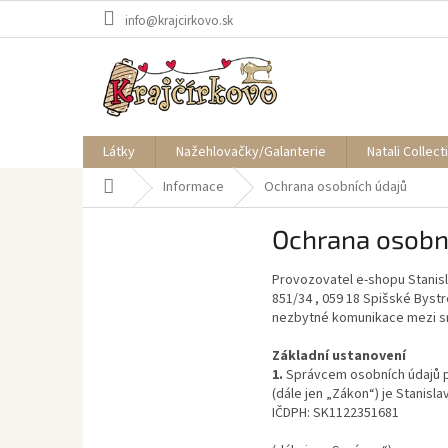
Přejít
info@krajcirkovo.sk
na
obsah
Látky
Nažehlovačky/Galanterie
Natali Collect
Domů
Informace
Ochrana osobních údajů
Ochrana osobn
Provozovatel e-shopu Stanis
851/34 , 059 18 Spišské Byst
nezbytné komunikace mezi sm
Základní ustanovení
1.
Správcem osobních údajů po
(dále jen „Zákon“) je Stanisl
IČDPH: SK1122351681