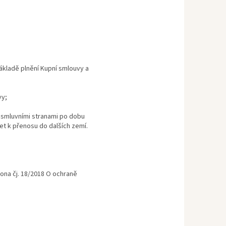
ákladě plnění Kupní smlouvy a
vy;
 smluvními stranami po dobu
t k přenosu do dalších zemí.
ona čj. 18/2018 O ochraně