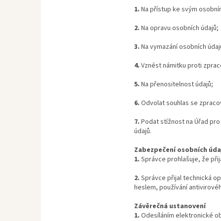
1.
Na přístup ke svým osobní
2.
Na opravu osobních údajů;
3.
Na vymazání osobních údaj
4.
Vznést námitku proti zprac
5.
Na přenositelnost údajů;
6.
Odvolat souhlas se zpracov
7.
Podat stížnost na Úřad pro
údajů.
Zabezpečení osobních úda
1.
Správce prohlašuje, že přij
2.
Správce přijal technická o
heslem, používání antivirové
Závěrečná ustanovení
1.
Odesíláním elektronické o