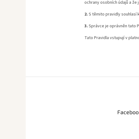
ochrany osobních údajů a že j
2.
S těmito pravidly souhlasí 
3.
Správce je oprávněn tato Pr
Tato Pravidla vstupují v platn
Z
á
p
a
t
Faceboo
í