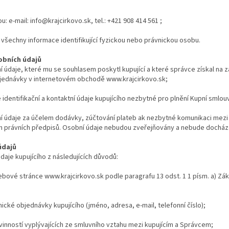
: e-mail: info@krajcirkovo.sk, tel.: +421 908 414 561 ;
 všechny informace identifikující fyzickou nebo právnickou osobu.
obních údajů
údaje, které mu se souhlasem poskytl kupující a které správce získal na z
jednávky v internetovém obchodě www.krajcirkovo.sk;
dentifikační a kontaktní údaje kupujícího nezbytné pro plnění Kupní smlou
 údaje za účelem dodávky, zúčtování plateb ak nezbytné komunikaci mezi
h právních předpisů. Osobní údaje nebudou zveřejňovány a nebude docháze
údajů
aje kupujícího z následujících důvodů:
bové stránce www.krajcirkovo.sk podle paragrafu 13 odst. 1 1 písm. a) Zák
ické objednávky kupujícího (jméno, adresa, e-mail, telefonní číslo);
vinností vyplývajících ze smluvního vztahu mezi kupujícím a Správcem;