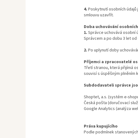
4.
Poskytnutí osobních údajů
smlouvu uzavřít.
Doba uchovávání osobních
1.
Správce uchovává osobní úd
Správcem a po dobu 3 let od 
2.
Po uplynutí doby uchováván
Příjemci a zpracovatelé o
Třetí stranou, která přijímá
souvisí s úspěšným plněním k
Subdodavateli správce jso
Shoptet, a.s. (systém e-shopu
Česká pošta (doručovací služ
Google Analytics (analýza we
Práva kupujícího
Podle podmínek stanovených 