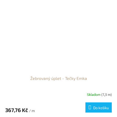
Žebrovaný úplet - Tečky Emka
Skladom
(7,5 m)
Do košíku
367,76 Kč
/ m