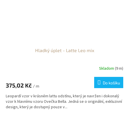
Hladký úplet - Latte Leo mix
Skladom
(9 m)
Do košíku
375,02 Kč
/ m
Leopardí vzor v krásném lattu odstínu, který je navržen i dokonalý
vzor k hlavnímu vzoru Ovečka Bella. Jedná se o originální, exkluzivní
design, který je dostupný pouze v...