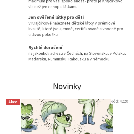
maximum pro vaši spokojenost - proto je Krajčírkovo
.
víc než jen eshop s látkami.
s
Jen ověřené látky pro děti
k
V Krajčírkově naleznete dětské látky v prémiové
kvalitě, které jsou jemné, certifikované a vhodné pro
-
citlivou pokožku.
D
e
Rychlé doručení
na jakoukoli adresu v Čechách, na Slovensku, v Polsku,
s
Maďarsku, Rumunsku, Rakousku a v Německu.
i
g
n
Novinky
o
v
Kód:
4220
Akce
é
a
d
ě