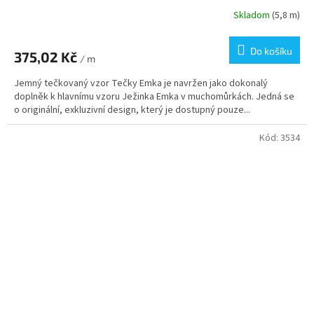
Skladom
(5,8 m)
Do košíku
375,02 Kč
/ m
Jemný tečkovaný vzor Tečky Emka je navržen jako dokonalý
doplněk k hlavnímu vzoru Ježinka Emka v muchomůrkách. Jedná se
o originální, exkluzivní design, který je dostupný pouze...
Kód:
3534