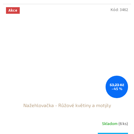
Kód:
3462
Akce
53,23 Kč
–45 %
Nažehlovačka - Růžové květiny a motýly
Skladom
(6 ks)