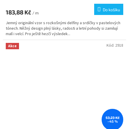
Do košíku
183,88 Kč
/ m
Jemný originální vzor s rozkošnými delfíny a srdíčky v pastelových
tónech. Něžný design plný lásky, radosti a letní pohody si zamilují
malí i velcí. Pro ještě hezčí výsledek...
Kód:
2918
Akce
53,23 Kč
–45 %