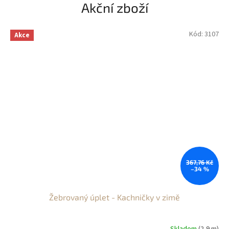
Akční zboží
Kód:
3107
Akce
367,76 Kč
–34 %
Žebrovaný úplet - Kachničky v zimě