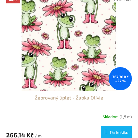
Akce
l
á
t
k
a
m
i
n
a
367,76 Kč
–27 %
m
e
Žebrovaný úplet - Žabka Olívie
t
r
á
Skladom
(1,5 m)
ž
Do košíku
266,14 Kč
/ m