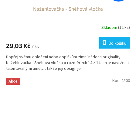
Nažehlovačka - Sněhová vločka
Skladom
(12 ks)
Do košíku
29,03 Kč
/ ks
Dopřej svému oblečení nebo doplňkům zimní nádech originality.
Nažehlovačka - Sněhová vločka o rozměrech 14 × 14 cm je navržena
talentovanými umělci, takže její design je...
Kód:
2500
Akce