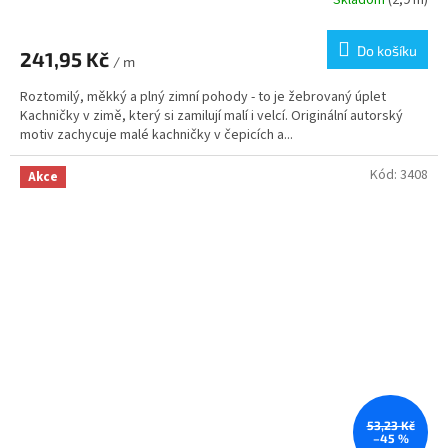
Skladom
(2,9 m)
Do košíku
241,95 Kč
/ m
Roztomilý, měkký a plný zimní pohody - to je žebrovaný úplet
Kachničky v zimě, který si zamilují malí i velcí. Originální autorský
motiv zachycuje malé kachničky v čepicích a...
Kód:
3408
Akce
53,23 Kč
–45 %