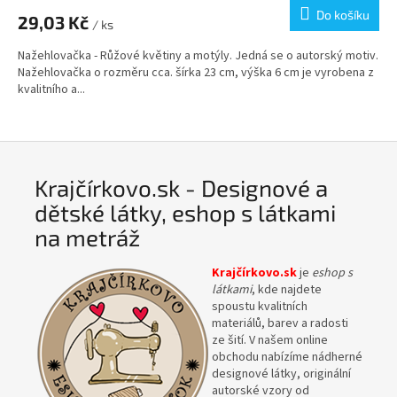
Do košíku
29,03 Kč
/ ks
Nažehlovačka - Růžové květiny a motýly. Jedná se o autorský motiv.
Nažehlovačka o rozměru cca. šírka 23 cm, výška 6 cm je vyrobena z
kvalitního a...
Krajčírkovo.sk - Designové a
dětské látky, eshop s látkami
na metráž
Krajčírkovo.sk
je
eshop s
látkami
, kde najdete
spoustu kvalitních
materiálů, barev a radosti
ze šití. V našem online
obchodu nabízíme nádherné
designové látky, originální
autorské vzory od