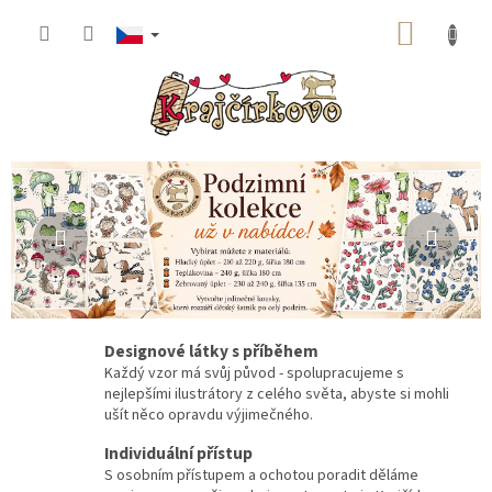
Přejít
NÁKUP
na
obsah
KOŠÍK
K
Předchozí
Násle
r
a
j
č
í
Designové látky s příběhem
r
Každý vzor má svůj původ - spolupracujeme s
k
nejlepšími ilustrátory z celého světa, abyste si mohli
ušít něco opravdu výjimečného.
o
v
Individuální přístup
S osobním přístupem a ochotou poradit děláme
o