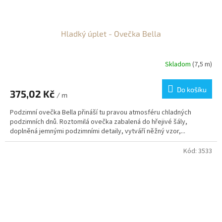
Hladký úplet - Ovečka Bella
Skladom
(7,5 m)
Do košíku
375,02 Kč
/ m
Podzimní ovečka Bella přináší tu pravou atmosféru chladných
podzimních dnů. Roztomilá ovečka zabalená do hřejivé šály,
doplněná jemnými podzimními detaily, vytváří něžný vzor,...
Kód:
3533