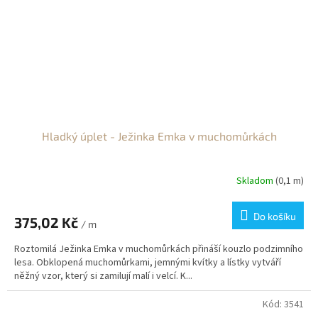
Hladký úplet - Ježinka Emka v muchomůrkách
Skladom
(0,1 m)
Do košíku
375,02 Kč
/ m
Roztomilá Ježinka Emka v muchomůrkách přináší kouzlo podzimního
lesa. Obklopená muchomůrkami, jemnými kvítky a lístky vytváří
něžný vzor, ​​který si zamilují malí i velcí. K...
Kód:
3541