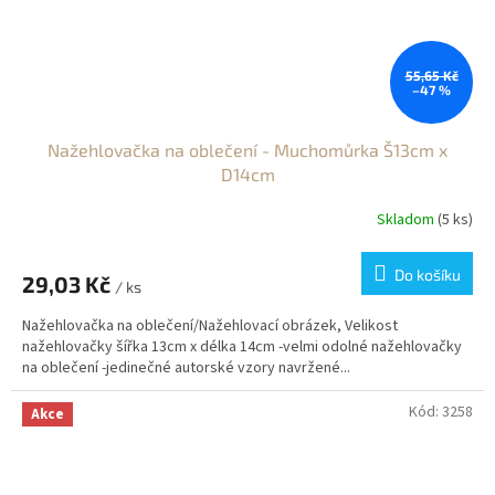
55,65 Kč
–47 %
Nažehlovačka na oblečení - Muchomůrka Š13cm x
D14cm
Skladom
(5 ks)
Do košíku
29,03 Kč
/ ks
Nažehlovačka na oblečení/Nažehlovací obrázek, Velikost
nažehlovačky šířka 13cm x délka 14cm -velmi odolné nažehlovačky
na oblečení -jedinečné autorské vzory navržené...
Kód:
3258
Akce