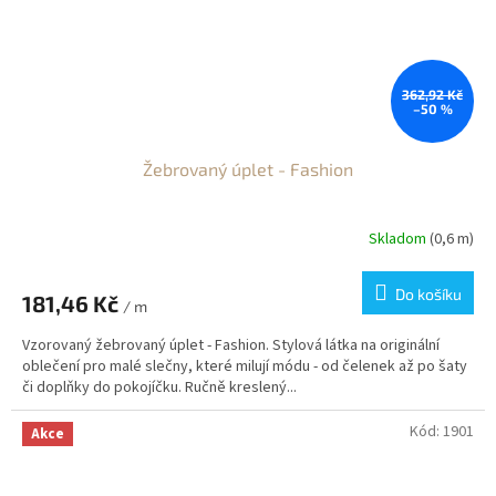
362,92 Kč
–50 %
Žebrovaný úplet - Fashion
Skladom
(0,6 m)
Do košíku
181,46 Kč
/ m
Vzorovaný žebrovaný úplet - Fashion. Stylová látka na originální
oblečení pro malé slečny, které milují módu - od čelenek až po šaty
či doplňky do pokojíčku. Ručně kreslený...
Kód:
1901
Akce