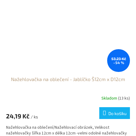
53,23 Kč
–54 %
Nažehlovačka na oblečení - Jablíčko Š12cm x D12cm
Skladom
(13 ks)
Do košíku
24,19 Kč
/ ks
Nažehlovačka na oblečení/Nažehlovací obrázek, Velikost
nažehlovačky šířka 12cm x délka 12cm -velmi odolné nažehlovačky