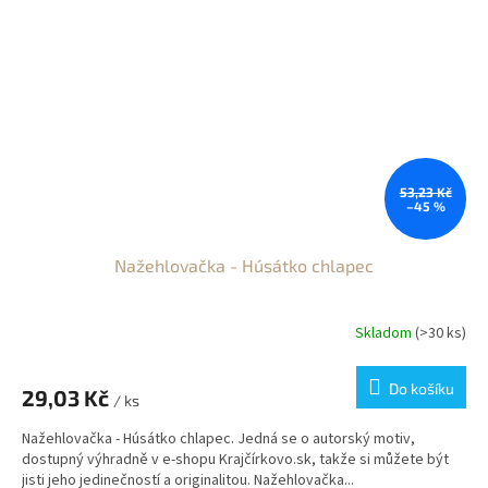
53,23 Kč
–45 %
Nažehlovačka - Húsátko chlapec
Skladom
(>30 ks)
Do košíku
29,03 Kč
/ ks
Nažehlovačka - Húsátko chlapec. Jedná se o autorský motiv,
dostupný výhradně v e-shopu Krajčírkovo.sk, takže si můžete být
jisti jeho jedinečností a originalitou. Nažehlovačka...