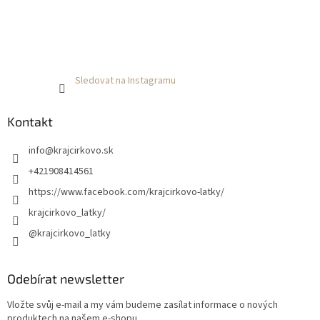
Sledovat na Instagramu
Kontakt
info
@
krajcirkovo.sk
+421908414561
https://www.facebook.com/krajcirkovo-latky/
krajcirkovo_latky/
@krajcirkovo_latky
Odebírat newsletter
Vložte svůj e-mail a my vám budeme zasílat informace o nových
produktech na našem e-shopu.