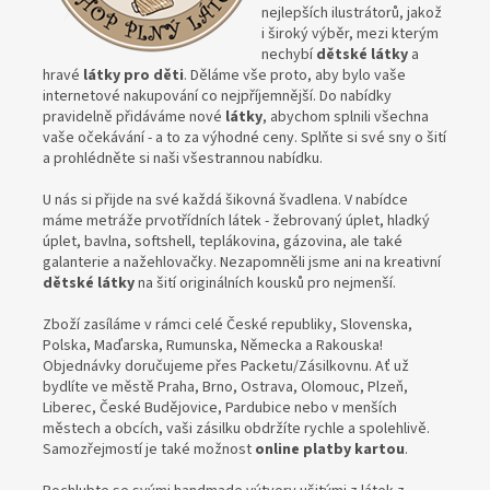
nejlepších ilustrátorů, jakož
i široký výběr, mezi kterým
nechybí
dětské látky
a
hravé
látky pro děti
. Děláme vše proto, aby bylo vaše
internetové nakupování co nejpříjemnější. Do nabídky
pravidelně přidáváme nové
látky
, abychom splnili všechna
vaše očekávání - a to za výhodné ceny. Splňte si své sny o šití
a prohlédněte si naši všestrannou nabídku.
U nás si přijde na své každá šikovná švadlena. V nabídce
máme metráže prvotřídních látek - žebrovaný úplet, hladký
úplet, bavlna, softshell, teplákovina, gázovina, ale také
galanterie a nažehlovačky. Nezapomněli jsme ani na kreativní
dětské látky
na šití originálních kousků pro nejmenší.
Zboží zasíláme v rámci celé České republiky, Slovenska,
Polska, Maďarska, Rumunska, Německa a Rakouska!
Objednávky doručujeme přes Packetu/Zásilkovnu. Ať už
bydlíte ve městě Praha, Brno, Ostrava, Olomouc, Plzeň,
Liberec, České Budějovice, Pardubice nebo v menších
městech a obcích, vaši zásilku obdržíte rychle a spolehlivě.
Samozřejmostí je také možnost
online platby kartou
.