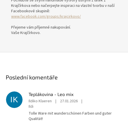
Pochlubte se svými handmade výtvory ušitými z látek z
Krajčírkova nebo načerpejte inspiraci na vlastní tvorbu v naší
Facebookové skupině:
www.facebook.com/groups/krajcirkovo/
Přejeme vám příjemné nakupování.
Vaše Krajčírkovo.
Poslední komentáře
Teplákovina - Leo mix
IK
Ildiko Klaeren
|
27.01.2026
|
Ildi
Tolle Ware mit wunderschönen Farben und guter
Qualität!