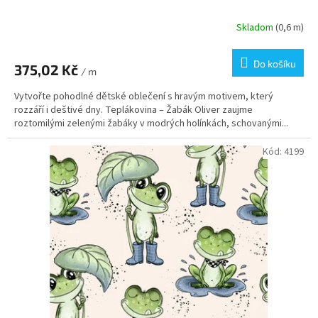
Skladom
(0,6 m)
Do košíku
375,02 Kč
/ m
Vytvořte pohodlné dětské oblečení s hravým motivem, který
rozzáří i deštivé dny. Teplákovina – Žabák Oliver zaujme
roztomilými zelenými žabáky v modrých holínkách, schovanými...
Kód:
4199