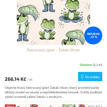
t
s
k
é
l
367,76 Kč
á
–27 %
t
Žebrovaný úplet - Žabák Oliver
k
y
,
Skladom
(3,2 m)
e
s
Do košíku
266,14 Kč
/ m
h
Objevte hravý žebrovaný úplet Žabák Oliver, který promění každý
o
dětský model ve veselý a nepřehlédnutelný kousek. Světlý podklad
p
zdobí roztomilí zelení žabáci v modrých...
s
Kód:
4217