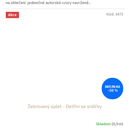
na oblečení -jedinečné autorské vzory navržené...
Kód:
3473
Akce
367,76 Kč
–50 %
Žebrovaný úplet - Delfíni se srdíčky
Skladom
(0,9 m)