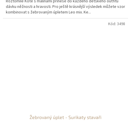
Roztomilé Kotě s malinami přinese do každého dětského outfitu
dávku něžnosti a hravosti. Pro ještě krásnější výsledek můžete vzor
kombinovat s žebrovaným úpletem Leo mix. Ke...
Kód:
3498
Žebrovaný úplet - Surikaty stavaři