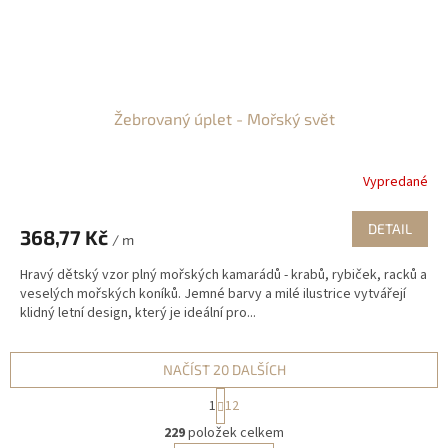
Žebrovaný úplet - Mořský svět
Vypredané
DETAIL
368,77 Kč
/ m
Hravý dětský vzor plný mořských kamarádů - krabů, rybiček, racků a
veselých mořských koníků. Jemné barvy a milé ilustrice vytvářejí
klidný letní design, který je ideální pro...
NAČÍST 20 DALŠÍCH
S
1
12
t
O
r
229
položek celkem
v
á