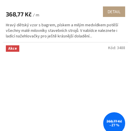
DETAIL
368,77 Kč
/ m
Hravý dětský vzor s bagrem, pískem a milým medvídkem potěší
všechny malé milovníky stavebních strojů. V nabídce naleznete i
ladící nažehlovačky pro ještě krásnější doladění...
Kód:
3488
Akce
368,77 Kč
–27 %