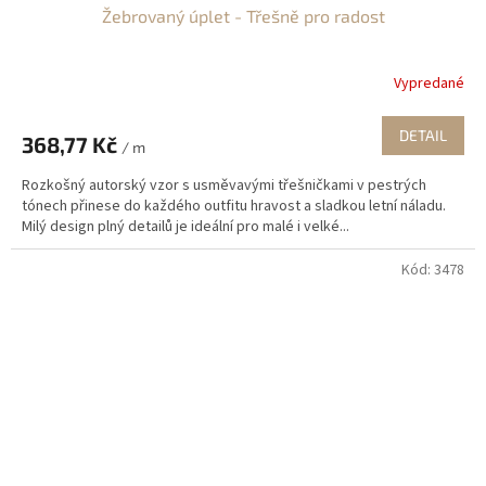
Žebrovaný úplet - Třešně pro radost
Vypredané
DETAIL
368,77 Kč
/ m
Rozkošný autorský vzor s usměvavými třešničkami v pestrých
tónech přinese do každého outfitu hravost a sladkou letní náladu.
Milý design plný detailů je ideální pro malé i velké...
Kód:
3478