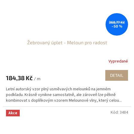
368,77 Kč
–50 %
Žebrovaný úplet - Meloun pro radost
Vypredané
DETAIL
184,38 Kč
/ m
Letní autorský vzor plný usměvavých melounků na jemném
podkladu. Krásně vynikne samostatně, ale zároveň lze pěkně
kombinovat s doplňkovým vzorem Melounové vlny, který celou...
Kód:
3484
Akce