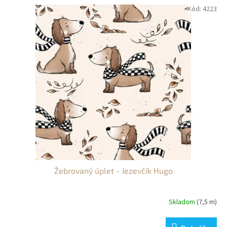
o
V
Kód:
4223
d
ý
u
p
k
i
t
s
ů
p
r
o
d
u
k
t
ů
Žebrovaný úplet - Jezevčík Hugo
Skladom
(7,5 m)