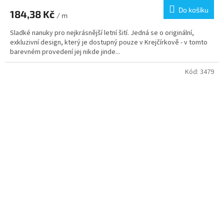
Do košíku
184,38 Kč
/ m
Sladké nanuky pro nejkrásnější letní šití. Jedná se o originální,
exkluzivní design, který je dostupný pouze v Krejčírkově - v tomto
barevném provedení jej nikde jinde...
Kód:
3479