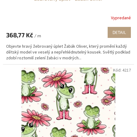
Vypredané
DETAIL
368,77 Kč
/ m
Objevte hravý žebrovaný úplet Žabák Oliver, který promění každý
dětský model ve veselý a nepřehlédnutelný kousek. Světlý podklad
zdobí roztomilí zelení žabáci v modrých...
Kód:
4217