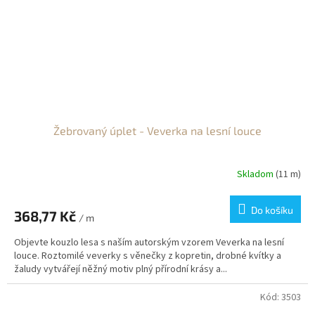
Žebrovaný úplet - Veverka na lesní louce
Skladom
(11 m)
Do košíku
368,77 Kč
/ m
Objevte kouzlo lesa s naším autorským vzorem Veverka na lesní
louce. Roztomilé veverky s věnečky z kopretin, drobné kvítky a
žaludy vytvářejí něžný motiv plný přírodní krásy a...
Kód:
3503