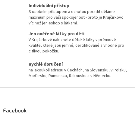
Individuální přístup
S osobním přístupem a ochotou poradit děláme
maximum pro vaši spokojenost - proto je Krajčírkovo
víc než jen eshop s látkami.
Jen ověřené látky pro děti
V Krajčírkově naleznete dětské látky v prémiové
kvalitě, které jsou jemné, certifikované a vhodné pro
citlivou pokožku.
Rychlé doručení
na jakoukoli adresu v Čechách, na Slovensku, v Polsku,
Maďarsku, Rumunsku, Rakousku a v Německu.
Z
á
p
a
Facebook
t
í