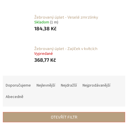
Žebrovaný úplet - Veselé zmrzlinky
Skladom
(1 m)
184,38 Kč
Žebrovaný úplet - Zajíček v kvítcích
Vypredané
368,77 Kč
Ř
a
Doporučujeme
Nejlevnější
Nejdražší
Nejprodávanější
z
e
Abecedně
n
í
p
OTEVŘÍT FILTR
r