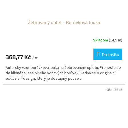
Žebrovaný úplet - Borůvková louka
Skladom
(14,9 m)
Do košíku
368,77 Kč
/ m
Autorský vzor borůvková louka na žebrovaném úpletu. Přeneste se
do klidného lesa plného voňavých borůvek. Jedná se o originální,
exkluzivní design, který je dostupný pouze v...
Kód:
3515