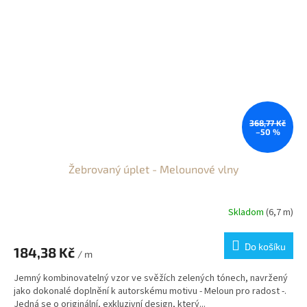
368,77 Kč
–50 %
Žebrovaný úplet - Melounové vlny
Skladom
(6,7 m)
Do košíku
184,38 Kč
/ m
Jemný kombinovatelný vzor ve svěžích zelených tónech, navržený
jako dokonalé doplnění k autorskému motivu - Meloun pro radost -.
Jedná se o originální, exkluzivní design, který...