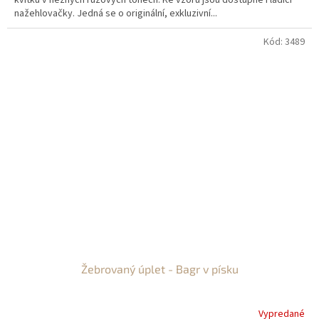
kvítků v něžných růžových tónech. Ke vzoru jsou dostupné i ladící
nažehlovačky. Jedná se o originální, exkluzivní...
Kód:
3489
Žebrovaný úplet - Bagr v písku
Vypredané