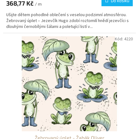
Do košíku
368,77 Kč
/ m
Ušijte dětem pohodlné oblečení s veselou podzimní atmosférou.
Žebrovaný úplet – Jezevčík Hugo zdobí roztomilí hnědí jezevčíci s
dlouhými černobílými šálami a poletující listí v...
Kód:
4220
Žebrovaný úplet - Žabák Oliver