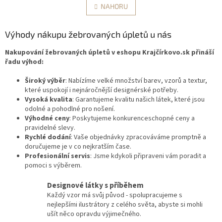
l
NAHORU
n
á
k
d
o
v
Výhody nákupu žebrovaných úpletů u nás
a
á
c
n
Nakupování žebrovaných úpletů v eshopu Krajčírkovo.sk přináší
í
í
řadu výhod:
p
r
Široký výběr
: Nabízíme velké množství barev, vzorů a textur,
v
které uspokojí i nejnáročnější designérské potřeby.
k
Vysoká kvalita
: Garantujeme kvalitu našich látek, které jsou
y
odolné a pohodlné pro nošení.
v
Výhodné ceny
: Poskytujeme konkurenceschopné ceny a
ý
pravidelné slevy.
p
Rychlé dodání
: Vaše objednávky zpracováváme promptně a
i
doručujeme je v co nejkratším čase.
s
Profesionální servis
: Jsme kdykoli připraveni vám poradit a
u
pomoci s výběrem.
Designové látky s příběhem
Každý vzor má svůj původ - spolupracujeme s
nejlepšími ilustrátory z celého světa, abyste si mohli
ušít něco opravdu výjimečného.