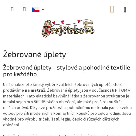
Přejít
NÁKUP
na
obsah
KOŠÍK
Žebrované úplety
Žebrované úplety - stylové a pohodlné textilie
pro každého
U nás naleznete široký výběr kvalitních žebrovaných úpletů, které
prodáváme
na metráž
. Žebrované úplety jsou v současnosti HITOM v
materiálech! Tato elastická bavlněná látka s žebrovanou strukturou je
ideální nejen pro šití dětského oblečení, ale také pro širokou škálu
dalších oděvů. Díky své pružnosti a pohodlnému materiálu jsou skvělou
volbou pro šití moderních a komfortních kousků pro celou rodinu. Jsou
vhodné pro výrobu triček, šatů, legín, čepic či různých dětských
oblečení.