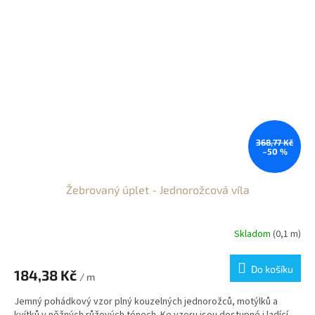
368,77 Kč
–50 %
Žebrovaný úplet - Jednorožcová víla
Skladom
(0,1 m)
Do košíku
184,38 Kč
/ m
Jemný pohádkový vzor plný kouzelných jednorožců, motýlků a