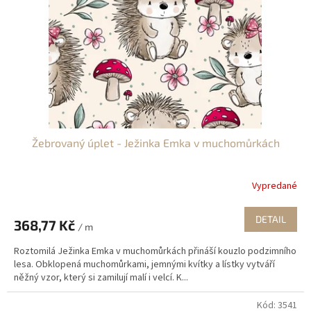
Žebrovaný úplet - Ježinka Emka v muchomůrkách
Vypredané
DETAIL
368,77 Kč
/ m
Roztomilá Ježinka Emka v muchomůrkách přináší kouzlo podzimního
lesa. Obklopená muchomůrkami, jemnými kvítky a lístky vytváří
něžný vzor, ​​který si zamilují malí i velcí. K...
Kód:
3541