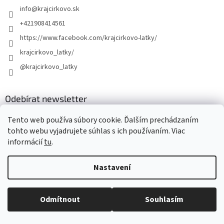
info
@
krajcirkovo.sk
+421908414561
https://www.facebook.com/krajcirkovo-latky/
krajcirkovo_latky/
@krajcirkovo_latky
Odebírat newsletter
Vložte svůj e-mail a my vám budeme zasílat informace o nových
Tento web používa súbory cookie. Ďalším prechádzaním
produktech na našem e-shopu.
tohto webu vyjadrujete súhlas s ich používaním. Viac
informácií
tu
.
E-mail
Nastavení
Vložením e-mailu souhlasíte s
podmínkami ochrany osobních údajů
PŘIHLÁSIT SE
Odmítnout
Souhlasím