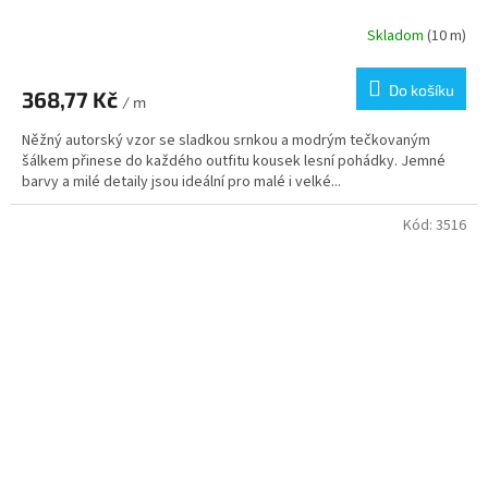
Skladom
(10 m)
Do košíku
368,77 Kč
/ m
Něžný autorský vzor se sladkou srnkou a modrým tečkovaným
šálkem přinese do každého outfitu kousek lesní pohádky. Jemné
barvy a milé detaily jsou ideální pro malé i velké...
Kód:
3516