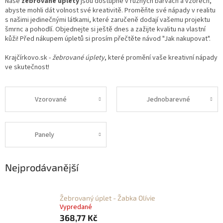
Naše
žebrované úplety
jsou dostupné v různých barvách a vzorech,
abyste mohli dát volnost své kreativitě. Proměňte své nápady v realitu
s našimi jedinečnými látkami, které zaručeně dodají vašemu projektu
šmrnc a pohodlí. Objednejte si ještě dnes a zažijte kvalitu na vlastní
kůži! Před nákupem úpletů si prosím přečtěte návod "Jak nakupovat".
Krajčírkovo.sk -
žebrované úplety
, které promění vaše kreativní nápady
ve skutečnost!
Vzorované
Jednobarevné
Panely
Nejprodávanější
Žebrovaný úplet - Žabka Olívie
Vypredané
368,77 Kč