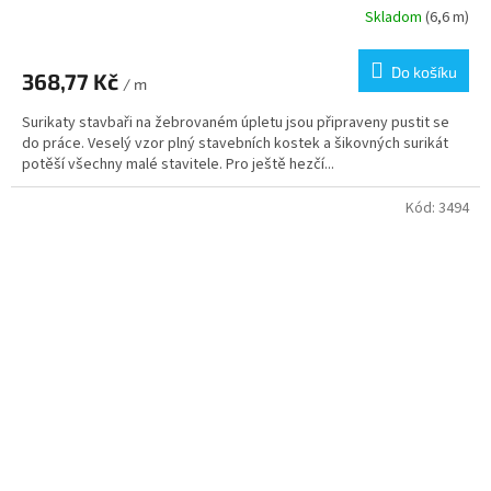
Skladom
(6,6 m)
Do košíku
368,77 Kč
/ m
Surikaty stavbaři na žebrovaném úpletu jsou připraveny pustit se
do práce. Veselý vzor plný stavebních kostek a šikovných surikát
potěší všechny malé stavitele. Pro ještě hezčí...
Kód:
3494