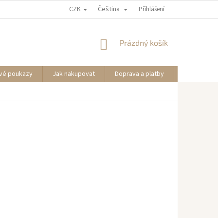
CZK
Čeština
Přihlášení
NÁKUPNÍ
Prázdný košík
KOŠÍK
vé poukazy
Jak nakupovat
Doprava a platby
Informace