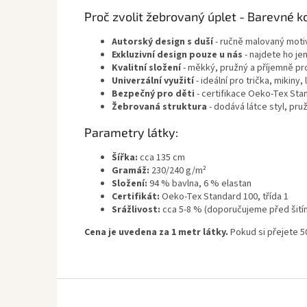
Proč zvolit žebrovaný úplet - Barevné k
Autorský design s duší
- ručně malovaný motiv
Exkluzivní design pouze u nás
- najdete ho jen
Kvalitní složení
- měkký, pružný a příjemně pr
Univerzální využití
- ideální pro trička, mikiny,
Bezpečný pro děti
- certifikace Oeko-Tex Stan
Žebrovaná struktura
- dodává látce styl, pruž
Parametry látky:
Šířka:
cca 135 cm
Gramáž:
230/240 g/m²
Složení:
94 % bavlna, 6 % elastan
Certifikát:
Oeko-Tex Standard 100, třída 1
Srážlivost:
cca 5-8 % (doporučujeme před šití
Cena je uvedena za 1 metr látky.
Pokud si přejete 5
Z
á