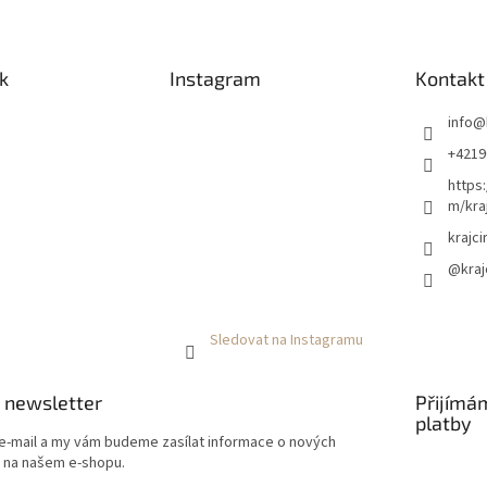
k
Instagram
Kontakt
info
@
+4219
https
m/kraj
krajci
@kraj
Sledovat na Instagramu
 newsletter
Přijímá
platby
 e-mail a my vám budeme zasílat informace o nových
 na našem e-shopu.