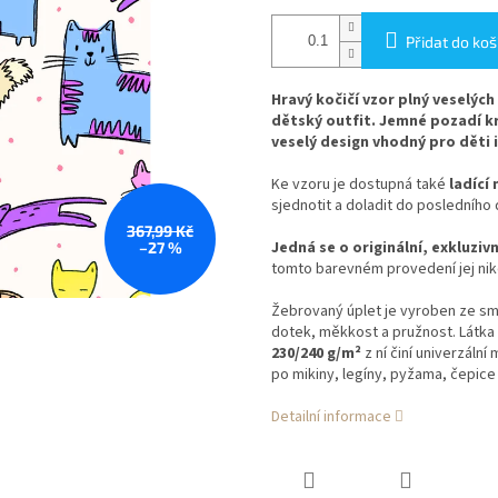
Přidat do koš
Hravý kočičí vzor plný veselých
dětský outfit. Jemné pozadí kr
veselý design vhodný pro děti 
Ke vzoru je dostupná také
ladící
sjednotit a doladit do posledního 
367,99 Kč
Jedná se o originální, exkluzivn
–27 %
tomto barevném provedení jej nik
Žebrovaný úplet je vyroben ze sm
dotek, měkkost a pružnost. Látka 
230/240 g/m²
z ní činí univerzální
po mikiny, legíny, pyžama, čepice
Detailní informace