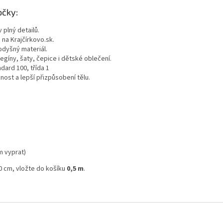
očky:
 plný detailů.
 na Krajčírkovo.sk.
odyšný materiál.
 legíny, šaty, čepice i dětské oblečení.
dard 100, třída 1
nost a lepší přizpůsobení tělu.
m vyprat)
0 cm, vložte do košíku
0,5 m
.