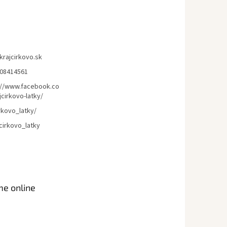
krajcirkovo.sk
08414561
://www.facebook.co
cirkovo-latky/
rkovo_latky/
cirkovo_latky
me online