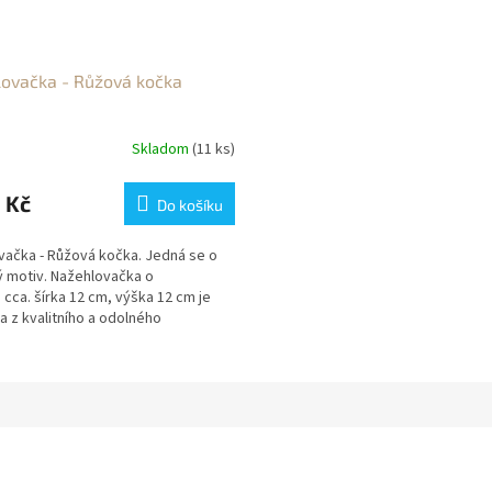
ovačka - Růžová kočka
Skladom
(11 ks)
 Kč
Do košíku
vačka - Růžová kočka. Jedná se o
ý motiv. Nažehlovačka o
cca. šírka 12 cm, výška 12 cm je
 z kvalitního a odolného
,...