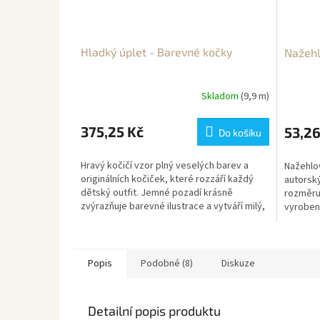
Hladký úplet - Barevné kočky
Nažehl
Skladom
(9,9 m)
375,25 Kč
53,26
Do košíku
Hravý kočičí vzor plný veselých barev a
Nažehlo
originálních kočiček, které rozzáří každý
autorsk
dětský outfit. Jemné pozadí krásně
rozměru 
zvýrazňuje barevné ilustrace a vytváří milý,
vyrobena
veselý design...
materiálu
Popis
Podobné (8)
Diskuze
Detailní popis produktu