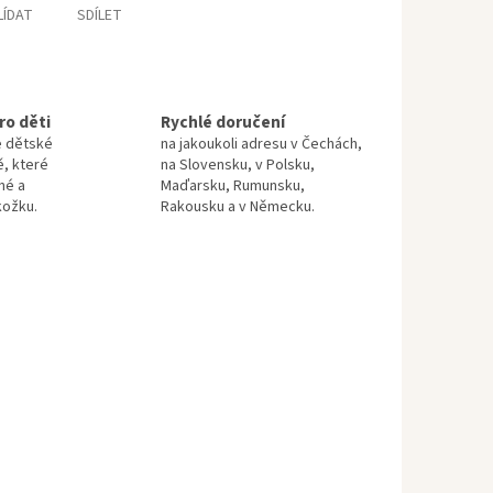
LÍDAT
SDÍLET
ro děti
Rychlé doručení
e dětské
na jakoukoli adresu v Čechách,
ě, které
na Slovensku, v Polsku,
né a
Maďarsku, Rumunsku,
kožku.
Rakousku a v Německu.