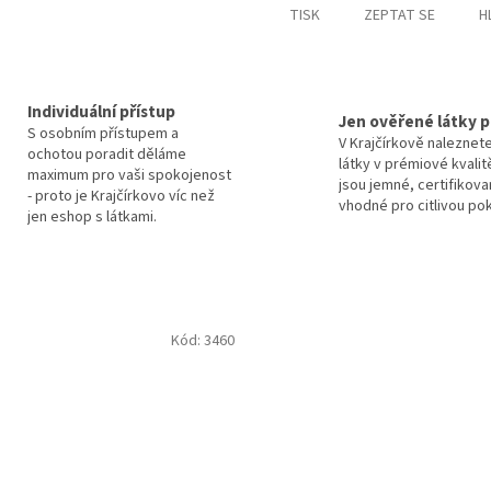
TISK
ZEPTAT SE
H
Individuální přístup
Jen ověřené látky p
S osobním přístupem a
V Krajčírkově naleznet
ochotou poradit děláme
látky v prémiové kvalit
maximum pro vaši spokojenost
jsou jemné, certifikova
- proto je Krajčírkovo víc než
vhodné pro citlivou po
jen eshop s látkami.
Kód:
3460