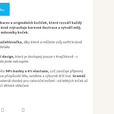
íku
 barev a originálních kočiček, které rozzáří každý
ásně zvýrazňuje barevné ilustrace a vytváří milý,
i milovníky koček.
 nažehlovačka,
díky které si můžete svůj outfit krásně
detailu.
í design,
který je dostupný pouze v Krejčírkově - v
de jinde nekoupíte.
ěsi
94% bavlny a 6% elastanu,
což zaručuje příjemný
se přizpůsobí tělu, netáhne a výborně drží tvar.
Gramáž
 materiál vhodný pro celoroční nošení - od lehkých triček až
 či dětské oblečení.