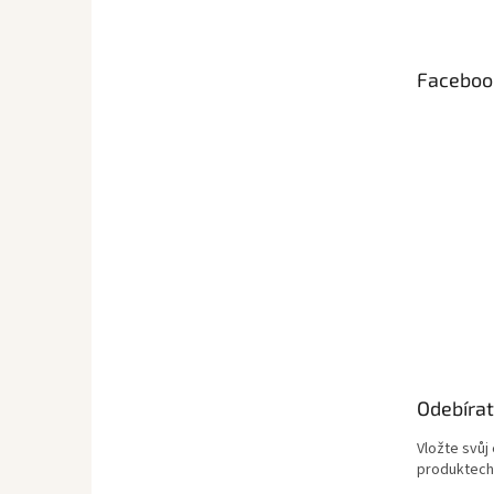
p
a
t
Faceboo
í
Odebírat
Vložte svůj
produktech