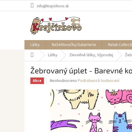
Přejít
info@krajcirkovo.sk
na
obsah
Látky
Nažehlovačky/Galanterie
Natali Collect
Domů
Látky
Zlevněné látky, Výprodej
Žeb
Žebrovaný úplet - Barevné k
Průměrné
Neohodnoceno
Podrobnosti hodnocení
Akce
hodnocení
produktu
je
0,0
z
5
hvězdiček.