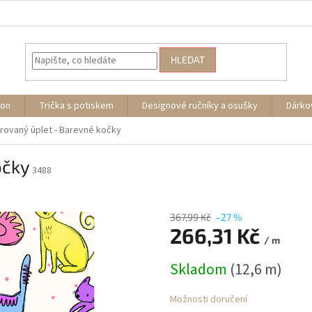
HLEDAT
ion
Trička s potiskem
Designové ručníky a osušky
Dárko
rovaný úplet - Barevné kočky
očky
3488
367,99 Kč
–27 %
266,31 Kč
/ m
Měrná
Skladom
(12,6 m)
cena:
Možnosti doručení