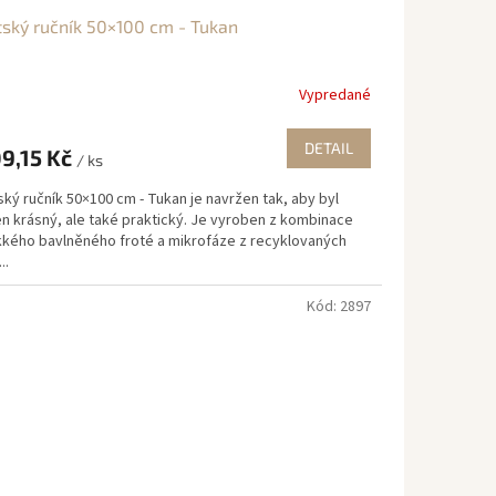
ský ručník 50×100 cm - Tukan
Vypredané
DETAIL
9,15 Kč
/ ks
ký ručník 50×100 cm - Tukan je navržen tak, aby byl
en krásný, ale také praktický. Je vyroben z kombinace
kého bavlněného froté a mikrofáze z recyklovaných
..
Kód:
2897