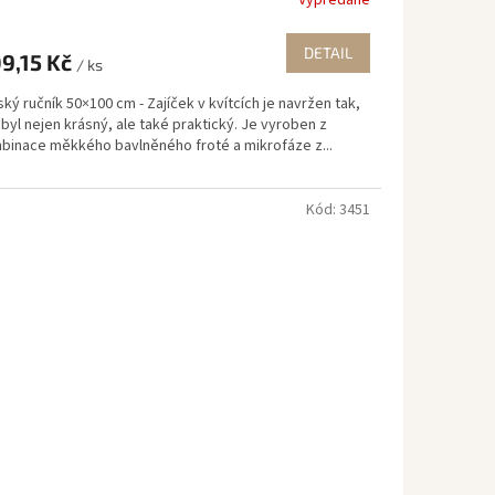
Vypredané
DETAIL
9,15 Kč
/ ks
ký ručník 50×100 cm - Zajíček v kvítcích je navržen tak,
byl nejen krásný, ale také praktický. Je vyroben z
binace měkkého bavlněného froté a mikrofáze z...
Kód:
3451