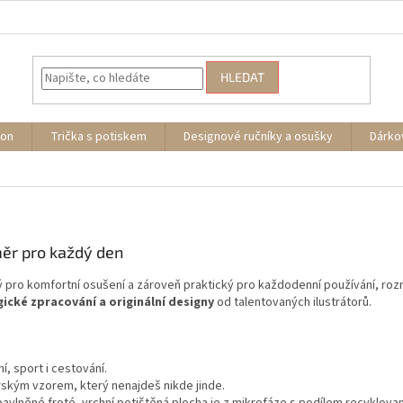
HLEDAT
ion
Trička s potiskem
Designové ručníky a osušky
Dárko
měr pro každý den
ký pro komfortní osušení a zároveň praktický pro každodenní používání, ro
ické zpracování a originální designy
od talentovaných ilustrátorů.
, sport i cestování.
rským vzorem, který nenajdeš nikde jinde.