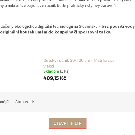
avlněné froté, vrchní potištěná plocha je z mikrofáze s podílem recyklovan
 a mikrofáze zajistí, že ručník bude praktický i stylový zároveň.
tlačeny ekologickou digitální technologií na Slovensku –
bez použití vody
 originální kousek umění do koupelny či sportovní tašky.
Dětský ručník 50×100 cm - Malí hasiči
v akci
Skladom
(1 ks)
409,15 Kč
nější
Abecedně
OTEVŘÍT FILTR