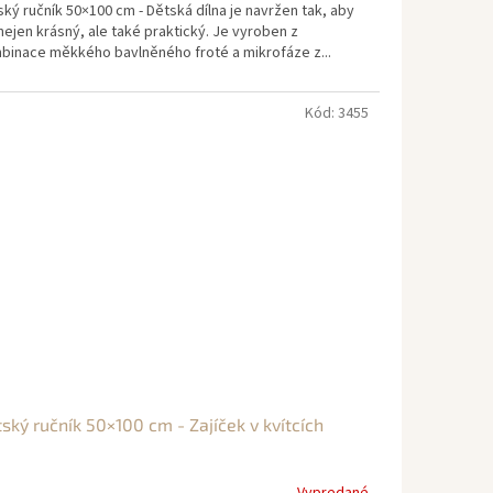
ký ručník 50×100 cm - Dětská dílna je navržen tak, aby
nejen krásný, ale také praktický. Je vyroben z
binace měkkého bavlněného froté a mikrofáze z...
Kód:
3455
ský ručník 50×100 cm - Zajíček v kvítcích