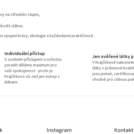
d
a
c
ny na středním stupni,
í
p
kodit vlákna.
r
v
si spojení krásy, ekologie a každodenní praktičnosti.
k
y
v
Individuální přístup
Jen ověřené látky p
ý
S osobním přístupem a ochotou
V Krajčírkově naleznet
p
poradit děláme maximum pro
látky v prémiové kvalit
i
vaši spokojenost - proto je
jsou jemné, certifikova
s
Krajčírkovo víc než jen eshop s
vhodné pro citlivou po
u
látkami.
k
Instagram
Kontakt