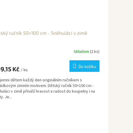
ský ručník 50×100 cm - Sněhuláci v zimě
Skladom
(2 ks)
Do košíku
9,15 Kč
/ ks
íjemni dětem každý den originálním ručníkem s
ádkovým zimním motivem. Dětský ručník 50×100 cm -
uláci v zimě přináší hravost a radost do koupelny i na
y. Je...