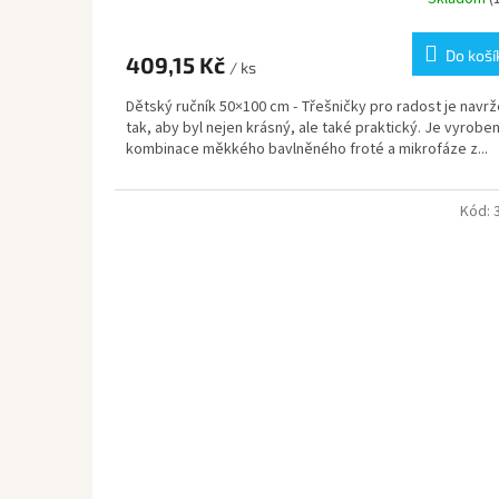
Do koší
409,15 Kč
/ ks
Dětský ručník 50×100 cm - Třešničky pro radost je navr
tak, aby byl nejen krásný, ale také praktický. Je vyroben
kombinace měkkého bavlněného froté a mikrofáze z...
Kód: