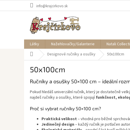
Přejít
info@krajcirkovo.sk
na
obsah
Látky
Nažehlovačky/Galanterie
Natali Collect
Domů
Designové ručníky a osušky
50x100cm
50x100cm
Ručníky a osušky 50×100 cm – ideální roz
Pokud hledáš univerzální ručník, který je dostatečně vel
najdeš ručníky a osušky, které spojují
funkčnost, ekolog
Proč si vybrat ručníky 50×100 cm?
Praktická velikost
– vhodná pro běžné sprchování
Jedinečný design
– každý ručník je potlačen auto