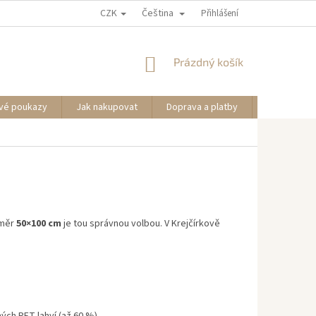
CZK
Čeština
Přihlášení
NÁKUPNÍ
Prázdný košík
KOŠÍK
vé poukazy
Jak nakupovat
Doprava a platby
Informace
změr
50×100 cm
je tou správnou volbou. V Krejčírkově