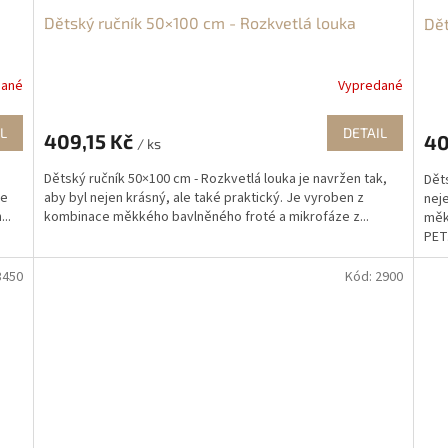
Dětský ručník 50×100 cm - Rozkvetlá louka
Dět
dané
Vypredané
L
DETAIL
409,15 Kč
40
/ ks
Dětský ručník 50×100 cm - Rozkvetlá louka je navržen tak,
Děts
ce
aby byl nejen krásný, ale také praktický. Je vyroben z
nej
..
kombinace měkkého bavlněného froté a mikrofáze z...
měk
PET.
3450
Kód:
2900