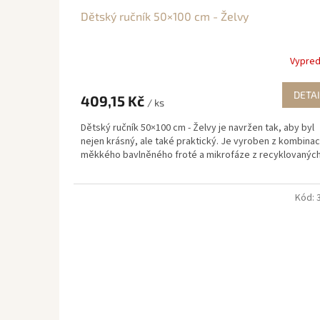
Dětský ručník 50×100 cm - Želvy
Vypre
DETAI
409,15 Kč
/ ks
Dětský ručník 50×100 cm - Želvy je navržen tak, aby byl
nejen krásný, ale také praktický. Je vyroben z kombina
měkkého bavlněného froté a mikrofáze z recyklovaných.
Kód: