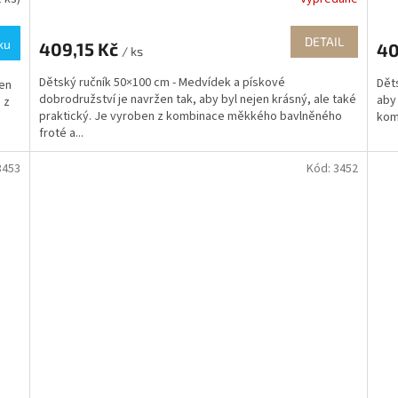
DETAIL
ku
409,15 Kč
40
/ ks
Dětský ručník 50×100 cm - Medvídek a pískové
Děts
žen
dobrodružství je navržen tak, aby byl nejen krásný, ale také
aby 
 z
praktický. Je vyroben z kombinace měkkého bavlněného
kom
froté a...
3453
Kód:
3452