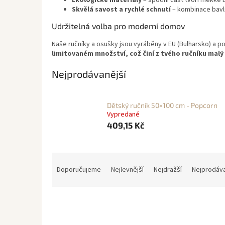
Ekologické materiály
– spodní část tvoří měkké b
Skvělá savost a rychlé schnutí
– kombinace bavlny
Udržitelná volba pro moderní domov
Naše ručníky a osušky jsou vyráběny v EU (Bulharsko) a po
limitovaném množství, což činí z tvého ručníku malý
Nejprodávanější
Dětský ručník 50×100 cm - Popcorn
Vypredané
409,15 Kč
Ř
a
Doporučujeme
Nejlevnější
Nejdražší
Nejprodáva
z
e
n
í
p