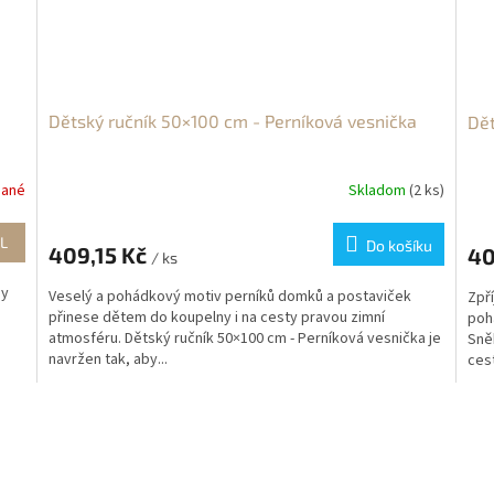
Dětský ručník 50×100 cm - Perníková vesnička
Dět
dané
Skladom
(2 ks)
L
Do košíku
409,15 Kč
40
/ ks
by
Veselý a pohádkový motiv perníků domků a postaviček
Zpř
přinese dětem do koupelny i na cesty pravou zimní
poh
atmosféru. Dětský ručník 50×100 cm - Perníková vesnička je
Sněh
navržen tak, aby...
cest
O
v
l
á