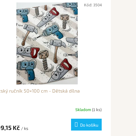
Kód:
3504
ský ručník 50×100 cm - Dětská dílna
Skladom
(1 ks)
Do košíku
9,15 Kč
/ ks