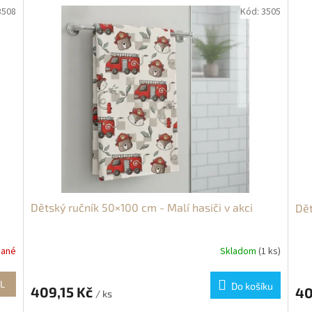
3508
Kód:
3505
Dětský ručník 50×100 cm - Malí hasiči v akci
Dět
dané
Skladom
(1 ks)
L
Do košíku
409,15 Kč
40
/ ks