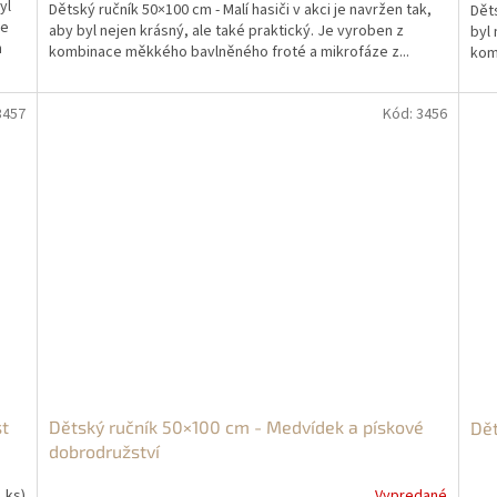
yl
Dětský ručník 50×100 cm - Malí hasiči v akci je navržen tak,
Děts
ce
aby byl nejen krásný, ale také praktický. Je vyroben z
byl 
h
kombinace měkkého bavlněného froté a mikrofáze z...
kom
3457
Kód:
3456
st
Dětský ručník 50×100 cm - Medvídek a pískové
Dět
dobrodružství
1 ks)
Vypredané