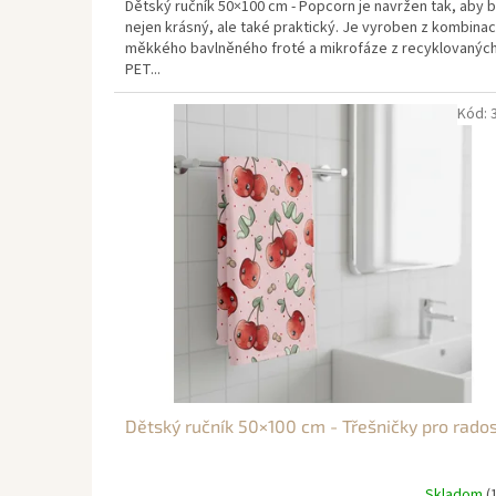
Dětský ručník 50×100 cm - Popcorn je navržen tak, aby b
nejen krásný, ale také praktický. Je vyroben z kombina
měkkého bavlněného froté a mikrofáze z recyklovanýc
PET...
Kód:
Dětský ručník 50×100 cm - Třešničky pro rado
Skladom
(