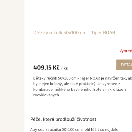
Dětský ručník 50×100 cm - Tiger ROAR
Vypre
DETAI
409,15 Kč
/ ks
Dětský ručník 50×100 cm - Tiger ROAR je navržen tak, a
byl nejen krásný, ale také praktický. Je vyroben z
kombinace měkkého bavlněného froté a mikrofáze z
recyklovaných...
Péče, která prodlouží životnost
Aby ses z ručníku 50×100 cm mohl těšit co nejdéle: