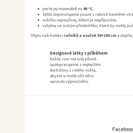
perte jej maximálně na
40 °C
,
žehlit doporučujeme pouze z rubové bavlněné stra
sušičku nepoužívej, bělení je nepřípustné,
vyhýbej se ostrým předmětům, které by mohly poš
Objev naši kolekci
ručníků a osušek 50×100 cm
a dopřej 
Designové látky s příběhem
Každý vzor má svůj původ -
spolupracujeme s nejlepšími
ilustrátory z celého světa,
abyste si mohli ušít něco
opravdu výjimečného.
Z
á
p
a
t
Faceboo
í