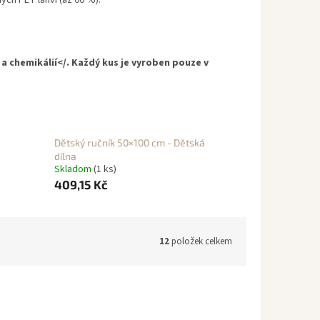
ých PET lahví (až 60 %).
 a chemikálií</. Každý kus je vyroben pouze v
Dětský ručník 50×100 cm - Dětská
dílna
Skladom
(1 ks)
409,15 Kč
12
položek celkem