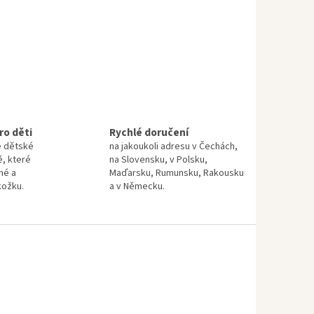
ro děti
Rychlé doručení
e dětské
na jakoukoli adresu v Čechách,
ě, které
na Slovensku, v Polsku,
né a
Maďarsku, Rumunsku, Rakousku
kožku.
a v Německu.