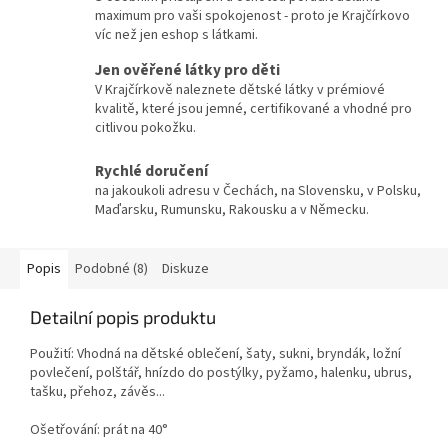
maximum pro vaši spokojenost - proto je Krajčírkovo
víc než jen eshop s látkami.
Jen ověřené látky pro děti
V Krajčírkově naleznete dětské látky v prémiové
kvalitě, které jsou jemné, certifikované a vhodné pro
citlivou pokožku.
Rychlé doručení
na jakoukoli adresu v Čechách, na Slovensku, v Polsku,
Maďarsku, Rumunsku, Rakousku a v Německu.
Popis
Podobné (8)
Diskuze
Detailní popis produktu
Použití: Vhodná na dětské oblečení, šaty, sukni, bryndák, ložní
povlečení, polštář, hnízdo do postýlky, pyžamo, halenku, ubrus,
tašku, přehoz, závěs...
Ošetřování: prát na 40°