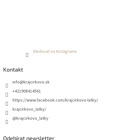
Sledovat na Instagramu
Kontakt
info
@
krajcirkovo.sk
+421908414561
https://www.facebook.com/krajcirkovo-latky/
krajcirkovo_latky/
@krajcirkovo_latky
Odebírat newsletter