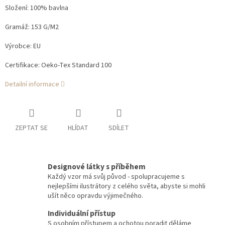
Složení: 100% bavlna
Gramáž: 153 G/M2
Výrobce: EU
Certifikace: Oeko-Tex Standard 100
Detailní informace
ZEPTAT SE
HLÍDAT
SDÍLET
Designové látky s příběhem
Každý vzor má svůj původ - spolupracujeme s
nejlepšími ilustrátory z celého světa, abyste si mohli
ušít něco opravdu výjimečného.
Individuální přístup
S osobním přístupem a ochotou poradit děláme