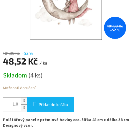
101,90 Kč
–52 %
101,90 Kč
–52 %
48,52 Kč
/ ks
Měrná
Skladom
(4 ks)
cena:
Možnosti doručení
Přidat do košíku
Polštářový panel z prémiové bavlny cca. šířka 48 cm x délka 38 cm
Designový vzor.