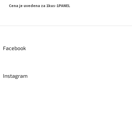
Cena je uvedena za 1kus-1PANEL
Z
á
p
a
Facebook
t
í
Instagram