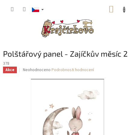
Přejít
NÁKUP
na
obsah
KOŠÍK
Polštářový panel - Zajíčkův měsíc 2
378
Průměrné
Neohodnoceno
Podrobnosti hodnocení
Akce
hodnocení
produktu
je
0,0
z
5
hvězdiček.