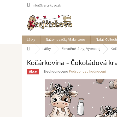
Přejít
info@krajcirkovo.sk
na
obsah
Látky
Nažehlovačky/Galanterie
Natali Collect
Domů
Látky
Zlevněné látky, Výprodej
Koč
Kočárkovina - Čokoládová kra
Průměrné
Neohodnoceno
Podrobnosti hodnocení
Akce
hodnocení
produktu
je
0,0
z
5
hvězdiček.