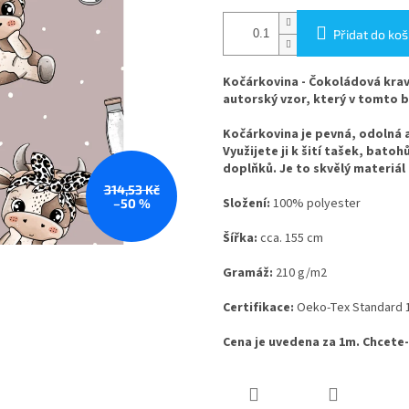
Přidat do koš
Kočárkovina - Čokoládová krav
autorský vzor, ​​který v tomto
Kočárkovina je pevná, odolná 
Využijete ji k šití tašek, bato
doplňků. Je to skvělý materiál
314,53 Kč
Složení:
100% polyester
–50 %
Šířka:
cca. 155 cm
Gramáž:
210 g/m2
Certifikace:
Oeko-Tex Standard 
Cena je uvedena za 1m. Chcete-l