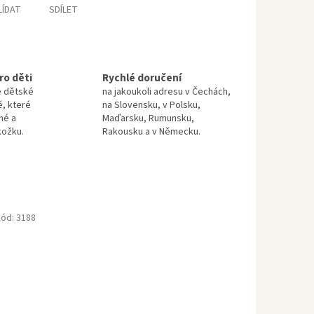
LÍDAT
SDÍLET
ro děti
Rychlé doručení
e dětské
na jakoukoli adresu v Čechách,
ě, které
na Slovensku, v Polsku,
né a
Maďarsku, Rumunsku,
kožku.
Rakousku a v Německu.
ód:
3188