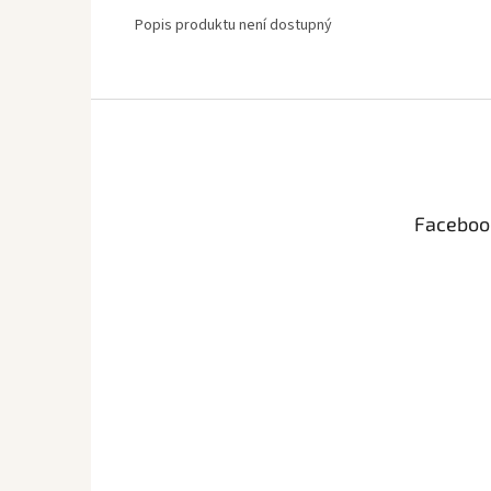
Popis produktu není dostupný
Z
á
p
a
t
Faceboo
í