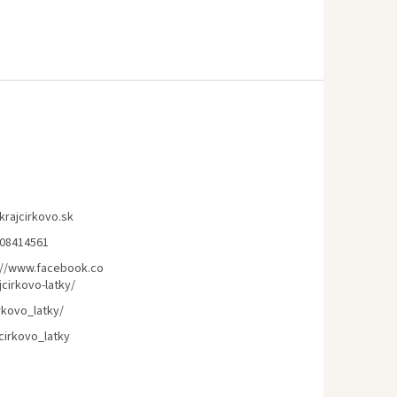
krajcirkovo.sk
08414561
://www.facebook.co
cirkovo-latky/
rkovo_latky/
cirkovo_latky