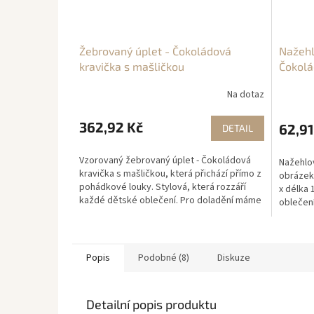
Žebrovaný úplet - Čokoládová
Nažehl
kravička s mašličkou
Čokolá
Š12cm
Na dotaz
362,92 Kč
62,91
DETAIL
Vzorovaný žebrovaný úplet - Čokoládová
Nažehlo
kravička s mašličkou, která přichází přímo z
obrázek,
pohádkové louky. Stylová, která rozzáří
x délka 
každé dětské oblečení. Pro doladění máme
oblečení
pro Vás také...
navržené
Popis
Podobné (8)
Diskuze
Detailní popis produktu