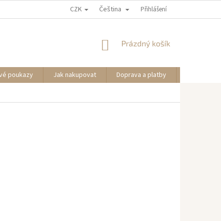
CZK
Čeština
Přihlášení
NÁKUPNÍ
Prázdný košík
KOŠÍK
vé poukazy
Jak nakupovat
Doprava a platby
Informace