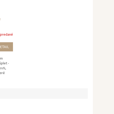
e
predané
ETAIL
ém
plet -
sti,
teré