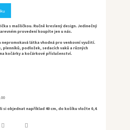
íku
ička s mašličkou. Ručně kreslený design. Jedinečný
 barevném provedení koupíte jen u nás.
a nepromokavá látka vhodná pro venkovní využití.
hů, plenníků, podložek, sedacích vaků a různých
 na kočárky a kočárkové příslušenství.
100
i si objednat například 40 cm, do košíku vložte 0,4
.