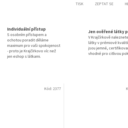
TISK
ZEPTAT SE
H
Individuální přístup
Jen ověřené látky p
S osobním přístupem a
V Krajčírkově naleznet
ochotou poradit děláme
látky v prémiové kvalit
maximum pro vaši spokojenost
jsou jemné, certifikova
- proto je Krajčírkovo víc než
vhodné pro citlivou po
jen eshop s látkami.
Kód:
2377
K