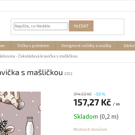
HLEDAT
ion
Trička s potiskem
Designové ručníky a osušky
Dárko
árkovina - Čokoládová kravička s mašličkou
vička s mašličkou
2352
314,53 Kč
–50 %
157,27 Kč
/ m
Měrná
Skladom
(0,2 m)
cena:
Možnosti doručení