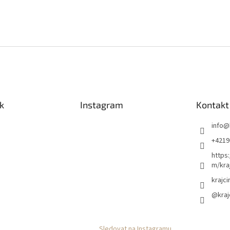
k
Instagram
Kontakt
info
@
+4219
https
m/kraj
krajci
@kraj
Sledovat na Instagramu