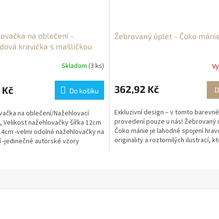
ovačka na oblečení -
Žebrovaný úplet - Čoko máni
dová kravička s mašličkou
 x D14cm
Skladom
(3 ks)
Vy
362,92 Kč
 Kč
D
Do košíku
Exkluzivní design – v tomto barevn
vačka na oblečení/Nažehlovací
provedení pouze u nás! Žebrovaný ú
 Velikost nažehlovačky šířka 12cm
Čoko mánie je lahodné spojení hravo
14cm -velmi odolné nažehlovačky na
originality a roztomilých ilustrací, k
 -jedinečné autorské vzory
potěší všechny...
...