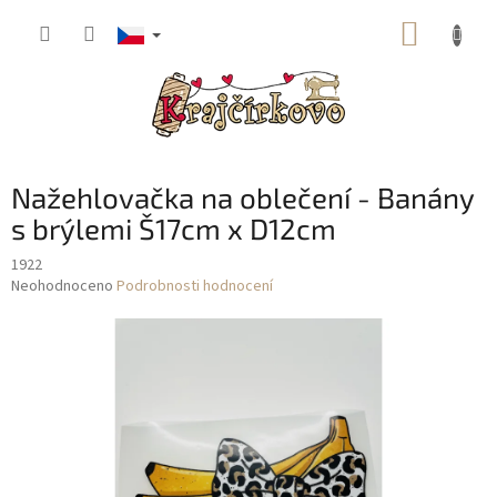
Přejít
NÁKUP
na
obsah
KOŠÍK
Nažehlovačka na oblečení - Banány
s brýlemi Š17cm x D12cm
1922
Průměrné
Neohodnoceno
Podrobnosti hodnocení
hodnocení
produktu
je
0,0
z
5
hvězdiček.