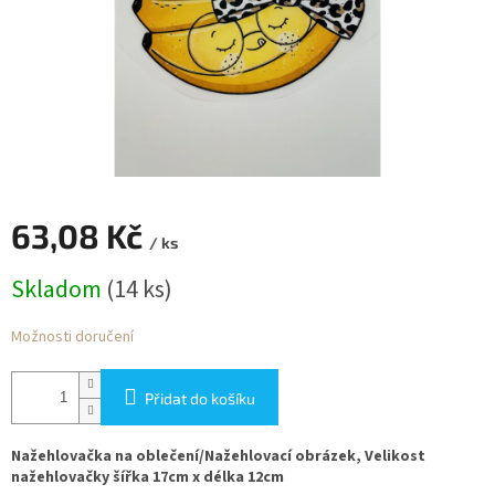
63,08 Kč
/ ks
Měrná
Skladom
(14 ks)
cena:
Možnosti doručení
Přidat do košíku
Nažehlovačka na oblečení/Nažehlovací obrázek, Velikost
nažehlovačky šířka 17cm x délka 12cm