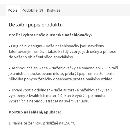
Popis
Podobné (8)
Diskuze
Detailní popis produktu
Proč si vybrat naše autorské nažehlovačky?
• Originální designy – Naše nažehlovačky jsou navrženy
talentovanými umělci, takže každý vzor je jedinečný a přinese
do vašeho oblečení něco speciálního.
• Jednoduchá aplikace – Nažehlovačky se snadno aplikují. Stačí
je umístit na požadované místo, překrýt papírem na žehlení a
několika pohyby žehličky dosáhnete profesionálního vzhledu.
• Trvanlivost a odolnost – Naše autorské nažehlovačky jsou
vyrobeny z kvalitních materiálů, které vydrží i po mnoha
vypráních a nebudou ztrácet na svém vzhledu.
Postup nažehlení/aplikace:
1. Nahřejte žehličku přibližně na 150 °C