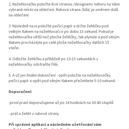
2. Nažehlovačku položte lícní stranou /designem/ nahoru na Vámi
vybrané místo na oblečení. Rubová strana /bílá/ je směrem dolů
na oblečení.
3. Následně na ni položte pečící papír a držte žehličku pod
velkým tlakem na nažehlovačce po dobu 15 sekund. Pokud je
nažehlovačka větší než plocha žehličky, tak plynule a pod silným
tlakem procházejte po celé ploše nažehlovačky dalších 15
vteřin.
4. Odložte žehličku a přibližně po 10-15 sekundách z
nažehlovačky odstraňte fólii.
5. A už jen finální dokončení - opět položte na nažehlovačku
pečicí papír a opět pod silným tlakem přežehlete 5-10 sekund.
Doporučení:
-první praní doporučujeme až po 24 hodinách na 30-40 stupňů
- prát a žehlit z rubové strany
Při správné aplikaci a následném ošetřování vám