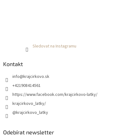
Sledovat na Instagramu
Kontakt
info
@
krajcirkovo.sk
+421908414561
https://www.facebook.com/krajcirkovo-latky/
krajcirkovo_latky/
@krajcirkovo_latky
Odebírat newsletter