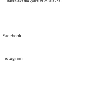
nažehlovačka vydrží velmi dlouho.
Z
á
p
a
Facebook
t
í
Instagram