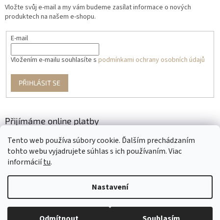
Vložte svůj e-mail a my vám budeme zasílat informace o nových
produktech na našem e-shopu.
E-mail
Vložením e-mailu souhlasíte s
podmínkami ochrany osobních údajů
PŘIHLÁSIT SE
Přijímáme online platby
Tento web používa súbory cookie. Ďalším prechádzaním
tohto webu vyjadrujete súhlas s ich používaním. Viac
informácií
tu
.
Nastavení
Vytvořil Shoptet
Odmítnout
Souhlasím
Copyright 2026
Krajčírkovo
. Všechna práva vyhrazena.