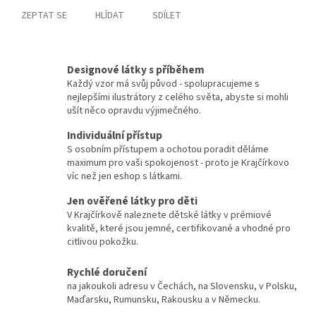
ZEPTAT SE
HLÍDAT
SDÍLET
Designové látky s příběhem
Každý vzor má svůj původ - spolupracujeme s
nejlepšími ilustrátory z celého světa, abyste si mohli
ušít něco opravdu výjimečného.
Individuální přístup
S osobním přístupem a ochotou poradit děláme
maximum pro vaši spokojenost - proto je Krajčírkovo
víc než jen eshop s látkami.
Jen ověřené látky pro děti
V Krajčírkově naleznete dětské látky v prémiové
kvalitě, které jsou jemné, certifikované a vhodné pro
citlivou pokožku.
Rychlé doručení
na jakoukoli adresu v Čechách, na Slovensku, v Polsku,
Maďarsku, Rumunsku, Rakousku a v Německu.