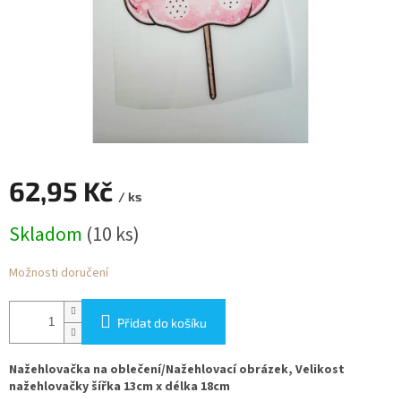
62,95 Kč
/ ks
Měrná
Skladom
(10 ks)
cena:
Možnosti doručení
Přidat do košíku
Nažehlovačka na oblečení/Nažehlovací obrázek, Velikost
nažehlovačky šířka 13cm x délka 18cm