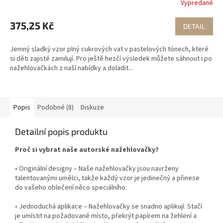
Vypredané
375,25 Kč
DETAIL
Jemný sladký vzor plný cukrových vat v pastelových tónech, které
si děti zajisté zamilují. Pro ještě hezčí výsledek můžete sáhnout i po
nažehlovačkách z naší nabídky a doladit...
Popis
Podobné (8)
Diskuze
Detailní popis produktu
Proč si vybrat naše autorské nažehlovačky?
• Originální designy – Naše nažehlovačky jsou navrženy
talentovanými umělci, takže každý vzor je jedinečný a přinese
do vašeho oblečení něco speciálního.
• Jednoduchá aplikace – Nažehlovačky se snadno aplikují. Stačí
je umístit na požadované místo, překrýt papírem na žehlení a