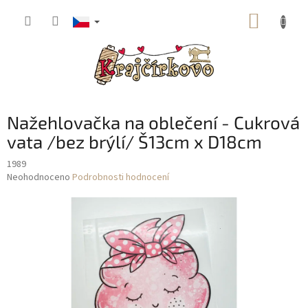
Přejít
NÁKUP
na
obsah
KOŠÍK
Nažehlovačka na oblečení - Cukrová
vata /bez brýlí/ Š13cm x D18cm
1989
Průměrné
Neohodnoceno
Podrobnosti hodnocení
hodnocení
produktu
je
0,0
z
5
hvězdiček.