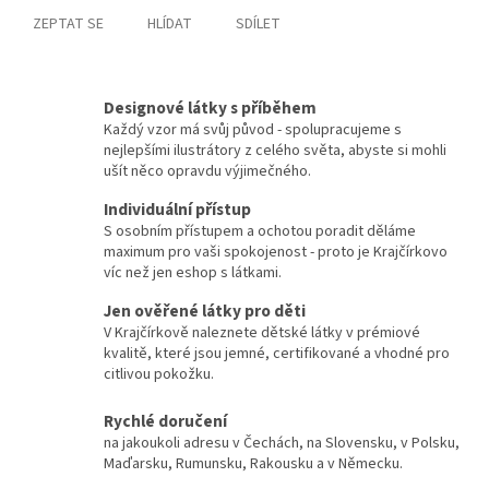
ZEPTAT SE
HLÍDAT
SDÍLET
Designové látky s příběhem
Každý vzor má svůj původ - spolupracujeme s
nejlepšími ilustrátory z celého světa, abyste si mohli
ušít něco opravdu výjimečného.
Individuální přístup
S osobním přístupem a ochotou poradit děláme
maximum pro vaši spokojenost - proto je Krajčírkovo
víc než jen eshop s látkami.
Jen ověřené látky pro děti
V Krajčírkově naleznete dětské látky v prémiové
kvalitě, které jsou jemné, certifikované a vhodné pro
citlivou pokožku.
Rychlé doručení
na jakoukoli adresu v Čechách, na Slovensku, v Polsku,
Maďarsku, Rumunsku, Rakousku a v Německu.