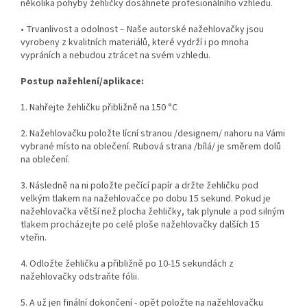
několika pohyby žehličky dosáhnete profesionálního vzhledu.
• Trvanlivost a odolnost – Naše autorské nažehlovačky jsou
vyrobeny z kvalitních materiálů, které vydrží i po mnoha
vypráních a nebudou ztrácet na svém vzhledu.
Postup nažehlení/aplikace:
1. Nahřejte žehličku přibližně na 150 °C
2. Nažehlovačku položte lícní stranou /designem/ nahoru na Vámi
vybrané místo na oblečení. Rubová strana /bílá/ je směrem dolů
na oblečení.
3. Následně na ni položte pečící papír a držte žehličku pod
velkým tlakem na nažehlovačce po dobu 15 sekund. Pokud je
nažehlovačka větší než plocha žehličky, tak plynule a pod silným
tlakem procházejte po celé ploše nažehlovačky dalších 15
vteřin.
4. Odložte žehličku a přibližně po 10-15 sekundách z
nažehlovačky odstraňte fólii.
5. A už jen finální dokončení - opět položte na nažehlovačku