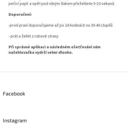
pečicí papír a opět pod silným tlakem přežehlete 5-10 sekund.
Doporučení:
-první praní doporučujeme až po 24 hodinách na 30-40 stupňů
- prát a žehlit z rubové strany
Při správné aplikaci a následném ošetřování vám
nažehlovačka vydrží velmi dlouho.
Z
á
p
a
Facebook
t
í
Instagram