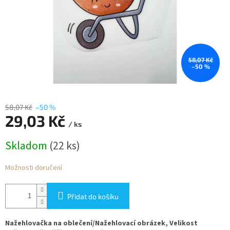
58,07 Kč
–50 %
58,07 Kč
–50 %
29,03 Kč
/ ks
Měrná
Skladom
(22 ks)
cena:
Možnosti doručení
Přidat do košíku
Nažehlovačka na oblečení/Nažehlovací obrázek, Velikost