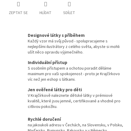
ZEPTAT SE
HLÍDAT
SDÍLET
Designové látky s příběhem
Každý vzor má svůj původ - spolupracujeme s
nejlepšími ilustrátory z celého světa, abyste si mohli
ušít něco opravdu výjimečného.
Individuální přístup
S osobním přístupem a ochotou poradit děláme
maximum pro vaši spokojenost - proto je Krajčírkovo
víc než jen eshop s látkami.
Jen ověřené látky pro děti
V Krajčírkově naleznete dětské látky v prémiové
kvalitě, které jsou jemné, certifikované a vhodné pro
citlivou pokožku.
Rychlé doručení
na jakoukoli adresu v Čechách, na Slovensku, v Polsku,
Maďarsku, Rumunsku, Rakousku a v Německu.