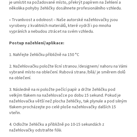
je umístit na požadované místo, překrýt papírem na žehlení a
několika pohyby žehličky dosáhnete profesionálního vzhledu.
• Trvanlivost a odolnost – Naše autorské nažehlovačky jsou
vyrobeny z kvalitních materiálů, které vydrží i po mnoha
vypráních a nebudou ztrácet na svém vzhledu.
Postup nažehlení/aplikace:
1. Nahřejte žehličku přibližně na 150 °C
2. Nažehlovačku položte lícní stranou /designem/ nahoru na Vámi
vybrané místo na oblečení. Rubová strana /bílá/ je směrem dolů
na oblečení.
3. Následně na ni položte pečící papír a držte žehličku pod
velkým tlakem na nažehlovačce po dobu 15 sekund. Pokud je
nažehlovačka větší než plocha žehličky, tak plynule a pod silným
tlakem procházejte po celé ploše nažehlovačky dalších 15
vteřin.
4. Odložte žehličku a přibližně po 10-15 sekundách z
nažehlovačky odstraňte fólii.