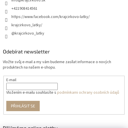
info
@
krajcirkovo.sk
+421908414561
https://www.facebook.com/krajcirkovo-latky/
krajcirkovo_latky/
@krajcirkovo_latky
Odebírat newsletter
Vložte svůj e-mail a my vám budeme zasílat informace o nových
produktech na našem e-shopu.
E-mail
Vložením e-mailu souhlasíte s
podmínkami ochrany osobních údajů
PŘIHLÁSIT SE
Přijímáme online platby