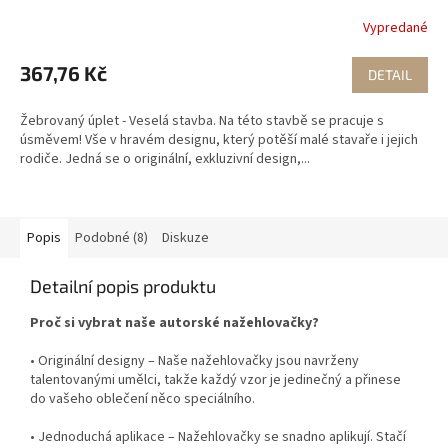
Vypredané
367,76 Kč
DETAIL
Žebrovaný úplet - Veselá stavba. Na této stavbě se pracuje s
úsměvem! Vše v hravém designu, který potěší malé stavaře i jejich
rodiče. Jedná se o originální, exkluzivní design,...
Popis
Podobné (8)
Diskuze
Detailní popis produktu
Proč si vybrat naše autorské nažehlovačky?
• Originální designy – Naše nažehlovačky jsou navrženy
talentovanými umělci, takže každý vzor je jedinečný a přinese
do vašeho oblečení něco speciálního.
• Jednoduchá aplikace – Nažehlovačky se snadno aplikují. Stačí