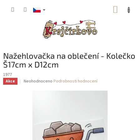
Přejít
NÁKUP
na
obsah
KOŠÍK
Nažehlovačka na oblečení - Kolečko
Š17cm x D12cm
1977
Průměrné
Neohodnoceno
Podrobnosti hodnocení
Akce
hodnocení
produktu
je
0,0
z
5
hvězdiček.