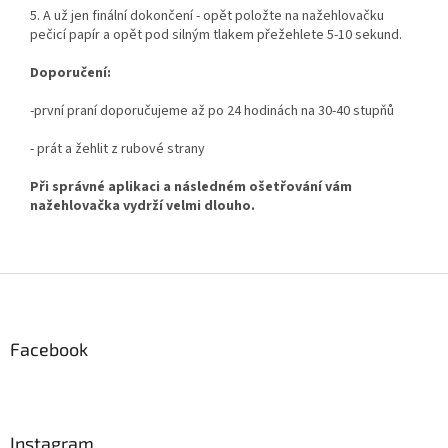
5. A už jen finální dokončení - opět položte na nažehlovačku
pečicí papír a opět pod silným tlakem přežehlete 5-10 sekund.
Doporučení:
-první praní doporučujeme až po 24 hodinách na 30-40 stupňů
- prát a žehlit z rubové strany
Při správné aplikaci a následném ošetřování vám
nažehlovačka vydrží velmi dlouho.
Z
á
p
a
Facebook
t
í
Instagram