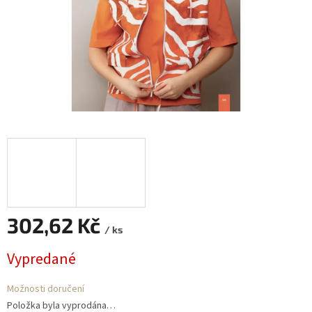
302,62 Kč
/ ks
Měrná
Vypredané
cena:
Možnosti doručení
Položka byla vyprodána…