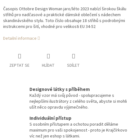
Časopis Ottobre Design Woman jaro/léto 2023 nabízí širokou škálu
střihů pro nadčasové a praktické dámské oblečení s nádechem
skandinávského stylu. Toto číslo obsahuje 18 střihů s podrobnými
instrukcemi pro šití, vhodné pro velikosti EU 34-52
Detailní informace
ZEPTAT SE
HLÍDAT
SDÍLET
Designové látky s příběhem
Každý vzor má svůj původ - spolupracujeme s
nejlepšími ilustrátory z celého světa, abyste si mohli
ušít něco opravdu výjimečného.
Individuální přístup
S osobním přístupem a ochotou poradit děláme
maximum pro vaši spokojenost - proto je Krajčírkovo
víc než jen eshop s látkami.