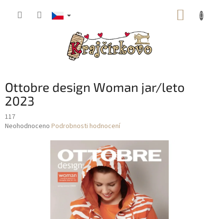
Přejít
NÁKUP
na
obsah
KOŠÍK
Ottobre design Woman jar/leto
2023
117
Průměrné
Neohodnoceno
Podrobnosti hodnocení
hodnocení
produktu
je
0,0
z
5
hvězdiček.