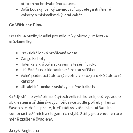
přírodního hedvábného saténu.
Další kousky: Lehký zavinovací top, elegantní lněné
kalhoty a minimalistický jarní kabát.
Go With the Flow
Obsahuje outfity ideální pro milovníky přírody i městské
průzkumníky:
Praktická lehká prošívaná vesta
Cargo kalhoty
Halenka s krátkým rukávem a ležérní tričko
Tištěné šaty a klobouk se širokou stříškou
Volně padnoucí úpletový svetr z viskózy a úzké úpletové
kalhoty
Ultralehká tunika z viskózy a lněné kalhoty
Každý střih je vytištěn na čtyřech velkých listech, což vyžaduje
obkreslení a přidání švových přídavků podle potřeby. Tento
časopis je ideální pro ty, kteří rádi vytvářejí vlastní šatník s
kombinací ležérních a elegantních stylů. Střihy jsou vhodné i pro
méně zkušené švadleny.
Jazyk
: Angličtina