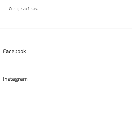
Cena je za 1 kus.
Z
á
p
a
Facebook
t
í
Instagram