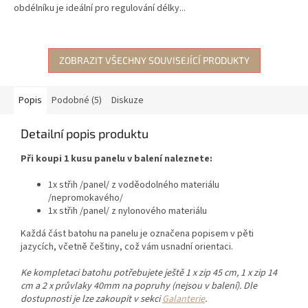
obdélníku je ideální pro regulování délky...
ZOBRAZIT VŠECHNY SOUVISEJÍCÍ PRODUKTY
Popis
Podobné (5)
Diskuze
Detailní popis produktu
Při koupi 1 kusu panelu v balení naleznete:
1x střih /panel/ z voděodolného materiálu
/nepromokavého/
1x střih /panel/ z nylonového materiálu
Každá část batohu na panelu je označena popisem v pěti
jazycích, včetně češtiny, což vám usnadní orientaci.
Ke kompletaci batohu potřebujete ještě 1 x zip 45 cm, 1 x zip 14
cm a 2 x průvlaky 40mm na popruhy (nejsou v balení). Dle
dostupnosti je lze zakoupit v sekci
Galanterie
.