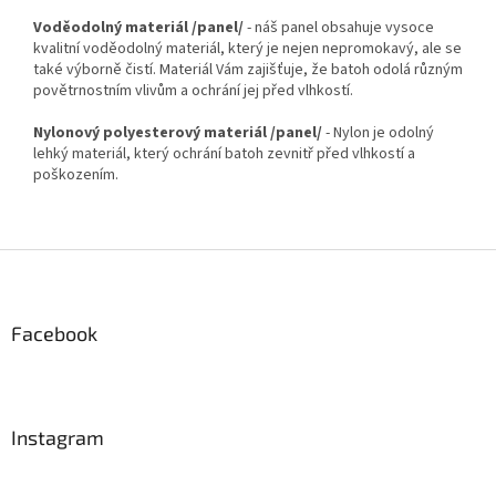
Voděodolný materiál /panel/
- náš panel obsahuje vysoce
kvalitní voděodolný materiál, který je nejen nepromokavý, ale se
také výborně čistí. Materiál Vám zajišťuje, že batoh odolá různým
povětrnostním vlivům a ochrání jej před vlhkostí.
Nylonový polyesterový materiál /panel/
- Nylon je odolný
lehký materiál, který ochrání batoh zevnitř před vlhkostí a
poškozením.
Z
á
p
a
Facebook
t
í
Instagram