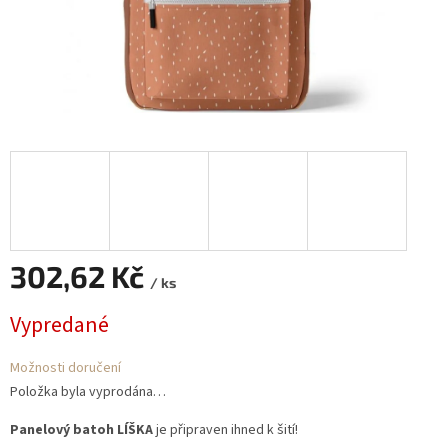
302,62 Kč
/ ks
Měrná
Vypredané
cena:
Možnosti doručení
Položka byla vyprodána…
Panelový batoh LÍŠKA
je připraven ihned k šití!