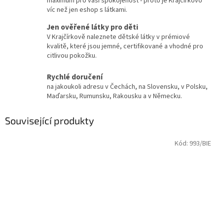
maximum pro vaši spokojenost - proto je Krajčírkovo
víc než jen eshop s látkami.
Jen ověřené látky pro děti
V Krajčírkově naleznete dětské látky v prémiové
kvalitě, které jsou jemné, certifikované a vhodné pro
citlivou pokožku.
Rychlé doručení
na jakoukoli adresu v Čechách, na Slovensku, v Polsku,
Maďarsku, Rumunsku, Rakousku a v Německu.
Související produkty
Kód:
993/BIE