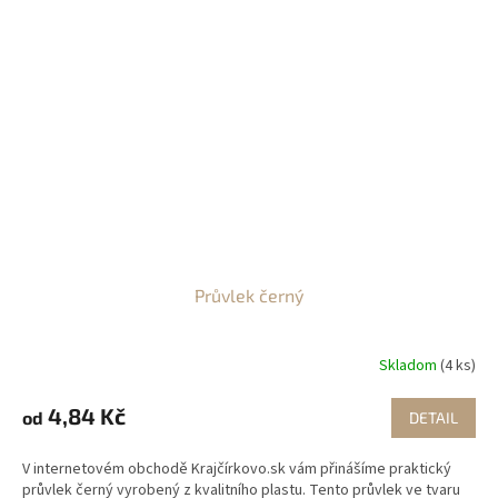
Průvlek černý
Skladom
(4 ks)
4,84 Kč
od
DETAIL
V internetovém obchodě Krajčírkovo.sk vám přinášíme praktický
průvlek černý vyrobený z kvalitního plastu. Tento průvlek ve tvaru