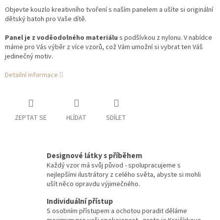
Objevte kouzlo kreativního tvoření s naším panelem a ušíte si originální
dětský batoh pro Vaše dítě.
Panel je z voděodolného materiálu
s podšívkou z nylonu. V nabídce
máme pro Vás výběr z více vzorů, což Vám umožní si vybrat ten Váš
jedinečný motiv.
Detailní informace
ZEPTAT SE
HLÍDAT
SDÍLET
Designové látky s příběhem
Každý vzor má svůj původ - spolupracujeme s
nejlepšími ilustrátory z celého světa, abyste si mohli
ušít něco opravdu výjimečného.
Individuální přístup
S osobním přístupem a ochotou poradit děláme