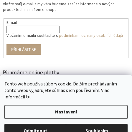
Vložte svůj e-mail a my vám budeme zasílat informace o nových
produktech na našem e-shopu.
E-mail
Vložením e-mailu souhlasíte s
podmínkami ochrany osobních údajů
PŘIHLÁSIT SE
Přijímáme online platby
Tento web používa súbory cookie. Ďalším prechádzaním
tohto webu vyjadrujete súhlas s ich používaním. Viac
informácií
tu
.
Nastavení
Vytvořil Shoptet
Odmítnout
Souhlasím
Copyright 2026
Krajčírkovo
. Všechna práva vyhrazena.