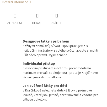
Detailní informace
ZEPTAT SE
HLÍDAT
SDÍLET
Designové látky s příběhem
Každý vzor má svůj původ - spolupracujeme s
nejlepšími ilustrátory z celého světa, abyste si mohli
ušít něco opravdu výjimečného.
Individuální přístup
S osobním přístupem a ochotou poradit děláme
maximum pro vaši spokojenost - proto je Krajčírkovo
víc než jen eshop s látkami.
Jen ověřené látky pro děti
V Krajčírkově naleznete dětské látky v prémiové
kvalitě, které jsou jemné, certifikované a vhodné pro
citlivou pokožku.