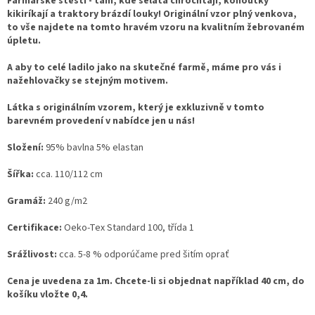
Farmářské štěstí - tam, kde selata chrochtají, kohoutky
kikiríkají a traktory brázdí louky! Originální vzor plný venkova,
to vše najdete na tomto hravém vzoru na kvalitním žebrovaném
úpletu.
A aby to celé ladilo jako na skutečné farmě, máme pro vás i
nažehlovačky se stejným motivem.
Látka s originálním vzorem, který je exkluzivně v tomto
barevném provedení v nabídce jen u nás!
Složení:
95% bavlna 5% elastan
Šířka:
cca. 110/112 cm
Gramáž:
240 g/m2
Certifikace:
Oeko-Tex Standard 100, třída 1
Srážlivost:
cca. 5-8 % odporúčame pred šitím oprať
Cena je uvedena za 1m. Chcete-li si objednat například 40 cm, do
košíku vložte 0,4.