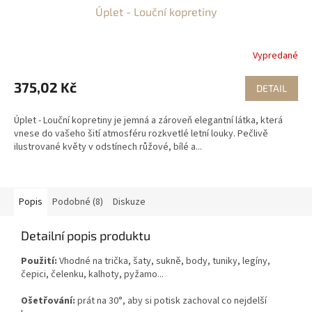
Úplet - Louční kopretiny
Vypredané
375,02 Kč
DETAIL
Úplet - Louční kopretiny je jemná a zároveň elegantní látka, která
vnese do vašeho šití atmosféru rozkvetlé letní louky. Pečlivě
ilustrované květy v odstínech růžové, bílé a...
Popis
Podobné (8)
Diskuze
Detailní popis produktu
Použití:
Vhodné na trička, šaty, sukně, body, tuniky, legíny,
čepici, čelenku, kalhoty, pyžamo...
Ošetřování:
prát na 30°, aby si potisk zachoval co nejdelší