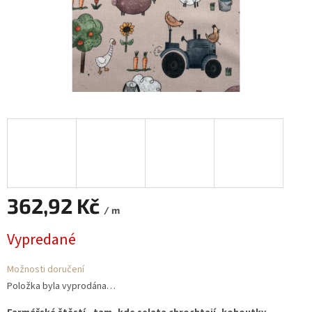
362,92 Kč
/ m
Měrná
Vypredané
cena:
Možnosti doručení
Položka byla vyprodána…