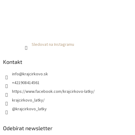
Sledovat na Instagramu
Kontakt
info
@
krajcirkovo.sk
+421908414561
https://www.facebook.com/krajcirkovo-latky/
krajcirkovo_latky/
@krajcirkovo_latky
Odebírat newsletter