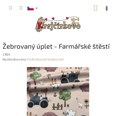
Přejít
NÁKUP
na
obsah
KOŠÍK
Žebrovaný úplet - Farmářské štěstí
1984
Průměrné
Neohodnoceno
Podrobnosti hodnocení
hodnocení
produktu
je
0,0
z
5
hvězdiček.