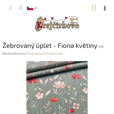
Přejít
NÁKUP
na
obsah
KOŠÍK
Žebrovaný úplet - Fiona květiny
398
Průměrné
Neohodnoceno
Podrobnosti hodnocení
hodnocení
produktu
je
0,0
z
5
hvězdiček.