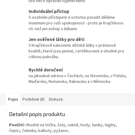
ušít něco opravdu výjimečného.
Individuální přístup
S osobním přístupem a ochotou poradit děláme
maximum pro vaši spokojenost - proto je Krajčírkovo
víc než jen eshop s látkami.
Jen ověřené látky pro děti
V Krajčírkově naleznete dětské látky v prémiové
kvalitě, které jsou jemné, certifikované a vhodné pro
citlivou pokožku.
Rychlé doručení
na jakoukoli adresu v Čechách, na Slovensku, v Polsku,
Maďarsku, Rumunsku, Rakousku a v Německu.
Popis
Podobné (8)
Diskuze
Detailní popis produktu
Použití:
Vhodné na trička, šaty, sukně, body, tuniky, legíny,
čepici, čelenku, kalhoty, pyžamo...