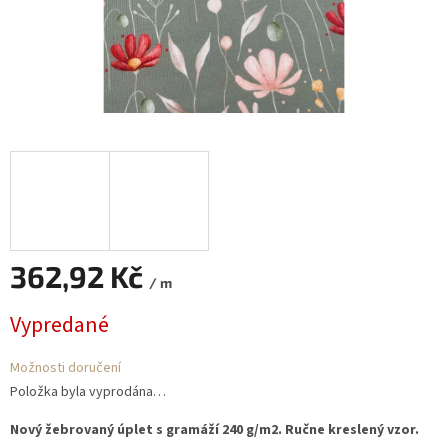
362,92 Kč
/ m
Měrná
Vypredané
cena:
Možnosti doručení
Položka byla vyprodána…
Nový žebrovaný úplet s gramáží 240 g/m2. Ručne kreslený vzor.