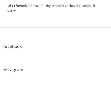
Ošetřování:
prát na 30°, aby si potisk zachoval co nejdelší
barvy
Z
á
p
a
Facebook
t
í
Instagram