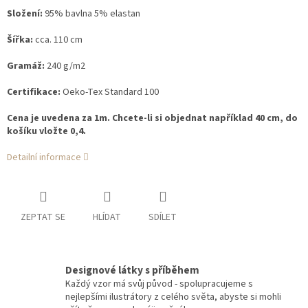
Složení:
95% bavlna 5% elastan
Šířka:
cca. 110 cm
Gramáž:
240 g/m2
Certifikace:
Oeko-Tex Standard 100
Cena je uvedena za 1m. Chcete-li si objednat například 40 cm, do
košíku vložte 0,4.
Detailní informace
ZEPTAT SE
HLÍDAT
SDÍLET
Designové látky s příběhem
Každý vzor má svůj původ - spolupracujeme s
nejlepšími ilustrátory z celého světa, abyste si mohli