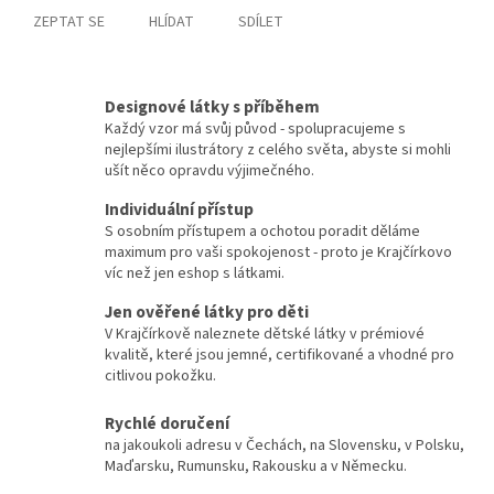
ZEPTAT SE
HLÍDAT
SDÍLET
Designové látky s příběhem
Každý vzor má svůj původ - spolupracujeme s
nejlepšími ilustrátory z celého světa, abyste si mohli
ušít něco opravdu výjimečného.
Individuální přístup
S osobním přístupem a ochotou poradit děláme
maximum pro vaši spokojenost - proto je Krajčírkovo
víc než jen eshop s látkami.
Jen ověřené látky pro děti
V Krajčírkově naleznete dětské látky v prémiové
kvalitě, které jsou jemné, certifikované a vhodné pro
citlivou pokožku.
Rychlé doručení
na jakoukoli adresu v Čechách, na Slovensku, v Polsku,
Maďarsku, Rumunsku, Rakousku a v Německu.