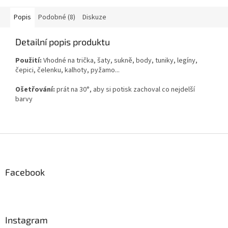
Popis
Podobné (8)
Diskuze
Detailní popis produktu
Použití:
Vhodné na trička, šaty, sukně, body, tuniky, legíny,
čepici, čelenku, kalhoty, pyžamo...
Ošetřování:
prát na 30°, aby si potisk zachoval co nejdelší
barvy
Z
á
p
a
Facebook
t
í
Instagram