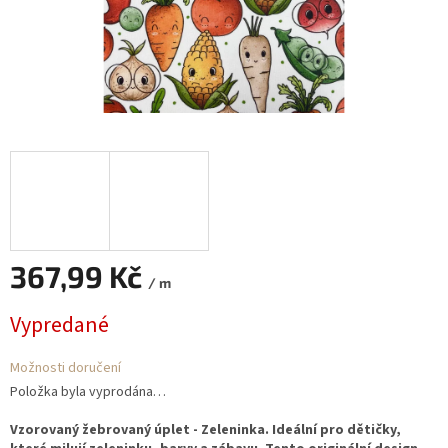
367,99 Kč
/ m
Měrná
Vypredané
cena:
Možnosti doručení
Položka byla vyprodána…
Vzorovaný žebrovaný úplet - Zeleninka. Ideální pro dětičky,