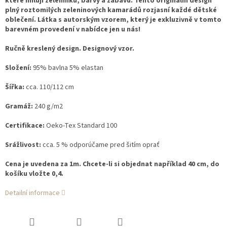
které milují zeleninku, barvy a zábavu. Tento originální design
plný roztomilých zeleninových kamarádů rozjasní každé dětské
oblečení. Látka s autorským vzorem, který je exkluzivně v tomto
barevném provedení v nabídce jen u nás!
Ručně kreslený design. Designový vzor.
Složení:
95% bavlna 5% elastan
Šířka:
cca. 110/112 cm
Gramáž:
240 g/m2
Certifikace:
Oeko-Tex Standard 100
Srážlivost:
cca. 5 % odporúčame pred šitím oprať
Cena je uvedena za 1m. Chcete-li si objednat například 40 cm, do
košíku vložte 0,4.
Detailní informace