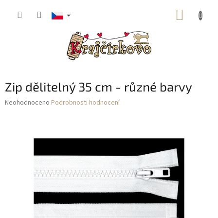
Přejít
NÁKUP
na
obsah
KOŠÍK
Zip dělitelný 35 cm - různé barvy
Průměrné
Neohodnoceno
Podrobnosti hodnocení
hodnocení
produktu
je
0,0
z
5
hvězdiček.