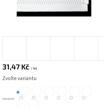
31,47 Kč
/ ks
Měrná
Zvolte variantu
cena:
Varianta