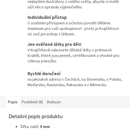
nejlepšími ilustrátory z celého světa, abyste si mohli
ušít něco opravdu výjimečného.
Individuální přístup
S osobním přístupem a ochotou poradit děláme
maximum pro vaši spokojenost - proto je Krajčírkovo
víc než jen eshop s látkami.
Jen ověřené látky pro děti
V Krajčírkově naleznete dětské látky v prémiové
kvalitě, které jsou jemné, certifikované a vhodné pro
citlivou pokožku.
Rychlé doručení
na jakoukoli adresu v Čechách, na Slovensku, v Polsku,
Maďarsku, Rumunsku, Rakousku a v Německu.
Popis
Podobné (8)
Diskuze
Detailní popis produktu
Šířka zubů:
5 mm