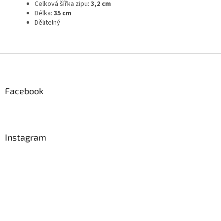
Celková šířka zipu:
3,2 cm
Délka:
35 cm
Dělitelný
Z
á
p
a
Facebook
t
í
Instagram