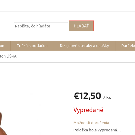
HĽADAŤ
ion
Tričká s potlačou
Dizajnové uteráky a osušky
Darček
toh LÍŠKA
€12,50
/ ks
Jednotková
Vypredané
cena:
Možnosti doručenia
Položka bola vypredaná…