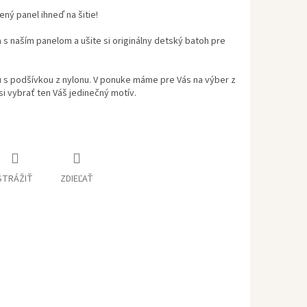
vený panel ihneď na šitie!
 s naším panelom a ušite si originálny detský batoh pre
u s podšívkou z nylonu. V ponuke máme pre Vás na výber z
i vybrať ten Váš jedinečný motív.
STRÁŽIŤ
ZDIEĽAŤ