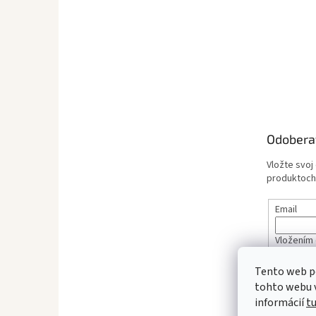
Odobera
Vložte svoj
produktoch
Email
Vložením 
údajov
Tento web p
tohto webu v
PRIHL
informácií
t