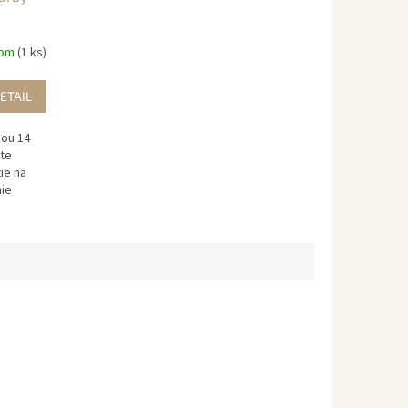
dom
(1 ks)
ETAIL
kou 14
ete
tie na
nie