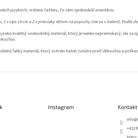
tich jazykoch, vrátane češtiny, čo vám zjednoduší orientáciu.
, 1 x zips 14 cm a 2 x prievlaky 40mm na popruhy (nie sú v balení). Podľa do
ysoko kvalitný vodeodolný materiál, ktorý je nielen nepremokavý, ale sa aj 
hkosťou.
 odolný ľahký materiál, ktorý ochráni batoh zvnútra pred vlhkosťou a pošk
k
Instagram
Kontakt
info
@
+4219
https