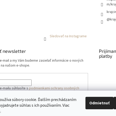
m/kra
krajci
@kraj
Sledovať na Instagrame
ť newsletter
Prijíma
platby
 e-mail a my Vám budeme zasielať informácie o nových
 na našom e-shope.
e-mailu súhlasíte s
podmienkami ochrany osobných
oužíva súbory cookie. Ďalším prechádzaním
Odmietnuť
yjadrujete súhlas s ich používaním. Viac
ÁSIŤ SA
u
.