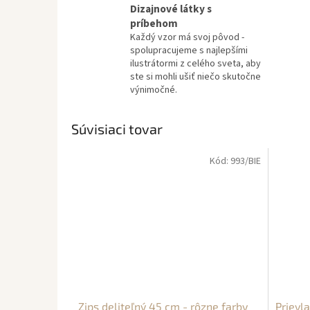
Dizajnové látky s
príbehom
Každý vzor má svoj pôvod -
spolupracujeme s najlepšími
ilustrátormi z celého sveta, aby
ste si mohli ušiť niečo skutočne
výnimočné.
Súvisiaci tovar
Kód:
993/BIE
Zips deliteľný 45 cm - rôzne farby
Prievla