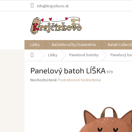
Prejsť
info@krajcirkovo.sk
na
obsah
Látky
Nažehlovačky/Galantéria
Natali Collect
Domov
Látky
Panelové batohy
Panelový ba
Panelový batoh LÍŠKA
979
Priemerné
Neohodnotené
Podrobnosti hodnotenia
hodnotenie
produktu
je
0,0
z
5
hviezdičiek.