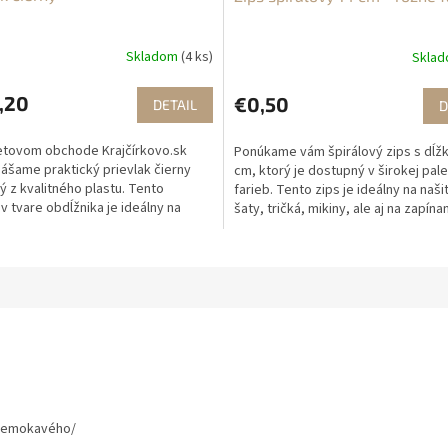
Skladom
(4 ks)
Skla
,20
€0,50
DETAIL
D
netovom obchode Krajčírkovo.sk
Ponúkame vám špirálový zips s dĺž
ášame praktický prievlak čierny
cm, ktorý je dostupný v širokej pal
 z kvalitného plastu. Tento
farieb. Tento zips je ideálny na naši
 v tvare obdĺžnika je ideálny na
šaty, tričká, mikiny, ale aj na zapína
nie dĺžky...
tašiek,...
premokavého/