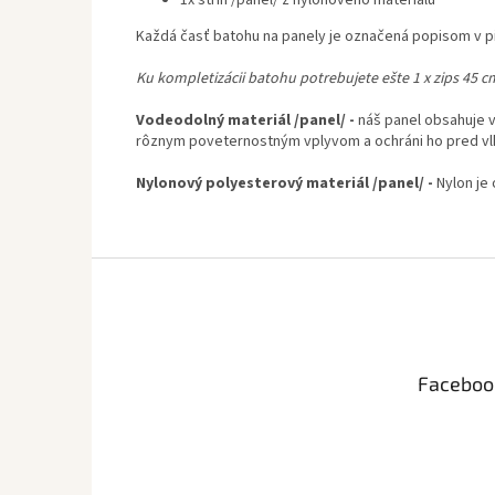
Každá časť batohu na panely je označená popisom v pia
Ku kompletizácii batohu potrebujete ešte 1 x zips 45 cm
Vodeodolný materiál /panel/ -
náš panel obsahuje v
rôznym poveternostným vplyvom a ochráni ho pred vl
Nylonový polyesterový materiál /panel/ -
Nylon je
Z
á
p
ä
t
Faceboo
i
e