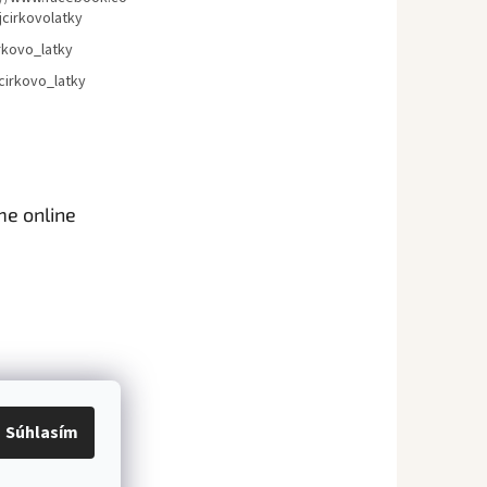
jcirkovolatky
rkovo_latky
cirkovo_latky
me online
Súhlasím