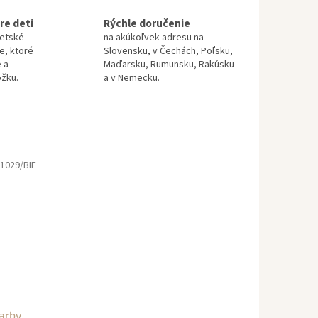
re deti
Rýchle doručenie
detské
na akúkoľvek adresu na
te, ktoré
Slovensku, v Čechách, Poľsku,
 a
Maďarsku, Rumunsku, Rakúsku
ožku.
a v Nemecku.
1029/BIE
farby