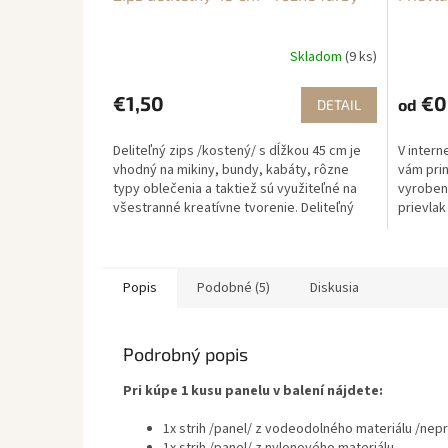
Skladom
(9 ks)
€1,50
€0
od
DETAIL
Deliteľný zips /kostený/ s dĺžkou 45 cm je
V inter
vhodný na mikiny, bundy, kabáty, rôzne
vám prin
typy oblečenia a taktiež sú využiteľné na
vyrobený
všestranné kreatívne tvorenie. Deliteľný
prievlak
zips...
regulova
Popis
Podobné (5)
Diskusia
Podrobný popis
Pri kúpe 1 kusu panelu v balení nájdete:
1x strih /panel/ z vodeodolného materiálu /ne
1x strih /panel/ z nylonového materiálu