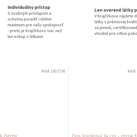
Individuálny prístup
Len overené látky p
S osobným prístupom a
V Krajčírkove nájdete 
ochotou poradiť robíme
látky v prémiovej kvali
maximum pre vašu spokojnosť
sú jemné, certifikované
- preto je Krajčírkovo viac než
vhodné pre citlivú pok
len eshop s látkami.
Kód:
1017/30
Kód:
k čierny
Zips špirálový 14 cm - rôzne 