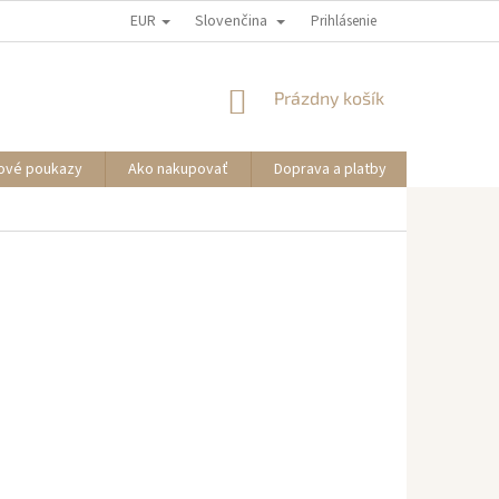
EUR
Slovenčina
Prihlásenie
NÁKUPNÝ
Prázdny košík
KOŠÍK
ové poukazy
Ako nakupovať
Doprava a platby
Informáci