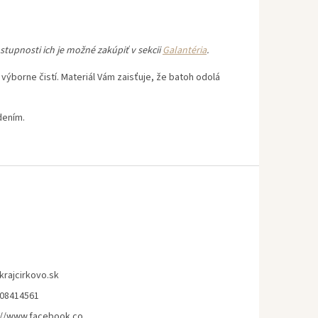
stupnosti ich je možné zakúpiť v sekcii
Galantéria
.
výborne čistí. Materiál Vám zaisťuje, že batoh odolá
odením.
krajcirkovo.sk
08414561
://www.facebook.co