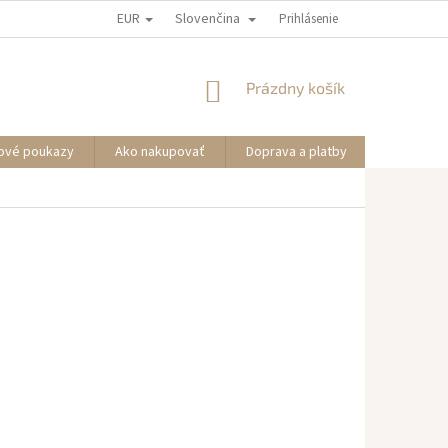
EUR
Slovenčina
Prihlásenie
NÁKUPNÝ
Prázdny košík
KOŠÍK
ové poukazy
Ako nakupovať
Doprava a platby
Informáci