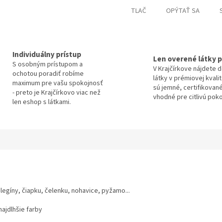
TLAČ
OPÝTAŤ SA
Individuálny prístup
Len overené látky p
S osobným prístupom a
V Krajčírkove nájdete 
ochotou poradiť robíme
látky v prémiovej kvali
maximum pre vašu spokojnosť
sú jemné, certifikované
- preto je Krajčírkovo viac než
vhodné pre citlivú pok
len eshop s látkami.
 legíny, čiapku, čelenku, nohavice, pyžamo...
najdlhšie farby