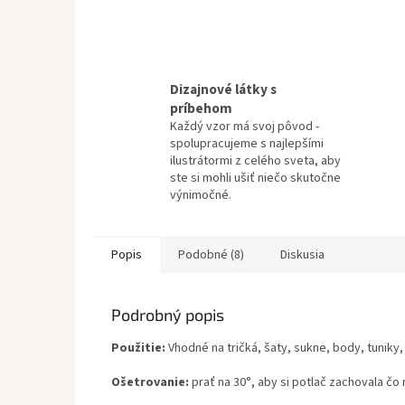
Dizajnové látky s
príbehom
Každý vzor má svoj pôvod -
spolupracujeme s najlepšími
ilustrátormi z celého sveta, aby
ste si mohli ušiť niečo skutočne
výnimočné.
Popis
Podobné (8)
Diskusia
Podrobný popis
Použitie:
Vhodné na tričká, šaty, sukne, body, tuniky,
Ošetrovanie:
prať na 30°, aby si potlač zachovala čo 