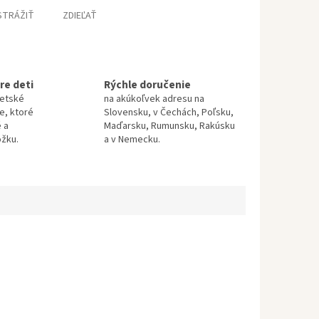
STRÁŽIŤ
ZDIEĽAŤ
re deti
Rýchle doručenie
detské
na akúkoľvek adresu na
te, ktoré
Slovensku, v Čechách, Poľsku,
 a
Maďarsku, Rumunsku, Rakúsku
ožku.
a v Nemecku.