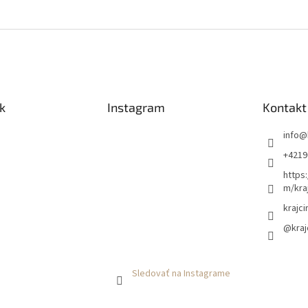
k
Instagram
Kontakt
info
@
+4219
https
m/kra
krajci
@kraj
Sledovať na Instagrame