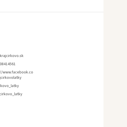
krajcirkovo.sk
08414561
://www.facebook.co
jcirkovolatky
rkovo_latky
cirkovo_latky