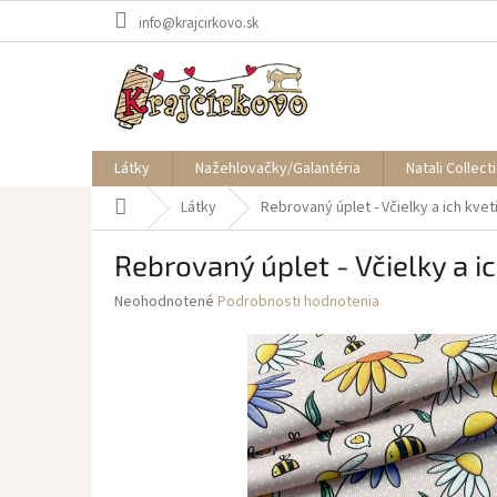
Prejsť
info@krajcirkovo.sk
na
obsah
Látky
Nažehlovačky/Galantéria
Natali Collect
Domov
Látky
Rebrovaný úplet - Včielky a ich kve
Rebrovaný úplet - Včielky a i
Priemerné
Neohodnotené
Podrobnosti hodnotenia
hodnotenie
produktu
je
0,0
z
5
hviezdičiek.