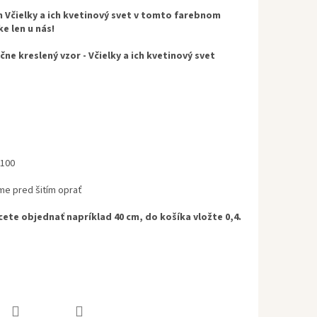
 Včielky a ich kvetinový svet v tomto farebnom
ke len u nás!
ne kreslený vzor - Včielky a ich kvetinový svet
 100
e pred šitím oprať
cete objednať napríklad 40 cm, do košíka vložte 0,4.