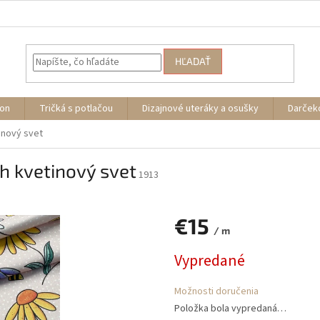
HĽADAŤ
ion
Tričká s potlačou
Dizajnové uteráky a osušky
Darček
tinový svet
ch kvetinový svet
1913
€15
/ m
Jednotková
Vypredané
cena:
Možnosti doručenia
Položka bola vypredaná…