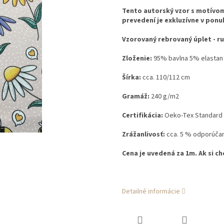
Tento autorský vzor s motívom
prevedení je exkluzívne v ponu
Vzorovaný rebrovaný úplet - ruč
Zloženie:
95% bavlna 5% elastan
Šírka:
cca. 110/112 cm
Gramáž:
240 g/m2
Certifikácia:
Oeko-Tex Standard
Zrážanlivosť:
cca. 5 % odporúčam
Cena je uvedená za 1m. Ak si ch
Detailné informácie