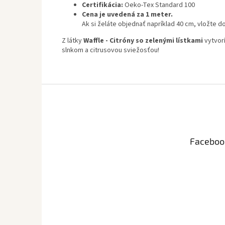
Certifikácia:
Oeko-Tex Standard 100
Cena je uvedená za 1 meter.
Ak si želáte objednať napríklad 40 cm, vložte 
Z látky
Waffle - Citróny so zelenými lístkami
vytvorí
slnkom a citrusovou sviežosťou!
Z
á
p
ä
t
Faceboo
i
e