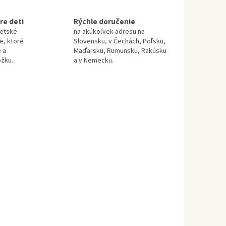
re deti
Rýchle doručenie
detské
na akúkoľvek adresu na
te, ktoré
Slovensku, v Čechách, Poľsku,
 a
Maďarsku, Rumunsku, Rakúsku
ožku.
a v Nemecku.