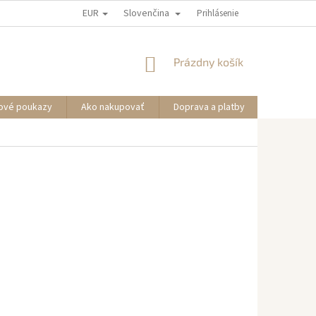
EUR
Slovenčina
Prihlásenie
NÁKUPNÝ
Prázdny košík
KOŠÍK
ové poukazy
Ako nakupovať
Doprava a platby
Informáci