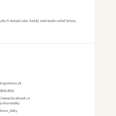
chyňu či detskú izbu. Každý steh bude voňať letom,
krajcirkovo.sk
08414561
://www.facebook.co
jcirkovolatky
rkovo_latky