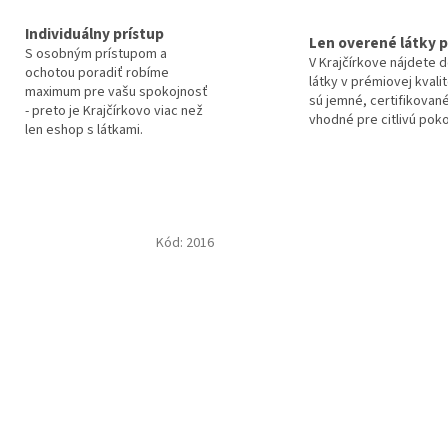
Individuálny prístup
Len overené látky p
S osobným prístupom a
V Krajčírkove nájdete 
ochotou poradiť robíme
látky v prémiovej kvali
maximum pre vašu spokojnosť
sú jemné, certifikované
- preto je Krajčírkovo viac než
vhodné pre citlivú pok
len eshop s látkami.
Kód:
2016