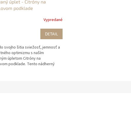
aný úplet - Citróny na
lovom podklade
Vypredané
DETAIL
o svojho šitia sviežosť, jemnosť a
etného optimizmu s naším
ným úpletom Citróny na
vom podklade. Tento nádherný
ikol ako exkluzívny...