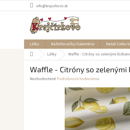
Prejsť
info@krajcirkovo.sk
na
obsah
Látky
Nažehlovačky/Galantéria
Natali Collect
Domov
Látky
Waffle - Citróny so zelenými lístkam
Waffle - Citróny so zelenými 
Priemerné
Neohodnotené
Podrobnosti hodnotenia
hodnotenie
produktu
je
0,0
z
5
hviezdičiek.