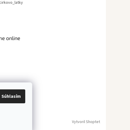
cirkovo_latky
me online
Súhlasím
Vytvoril Shoptet