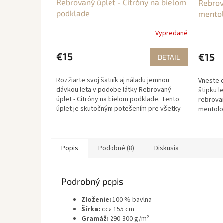
Rebrovaný úplet - Citróny na bielom
Rebrov
podklade
mento
Vypredané
€15
€15
DETAIL
Rozžiarte svoj šatník aj náladu jemnou
Vneste d
dávkou leta v podobe látky Rebrovaný
štipku l
úplet - Citróny na bielom podklade. Tento
rebrova
úplet je skutočným potešením pre všetky
mentolo
tvorivé duše, ktoré...
vzor vzn
Popis
Podobné (8)
Diskusia
Podrobný popis
Zloženie:
100 % bavlna
Šírka:
cca 155 cm
Gramáž:
290-300 g/m²