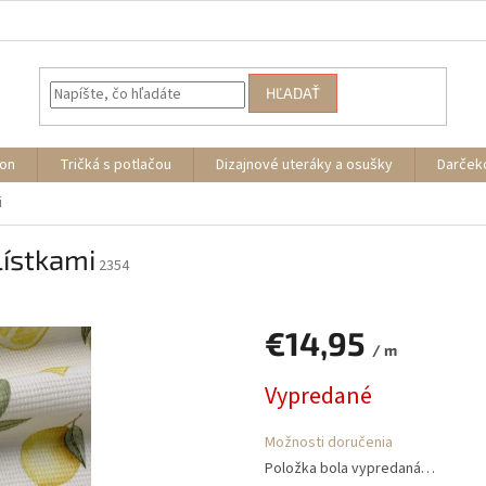
HĽADAŤ
ion
Tričká s potlačou
Dizajnové uteráky a osušky
Darček
i
lístkami
2354
€14,95
/ m
Jednotková
Vypredané
cena:
Možnosti doručenia
Položka bola vypredaná…