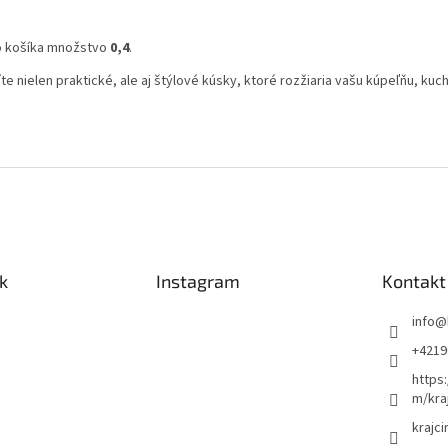
do košíka množstvo
0,4
.
te nielen praktické, ale aj štýlové kúsky, ktoré rozžiaria vašu kúpeľňu, ku
k
Instagram
Kontakt
info
@
+4219
https
m/kra
krajci