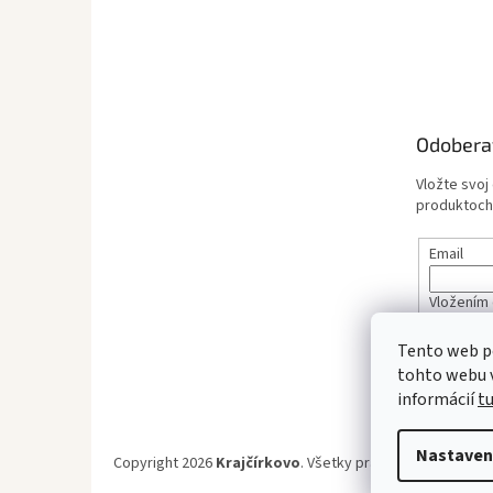
Odobera
Vložte svoj
produktoch
Email
Vložením 
údajov
Tento web p
tohto webu v
PRIHL
informácií
t
Nastaven
Copyright 2026
Krajčírkovo
. Všetky práva vyhradené.