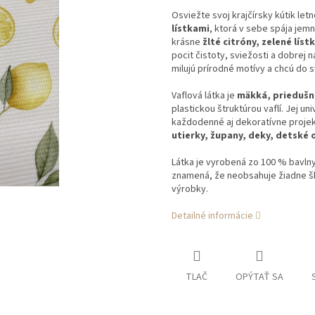
Osviežte svoj krajčírsky kútik le
lístkami
, ktorá v sebe spája jem
krásne
žlté citróny, zelené lís
pocit čistoty, sviežosti a dobrej 
milujú prírodné motívy a chcú do 
Vaflová látka je
mäkká, priedušn
plastickou štruktúrou vaflí. Jej un
každodenné aj dekoratívne projek
utierky, župany, deky, detské
Látka je vyrobená zo 100 % bavlny
znamená, že neobsahuje žiadne ško
výrobky.
Detailné informácie
TLAČ
OPÝTAŤ SA