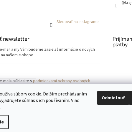
@kraj
Sledovať na Instagrame
ť newsletter
Prijíma
platby
 e-mail a my Vám budeme zasielať informácie o nových
 na našom e-shope.
e-mailu súhlasíte s
podmienkami ochrany osobných
oužíva súbory cookie. Ďalším prechádzaním
Odmietnuť
yjadrujete súhlas s ich používaním. Viac
ÁSIŤ SA
u
.
ie