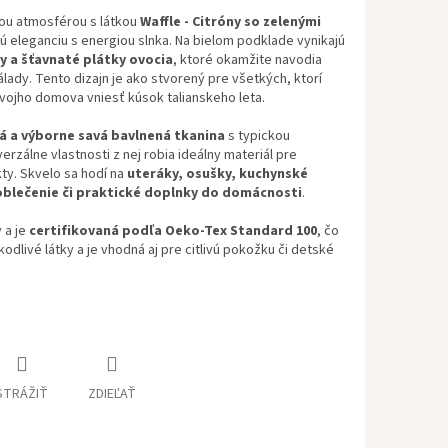
tnou atmosférou s látkou
Waffle - Citróny so zelenými
nú eleganciu s energiou slnka. Na bielom podklade vynikajú
tky a šťavnaté plátky ovocia
, ktoré okamžite navodia
nálady. Tento dizajn je ako stvorený pre všetkých, ktorí
svojho domova vniesť kúsok talianskeho leta.
á a výborne savá bavlnená tkanina
s typickou
iverzálne vlastnosti z nej robia ideálny materiál pre
ty. Skvelo sa hodí na
uteráky, osušky, kuchynské
 oblečenie či praktické doplnky do domácnosti
.
 a je
certifikovaná podľa Oeko-Tex Standard 100
, čo
dlivé látky a je vhodná aj pre citlivú pokožku či detské
STRÁŽIŤ
ZDIEĽAŤ