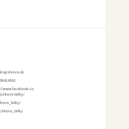
krajcirkovo.sk
08414561
://www.facebook.co
cirkovo-latky/
rkovo_latky/
cirkovo_latky