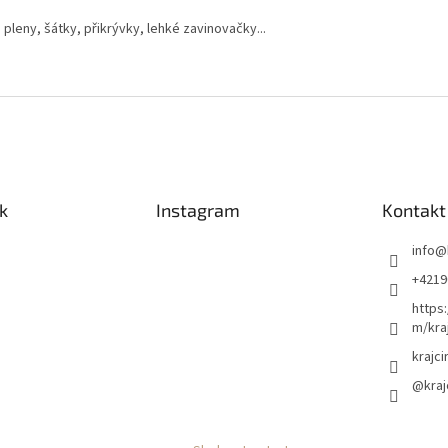
 pleny, šátky, přikrývky, lehké zavinovačky...
k
Instagram
Kontakt
info
@
+4219
https
m/kraj
krajci
@kraj