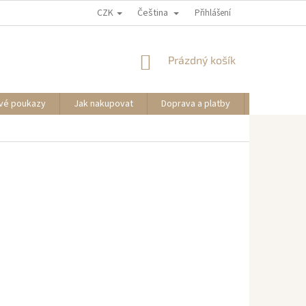
CZK
Čeština
Přihlášení
NÁKUPNÍ
Prázdný košík
KOŠÍK
vé poukazy
Jak nakupovat
Doprava a platby
Informace