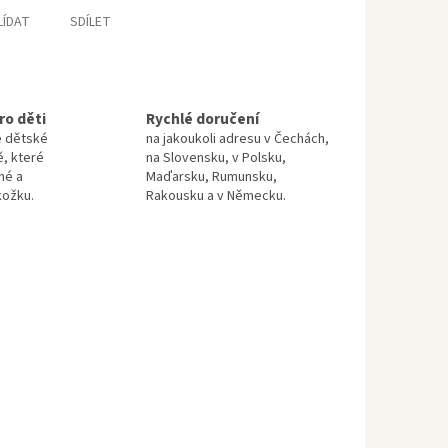
LÍDAT
SDÍLET
ro děti
Rychlé doručení
e dětské
na jakoukoli adresu v Čechách,
ě, které
na Slovensku, v Polsku,
né a
Maďarsku, Rumunsku,
kožku.
Rakousku a v Německu.