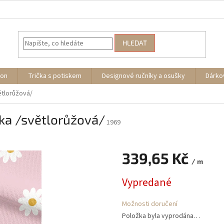
HLEDAT
ion
Trička s potiskem
Designové ručníky a osušky
Dárko
ětlorůžová/
ska /světlorůžová/
1969
339,65 Kč
/ m
Měrná
Vypredané
cena:
Možnosti doručení
Položka byla vyprodána…