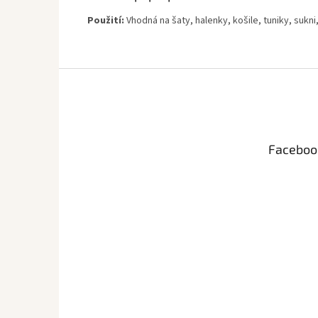
Použití:
Vhodná na šaty, halenky, košile, tuniky, sukni,
Z
á
p
a
t
Faceboo
í