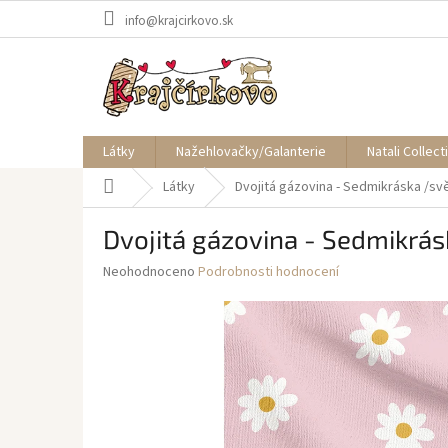
Přejít
info@krajcirkovo.sk
na
obsah
Látky
Nažehlovačky/Galanterie
Natali Collect
Domů
Látky
Dvojitá gázovina - Sedmikráska /sv
Dvojitá gázovina - Sedmikrá
Průměrné
Neohodnoceno
Podrobnosti hodnocení
hodnocení
produktu
je
0,0
z
5
hvězdiček.