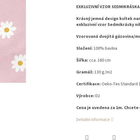
EXKLUZIVNÍ VZOR SEDMIKRÁSKA
Krásný jemná design kvítek na
exkluzivní vzor Sedmikrásky nik
Vzorovaná dvojitá gázovina/mu
Složení:
100% bavlna
Šířka:
cca. 160 cm
Gramáž:
130 g/m2
Certifikace:
Oeko-Tex Standard 10
Výrobce:
EU
Cena je uvedena za 1m. Chcete-l
Detailní informace