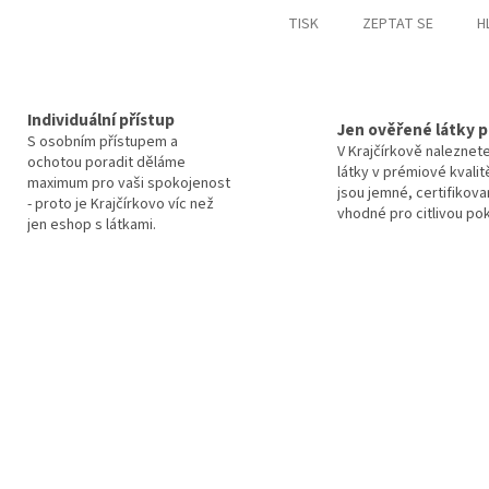
TISK
ZEPTAT SE
H
Individuální přístup
Jen ověřené látky p
S osobním přístupem a
V Krajčírkově naleznet
ochotou poradit děláme
látky v prémiové kvalit
maximum pro vaši spokojenost
jsou jemné, certifikova
- proto je Krajčírkovo víc než
vhodné pro citlivou po
jen eshop s látkami.