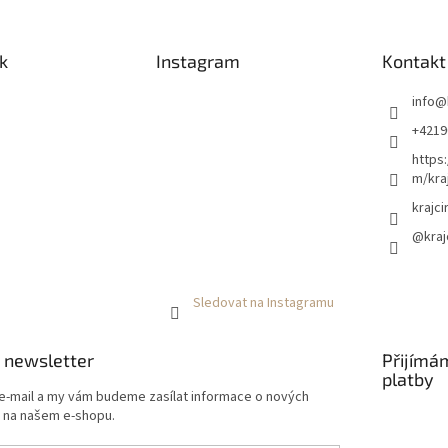
k
Instagram
Kontakt
info
@
+4219
https
m/kraj
krajci
@kraj
Sledovat na Instagramu
 newsletter
Přijímá
platby
 e-mail a my vám budeme zasílat informace o nových
 na našem e-shopu.