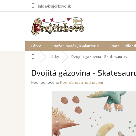
Přejít
info@krajcirkovo.sk
na
obsah
Látky
Nažehlovačky/Galanterie
Natali Collect
Domů
Látky
Dvojitá gázovina - Skatesaurus
Dvojitá gázovina - Skatesaur
Průměrné
Neohodnoceno
Podrobnosti hodnocení
hodnocení
produktu
je
0,0
z
5
hvězdiček.