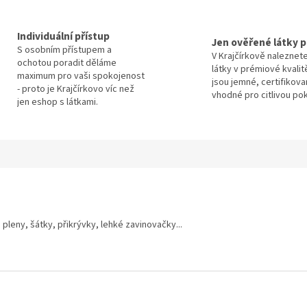
Individuální přístup
Jen ověřené látky p
S osobním přístupem a
V Krajčírkově naleznet
ochotou poradit děláme
látky v prémiové kvalit
maximum pro vaši spokojenost
jsou jemné, certifikova
- proto je Krajčírkovo víc než
vhodné pro citlivou po
jen eshop s látkami.
 pleny, šátky, přikrývky, lehké zavinovačky...