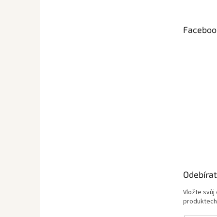
p
a
t
Faceboo
í
Odebírat
Vložte svůj
produktech