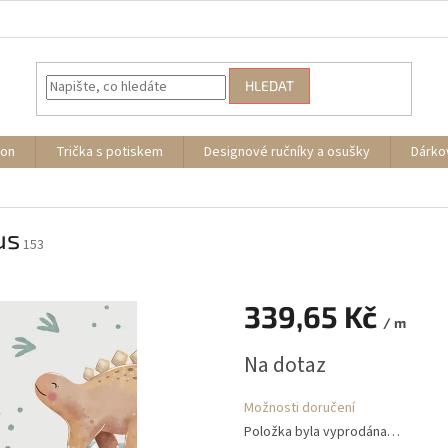
HLEDAT
ion
Trička s potiskem
Designové ručníky a osušky
Dárko
us
153
339,65 Kč
/ m
Měrná
Na dotaz
cena:
Možnosti doručení
Položka byla vyprodána…