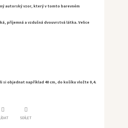
ný autorský vzor, ​​který v tomto barevném
hká, příjemná a vzdušná dvouvrstvá látka. Velice
i si objednat například 40 cm, do košíku vložte 0,4.
LÍDAT
SDÍLET