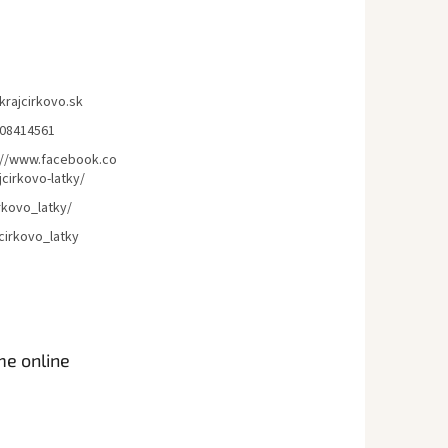
krajcirkovo.sk
08414561
://www.facebook.co
cirkovo-latky/
rkovo_latky/
cirkovo_latky
me online