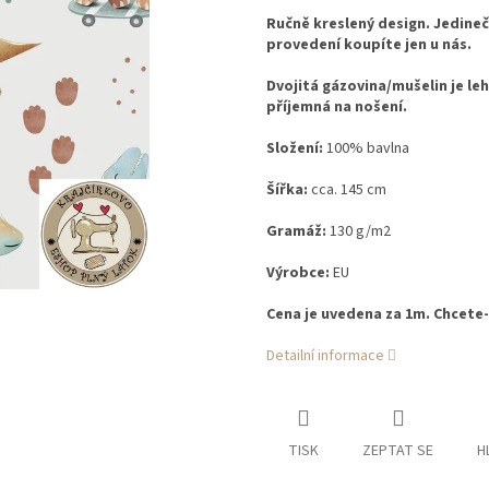
Ručně kreslený design. Jedineč
provedení koupíte jen u nás.
Dvojitá gázovina/mušelin je le
příjemná na nošení.
Složení:
100% bavlna
Šířka:
cca. 145 cm
Gramáž:
130 g/m2
Výrobce:
EU
Cena je uvedena za 1m. Chcete-l
Detailní informace
TISK
ZEPTAT SE
H