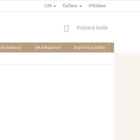
CZK
Čeština
Přihlášení
NÁKUPNÍ
Prázdný košík
KOŠÍK
vé poukazy
Jak nakupovat
Doprava a platby
Informace