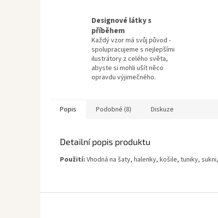
Designové látky s
příběhem
Každý vzor má svůj původ -
spolupracujeme s nejlepšími
ilustrátory z celého světa,
abyste si mohli ušít něco
opravdu výjimečného.
Popis
Podobné (8)
Diskuze
Detailní popis produktu
Použití:
Vhodná na šaty, halenky, košile, tuniky, sukni,
Z
á