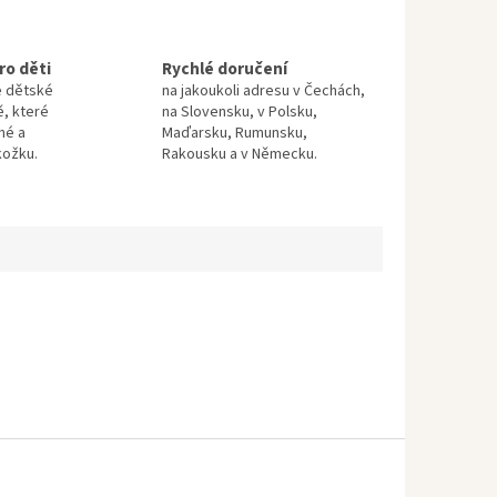
ro děti
Rychlé doručení
e dětské
na jakoukoli adresu v Čechách,
ě, které
na Slovensku, v Polsku,
né a
Maďarsku, Rumunsku,
kožku.
Rakousku a v Německu.