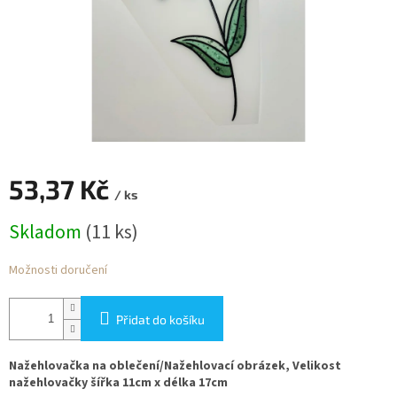
53,37 Kč
/ ks
Měrná
Skladom
(11 ks)
cena:
Možnosti doručení
Přidat do košíku
Nažehlovačka na oblečení/Nažehlovací obrázek, Velikost
nažehlovačky šířka 11cm x délka 17cm