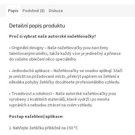
Popis
Podobné (8)
Diskuze
Detailní popis produktu
Proč si vybrat naše autorské nažehlovačky?
• Originální designy – Naše nažehlovačky jsou navrženy
talentovanými umělci, takže každý vzor je jedinečný a přinese
do vašeho oblečení něco speciálního.
• Jednoduchá aplikace – Nažehlovačky se snadno aplikují. Stačí
je umístit na požadované místo, překrýt papírem na žehlení a
několika pohyby žehličky dosáhnete profesionálního vzhledu.
• Trvanlivost a odolnost – Naše autorské nažehlovačky jsou
vyrobeny z kvalitních materiálů, které vydrží i po mnoha
vypráních a nebudou ztrácet na svém vzhledu.
Postup nažehlení/aplikace:
1. Nahřejte žehličku přibližně na 150 °C