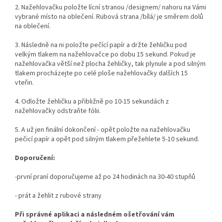
2. Nažehlovačku položte lícní stranou /designem/ nahoru na Vámi
vybrané místo na oblečení. Rubová strana /bílá/ je směrem dolů
na oblečení.
3. Následně na ni položte pečící papír a držte žehličku pod
velkým tlakem na nažehlovačce po dobu 15 sekund. Pokud je
nažehlovačka větší než plocha žehličky, tak plynule a pod silným
tlakem procházejte po celé ploše nažehlovačky dalších 15
vteřin.
4. Odložte žehličku a přibližně po 10-15 sekundách z
nažehlovačky odstraňte fólii.
5. A už jen finální dokončení - opět položte na nažehlovačku
pečicí papír a opět pod silným tlakem přežehlete 5-10 sekund.
Doporučení:
-první praní doporučujeme až po 24 hodinách na 30-40 stupňů
- prát a žehlit z rubové strany
Při správné aplikaci a následném ošetřování vám