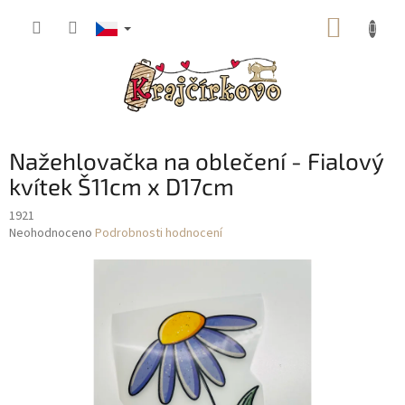
Přejít
NÁKUP
na
obsah
KOŠÍK
Nažehlovačka na oblečení - Fialový
kvítek Š11cm x D17cm
1921
Průměrné
Neohodnoceno
Podrobnosti hodnocení
hodnocení
produktu
je
0,0
z
5
hvězdiček.