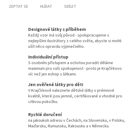
ZEPTAT SE
HLÍDAT
SDÍLET
Designové látky s příběhem
Každý vzor má svůj původ - spolupracujeme s
nejlepšími ilustrátory z celého světa, abyste si mohli
ušít něco opravdu výjimečného.
Individuální přístup
S osobním přístupem a ochotou poradit děláme
maximum pro vaši spokojenost - proto je Krajčírkovo
víc než jen eshop s látkami.
Jen ověřené látky pro děti
V Krajčírkově naleznete dětské látky v prémiové
kvalitě, které jsou jemné, certifikované a vhodné pro
citlivou pokožku.
Rychlé doručení
na jakoukoli adresu v Čechách, na Slovensku, v Polsku,
Maďarsku, Rumunsku, Rakousku a v Německu.