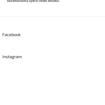
nažehlovačka vydrží velmi dlouho.
Z
á
p
a
Facebook
t
í
Instagram