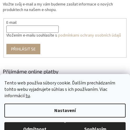
Vložte svůj e-mail a my vám budeme zasílat informace o nových
produktech na našem e-shopu.
E-mail
Vložením e-mailu souhlasíte s
podmínkami ochrany osobních údajů
PŘIHLÁSIT SE
Přijímáme online platby
Tento web používa súbory cookie. Ďalším prechádzaním
tohto webu vyjadrujete súhlas s ich používaním. Viac
informácií
tu
.
Nastavení
Vytvořil Shoptet
Odmítnout
Souhlasím
Copyright 2026
Krajčírkovo
. Všechna práva vyhrazena.