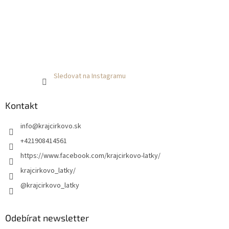
Sledovat na Instagramu
Kontakt
info
@
krajcirkovo.sk
+421908414561
https://www.facebook.com/krajcirkovo-latky/
krajcirkovo_latky/
@krajcirkovo_latky
Odebírat newsletter