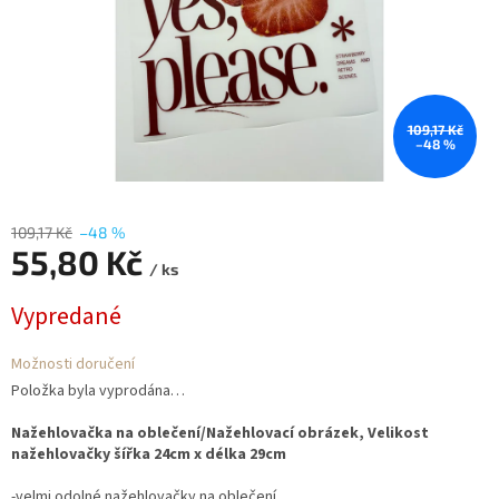
109,17 Kč
–48 %
109,17 Kč
–48 %
55,80 Kč
/ ks
Měrná
Vypredané
cena:
Možnosti doručení
Položka byla vyprodána…
Nažehlovačka na oblečení/Nažehlovací obrázek, Velikost
nažehlovačky šířka 24cm x délka 29cm
-velmi odolné nažehlovačky na oblečení