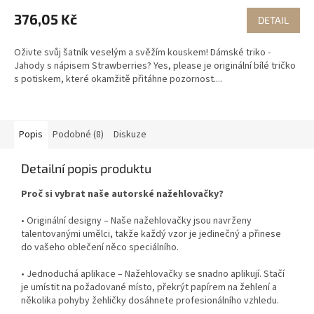
376,05 Kč
DETAIL
Oživte svůj šatník veselým a svěžím kouskem! Dámské triko -
Jahody s nápisem Strawberries? Yes, please je originální bílé tričko
s potiskem, které okamžitě přitáhne pozornost....
Popis
Podobné (8)
Diskuze
Detailní popis produktu
Proč si vybrat naše autorské nažehlovačky?
• Originální designy – Naše nažehlovačky jsou navrženy
talentovanými umělci, takže každý vzor je jedinečný a přinese
do vašeho oblečení něco speciálního.
• Jednoduchá aplikace – Nažehlovačky se snadno aplikují. Stačí
je umístit na požadované místo, překrýt papírem na žehlení a
několika pohyby žehličky dosáhnete profesionálního vzhledu.