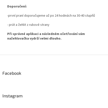
Doporučení:
-první praní doporučujeme až po 24 hodinách na 30-40 stupňů
- prát a žehlit z rubové strany
Při správné aplikaci a následném ošetřování vám
nažehlovačka vydrží velmi dlouho.
Z
á
p
a
Facebook
t
í
Instagram