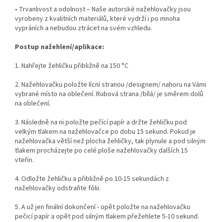
• Trvanlivost a odolnost – Naše autorské nažehlovačky jsou
vyrobeny z kvalitních materiálů, které vydrží i po mnoha
vypráních a nebudou ztrácet na svém vzhledu.
Postup nažehlení/aplikace:
1. Nahřejte žehličku přibližně na 150 °C
2. Nažehlovačku položte lícní stranou /designem/ nahoru na Vámi
vybrané místo na oblečení. Rubová strana /bílá/ je směrem dolů
na oblečení.
3. Následně na ni položte pečící papír a držte žehličku pod
velkým tlakem na nažehlovačce po dobu 15 sekund. Pokud je
nažehlovačka větší než plocha žehličky, tak plynule a pod silným
tlakem procházejte po celé ploše nažehlovačky dalších 15
vteřin.
4. Odložte žehličku a přibližně po 10-15 sekundách z
nažehlovačky odstraňte fólii.
5. A už jen finální dokončení - opět položte na nažehlovačku
pečicí papír a opět pod silným tlakem přežehlete 5-10 sekund.