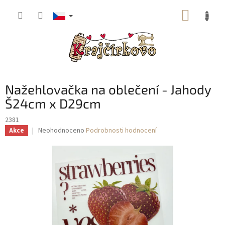
Přejít
NÁKUP
na
obsah
KOŠÍK
Nažehlovačka na oblečení - Jahody
Š24cm x D29cm
2381
Průměrné
Neohodnoceno
Podrobnosti hodnocení
Akce
hodnocení
produktu
je
0,0
z
5
hvězdiček.