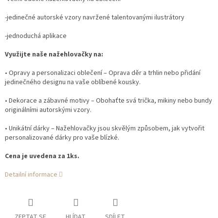
-jedinečné autorské vzory navržené talentovanými ilustrátory
-jednoduchá aplikace
Využijte naše nažehlovačky na:
• Opravy a personalizaci oblečení – Oprava děr a trhlin nebo přidání
jedinečného designu na vaše oblíbené kousky.
• Dekorace a zábavné motivy – Obohaťte svá trička, mikiny nebo bundy
originálními autorskými vzory.
• Unikátní dárky – Nažehlovačky jsou skvělým způsobem, jak vytvořit
personalizované dárky pro vaše blízké.
Cena je uvedena za 1ks.
Detailní informace
ZEPTAT SE
HLÍDAT
SDÍLET