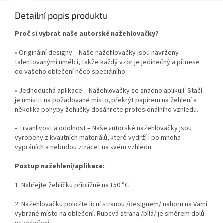
Detailní popis produktu
Proč si vybrat naše autorské nažehlovačky?
• Originální designy – Naše nažehlovačky jsou navrženy
talentovanými umělci, takže každý vzor je jedinečný a přinese
do vašeho oblečení něco speciálního.
• Jednoduchá aplikace – Nažehlovačky se snadno aplikují. Stačí
je umístit na požadované místo, překrýt papírem na žehlení a
několika pohyby žehličky dosáhnete profesionálního vzhledu.
• Trvanlivost a odolnost – Naše autorské nažehlovačky jsou
vyrobeny z kvalitních materiálů, které vydrží i po mnoha
vypráních a nebudou ztrácet na svém vzhledu.
Postup nažehlení/aplikace:
1. Nahřejte žehličku přibližně na 150 °C
2. Nažehlovačku položte lícní stranou /designem/ nahoru na Vámi
vybrané místo na oblečení. Rubová strana /bílá/ je směrem dolů