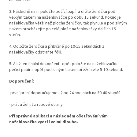
na oblečení.
3. Následně na ni položte pečící papír a držte žehličku pod
velkým tlakem na nažehlovačce po dobu 15 sekund. Pokud je
nažehlovačka větší než plocha žehličky, tak plynule a pod silným
tlakem procházejte po celé ploše nažehlovačky dalších 15
vteřin.
4. Odložte žehličku a přibližně po 10-15 sekundách z
nažehlovačky odstraňte fólii.
5. A už jen finální dokončení - opět položte na nažehlovačku
pečicí papír a opět pod silným tlakem přežehlete 5-10 sekund.
Doporučení:
-první praní doporučujeme až po 24 hodinách na 30-40 stupňů
- prát a žehlit z rubové strany
Při správné aplikaci a následném ošetřování vám
nažehlovačka vydrží velmi dlouho.