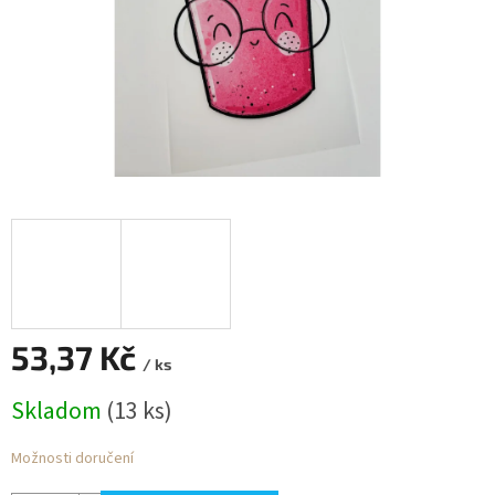
53,37 Kč
/ ks
Měrná
Skladom
(13 ks)
cena:
Možnosti doručení