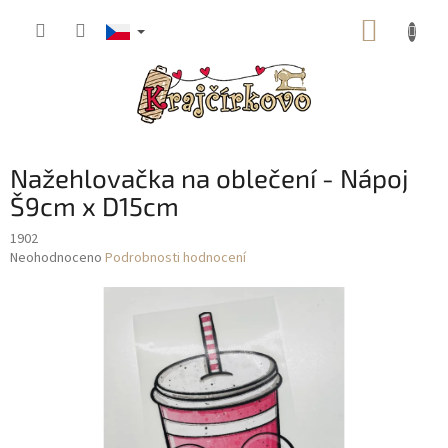
Přejít
NÁKUP
na
obsah
KOŠÍK
Nažehlovačka na oblečení - Nápoj
Š9cm x D15cm
1902
Průměrné
Neohodnoceno
Podrobnosti hodnocení
hodnocení
produktu
je
0,0
z
5
hvězdiček.