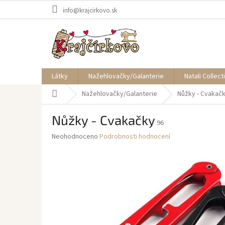
Přejít
info@krajcirkovo.sk
na
obsah
Látky
Nažehlovačky/Galanterie
Natali Collect
Domů
Nažehlovačky/Galanterie
Nůžky - Cvakač
Nůžky - Cvakačky
96
Průměrné
Neohodnoceno
Podrobnosti hodnocení
hodnocení
produktu
je
0,0
z
5
hvězdiček.