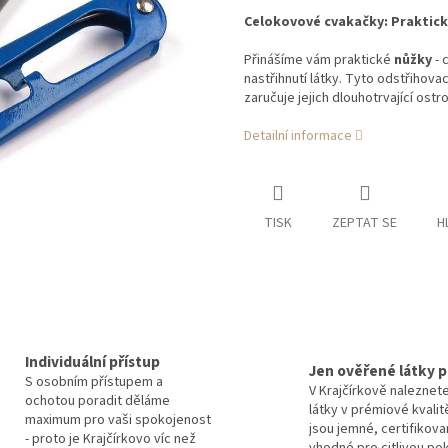
Celokovové cvakačky: Praktick
Přinášíme vám praktické
nůžky
- 
nastřihnutí látky. Tyto odstřihovac
zaručuje jejich dlouhotrvající ostr
Detailní informace
TISK
ZEPTAT SE
H
Individuální přístup
Jen ověřené látky p
S osobním přístupem a
V Krajčírkově naleznet
ochotou poradit děláme
látky v prémiové kvalit
maximum pro vaši spokojenost
jsou jemné, certifikova
- proto je Krajčírkovo víc než