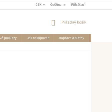
CZK
Čeština
Přihlášení
NÁKUPNÍ
Prázdný košík
KOŠÍK
vé poukazy
Jak nakupovat
Doprava a platby
Informace