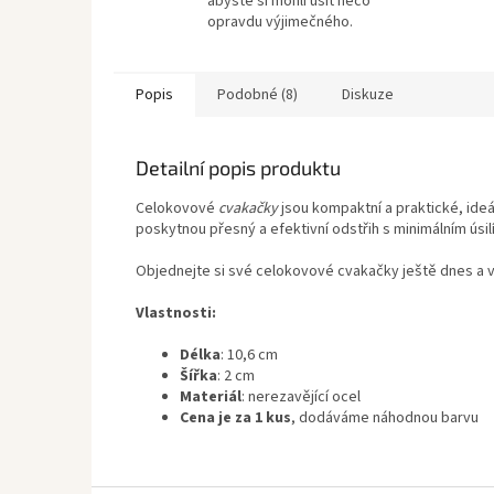
abyste si mohli ušít něco
opravdu výjimečného.
Popis
Podobné (8)
Diskuze
Detailní popis produktu
Celokovové
cvakačky
jsou kompaktní a praktické, ide
poskytnou přesný a efektivní odstřih s minimálním úsil
Objednejte si své celokovové cvakačky ještě dnes a vy
Vlastnosti:
Délka
: 10,6 cm
Šířka
: 2 cm
Materiál
: nerezavějící ocel
Cena je za 1 kus
, dodáváme náhodnou barvu