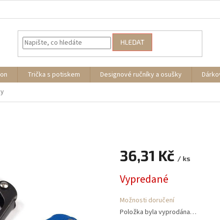
HLEDAT
ion
Trička s potiskem
Designové ručníky a osušky
Dárko
ky
36,31 Kč
/ ks
Měrná
Vypredané
cena:
Možnosti doručení
Položka byla vyprodána…