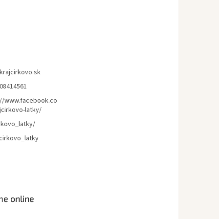
krajcirkovo.sk
08414561
://www.facebook.co
cirkovo-latky/
rkovo_latky/
cirkovo_latky
me online