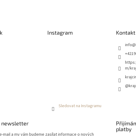
k
Instagram
Kontakt
info
@
+4219
https
m/kraj
krajci
@kraj
Sledovat na Instagramu
 newsletter
Přijímá
platby
 e-mail a my vám budeme zasílat informace o nových