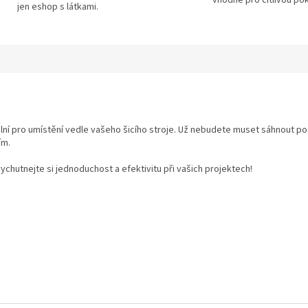
vhodné pro citlivou po
jen eshop s látkami.
ální pro umístění vedle vašeho šicího stroje. Už nebudete muset sáhnout p
ím.
chutnejte si jednoduchost a efektivitu při vašich projektech!