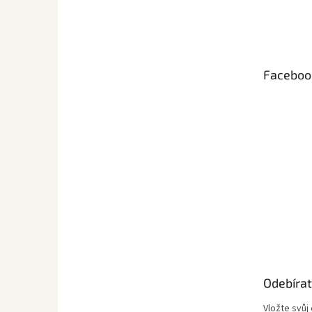
Z
á
p
a
t
Faceboo
í
Odebírat
Vložte svůj