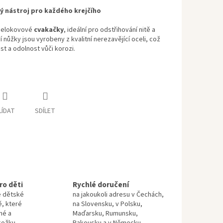
ý nástroj pro každého krejčího
celokovové
cvakačky
, ideální pro odstřihování nitě a
í nůžky jsou vyrobeny z kvalitní nerezavějící oceli, což
ost a odolnost vůči korozi.
LÍDAT
SDÍLET
ro děti
Rychlé doručení
e dětské
na jakoukoli adresu v Čechách,
ě, které
na Slovensku, v Polsku,
né a
Maďarsku, Rumunsku,