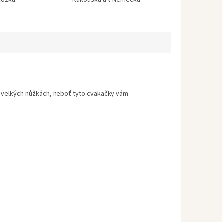
kožku.
Rakousku a v Německu.
o velkých nůžkách, neboť tyto cvakačky vám