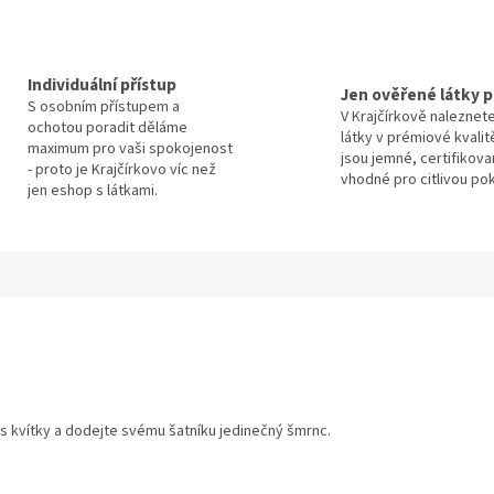
Individuální přístup
Jen ověřené látky p
S osobním přístupem a
V Krajčírkově naleznet
ochotou poradit děláme
látky v prémiové kvalit
maximum pro vaši spokojenost
jsou jemné, certifikova
- proto je Krajčírkovo víc než
vhodné pro citlivou po
jen eshop s látkami.
 s kvítky a dodejte svému šatníku jedinečný šmrnc.