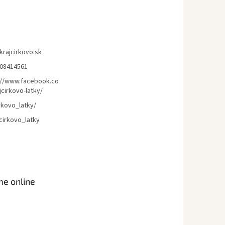
krajcirkovo.sk
08414561
://www.facebook.co
cirkovo-latky/
rkovo_latky/
cirkovo_latky
me online