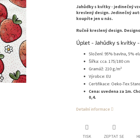
Jahůdky s kvítky - jedinečný v
kreslený design. Jedinečný aut
koupíte jen u nás.
Ručně kreslený design. Designo
Úplet - Jahůdky s kvítky -
Složení: 95% bavlna, 5% el
Šířka: cca. 175/180 cm
Gramáž: 210 g/m²
Výrobce: EU
Certifikace: Oeko-Tex Stan
Cena: uvedena za 1m. Chc
0,4.
Detailní informace
TISK
ZEPTAT SE
H