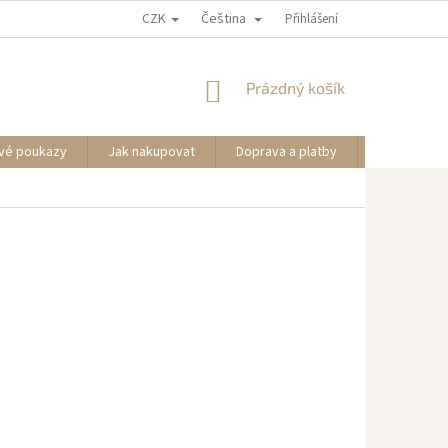
CZK
Čeština
Přihlášení
NÁKUPNÍ
Prázdný košík
KOŠÍK
vé poukazy
Jak nakupovat
Doprava a platby
Informace