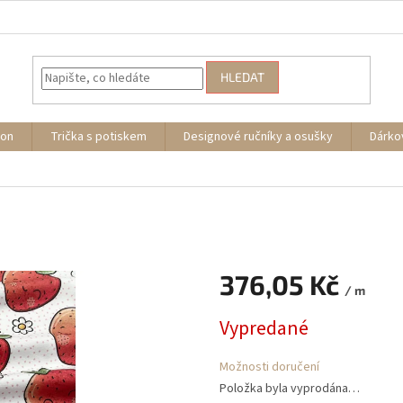
HLEDAT
ion
Trička s potiskem
Designové ručníky a osušky
Dárko
376,05 Kč
/ m
Měrná
Vypredané
cena:
Možnosti doručení
Položka byla vyprodána…