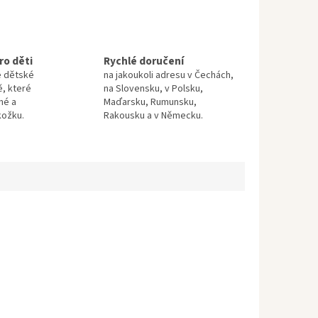
ro děti
Rychlé doručení
e dětské
na jakoukoli adresu v Čechách,
ě, které
na Slovensku, v Polsku,
né a
Maďarsku, Rumunsku,
kožku.
Rakousku a v Německu.