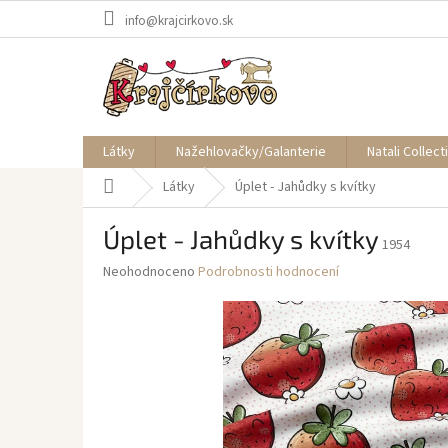
Přejít
info@krajcirkovo.sk
na
obsah
Látky
Nažehlovačky/Galanterie
Natali Collect
Domů
Látky
Úplet - Jahůdky s kvítky
Úplet - Jahůdky s kvítky
1954
Průměrné
Neohodnoceno
Podrobnosti hodnocení
hodnocení
produktu
je
0,0
z
5
hvězdiček.