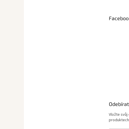
p
a
t
Faceboo
í
Odebírat
Vložte svůj
produktech