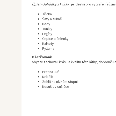
Úplet - Jahůdky s kvítky
je ideální pro vytváření růz
Třička
Šaty a sukně
Body
Tuniky
Legíny
Čepice a čelenky
Kalhoty
Pyžama
Ošetřování:
Abyste zachovali krásu a kvalitu této látky, doporučuj
Prat na 30°
Nebělit
Žehlit na nízkém stupni
Nesušit v sušičce
Z
á