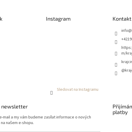
k
Instagram
Kontakt
info
@
+4219
https
m/kraj
krajci
@kraj
Sledovat na Instagramu
 newsletter
Přijímá
platby
 e-mail a my vám budeme zasílat informace o nových
 na našem e-shopu.