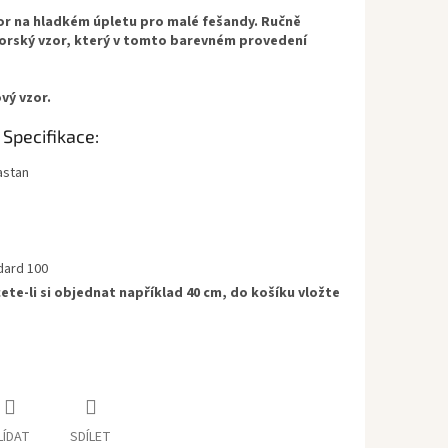
zor na hladkém úpletu pro malé fešandy. Ručně
orský vzor, ​​který v tomto barevném provedení
vý vzor.
 Specifikace:
astan
dard 100
ete-li si objednat například 40 cm, do košíku vložte
LÍDAT
SDÍLET