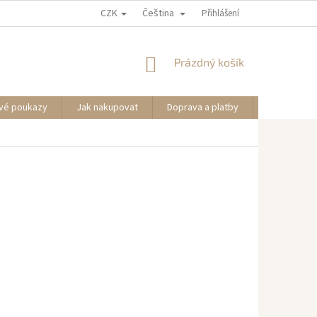
CZK
Čeština
Přihlášení
NÁKUPNÍ
Prázdný košík
KOŠÍK
vé poukazy
Jak nakupovat
Doprava a platby
Informace