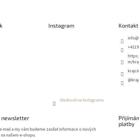
k
Instagram
Kontakt
info
@
+4219
https
m/kraj
krajci
@kraj
Sledovat na Instagramu
 newsletter
Přijímá
platby
 e-mail a my vám budeme zasílat informace o nových
 na našem e-shopu.