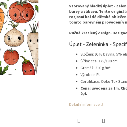
Vzorovaný hladký úplet - Zeleni
barvy a zábavu. Tento originál
rozjasní každé dětské oblečení.
tomto barevném provedení v na
Ručně kreslený design. Designo
Úplet - Zeleninka - Specif
Složení: 95% bavlna, 5% el
Šířka: cca. 175/180 cm
Gramáž: 210 g/m²
Výrobce: EU
Certifikace: Oeko-Tex Stan
Cena: uvedena za 1m. Chc
0,4.
Detailní informace