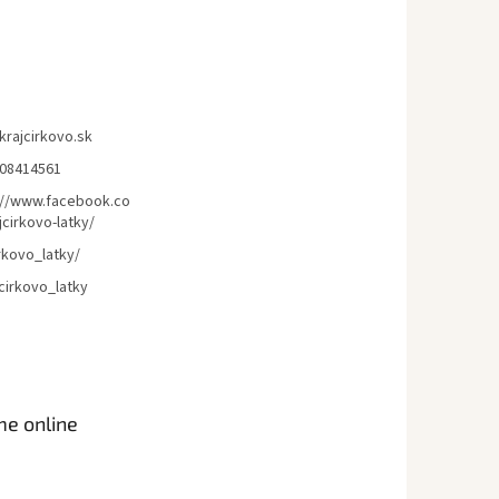
krajcirkovo.sk
08414561
://www.facebook.co
cirkovo-latky/
rkovo_latky/
cirkovo_latky
me online