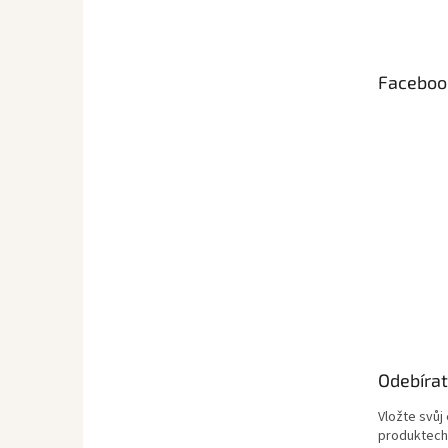
p
a
t
Faceboo
í
Odebírat
Vložte svůj
produktech