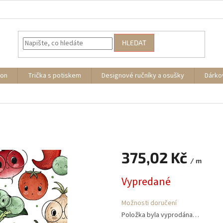
HLEDAT
ion
Trička s potiskem
Designové ručníky a osušky
Dárko
375,02 Kč
/ m
Měrná
Vypredané
cena:
Možnosti doručení
Položka byla vyprodána…