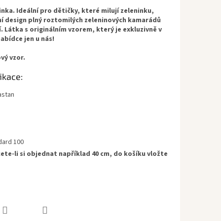
nka. Ideální pro dětičky, které milují zeleninku,
ní design plný roztomilých zeleninových kamarádů
 Látka s originálním vzorem, který je exkluzivně v
bídce jen u nás!
vý vzor.
ikace:
astan
dard 100
ete-li si objednat například 40 cm, do košíku vložte