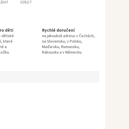
LÍDAT
SDÍLET
ro děti
Rychlé doručení
e dětské
na jakoukoli adresu v Čechách,
ě, které
na Slovensku, v Polsku,
né a
Maďarsku, Rumunsku,
kožku.
Rakousku a v Německu.