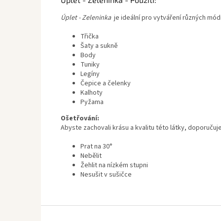
Úplet - Zeleninka
je ideální pro vytváření různých mód
Třička
Šaty a sukně
Body
Tuniky
Legíny
Čepice a čelenky
Kalhoty
Pyžama
Ošetřování:
Abyste zachovali krásu a kvalitu této látky, doporučuj
Prat na 30°
Nebělit
Žehlit na nízkém stupni
Nesušit v sušičce
Z
á