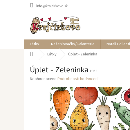
Přejít
info@krajcirkovo.sk
na
obsah
Látky
Nažehlovačky/Galanterie
Natali Collect
Domů
Látky
Úplet - Zeleninka
Úplet - Zeleninka
1953
Průměrné
Neohodnoceno
Podrobnosti hodnocení
hodnocení
produktu
je
0,0
z
5
hvězdiček.