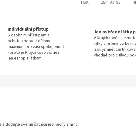
TISK
ZEPTAT SE
H
Individuální přístup
Jen ověřené látky p
S osobním přístupem a
V Krajčírkově naleznet
ochotou poradit děláme
látky v prémiové kvalit
maximum pro vaši spokojenost
jsou jemné, certifikova
- proto je Krajčírkovo víc než
vhodné pro citlivou po
jen eshop s látkami.
ka a dodejte svému šatníku jedinečný šmrnc.