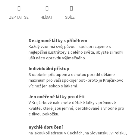
ZEPTAT SE
HLÍDAT
SDÍLET
Designové látky s příběhem
Každý vzor má svůj původ - spolupracujeme s
nejlepšími ilustrátory z celého světa, abyste si mohli
ušít něco opravdu výjimečného.
Individuální přístup
S osobním přístupem a ochotou poradit děláme
maximum pro vaši spokojenost - proto je Krajčírkovo
víc než jen eshop s látkami.
Jen ověřené látky pro děti
V Krajčírkově naleznete dětské látky v prémiové
kvalitě, které jsou jemné, certifikované a vhodné pro
citlivou pokožku.
Rychlé doručení
na jakoukoli adresu v Čechách, na Slovensku, v Polsku,