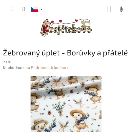
Přejít
NÁKUP
na
obsah
KOŠÍK
Žebrovaný úplet - Borůvky a přátelé
2376
Průměrné
Neohodnoceno
Podrobnosti hodnocení
hodnocení
produktu
je
0,0
z
5
hvězdiček.