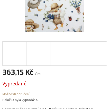
363,15 Kč
/ m
Měrná
Vypredané
cena:
Možnosti doručení
Položka byla vyprodána…