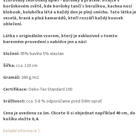
Vzorovaný žebrovaný úplet - Borůvky a přátelé. Vítejte v
borůvkovém světě, kde borůvky tančí s beruškou, kachna nosí
klobouk, holubička létá a každý den je plný smíchu. Tato látka je
veselá, hravá a plná kamarádů, kteří rozzáří každý kousek
oblečení.
Látka s originálním vzorem, který je exkluzivně v tomto
barevném provedení v nabídce jen u nás!
Složení:
95% bavlna 5% elastan
Šířka:
cca. 120 cm
Gramáž:
260 g/m2
Certifikace:
Oeko-Tex Standard 100
Srážlivost:
cca. 5-8 % odporúčame pred šitím oprať
Cena je uvedena za 1m. Chcete-li si objednat například 40 cm, do
košíku vložte 0,4.
Detailní informace