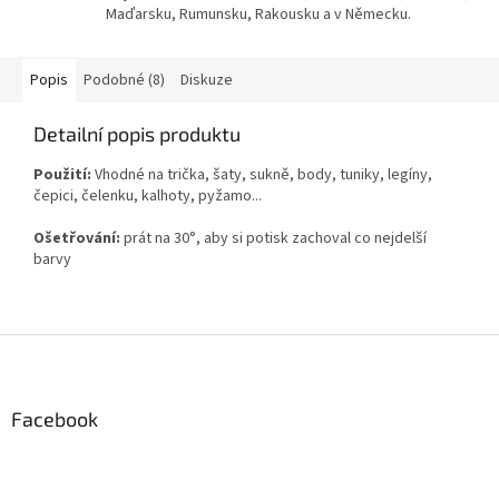
Maďarsku, Rumunsku, Rakousku a v Německu.
Popis
Podobné (8)
Diskuze
Detailní popis produktu
Použití:
Vhodné na trička, šaty, sukně, body, tuniky, legíny,
čepici, čelenku, kalhoty, pyžamo...
Ošetřování:
prát na 30°, aby si potisk zachoval co nejdelší
barvy
Z
á
p
a
Facebook
t
í