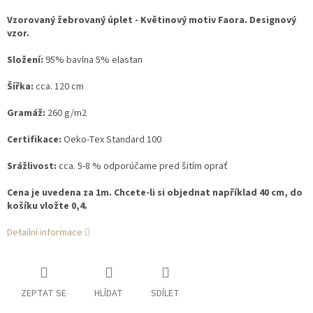
Vzorovaný žebrovaný úplet - Květinový motiv Faora. Designový
vzor.
Složení:
95% bavlna 5% elastan
Šířka:
cca. 120 cm
Gramáž:
260 g/m2
Certifikace:
Oeko-Tex Standard 100
Srážlivost:
cca. 5-8 % odporúčame pred šitím oprať
Cena je uvedena za 1m. Chcete-li si objednat například 40 cm, do
košíku vložte 0,4.
Detailní informace
ZEPTAT SE
HLÍDAT
SDÍLET