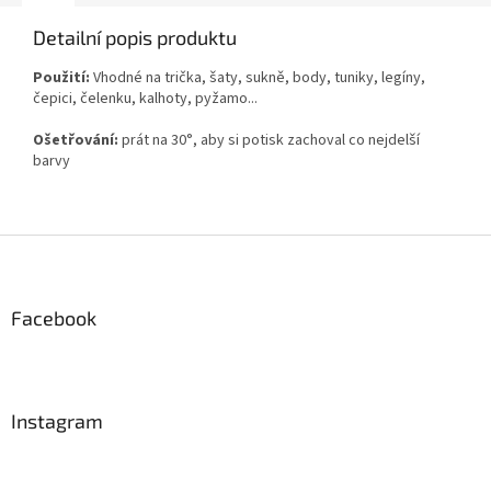
Detailní popis produktu
Použití:
Vhodné na trička, šaty, sukně, body, tuniky, legíny,
čepici, čelenku, kalhoty, pyžamo...
Ošetřování:
prát na 30°, aby si potisk zachoval co nejdelší
barvy
Z
á
p
a
Facebook
t
í
Instagram