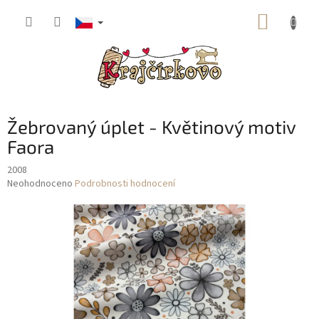
Přejít
NÁKUP
na
obsah
KOŠÍK
Žebrovaný úplet - Květinový motiv
Faora
2008
Průměrné
Neohodnoceno
Podrobnosti hodnocení
hodnocení
produktu
je
0,0
z
5
hvězdiček.