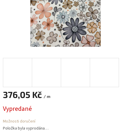
376,05 Kč
/ m
Měrná
Vypredané
cena:
Možnosti doručení
Položka byla vyprodána…