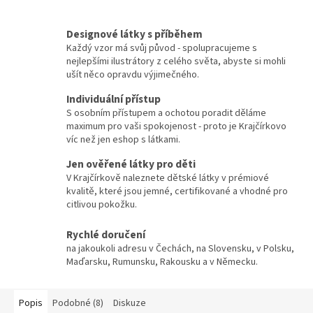
Designové látky s příběhem
Každý vzor má svůj původ - spolupracujeme s
nejlepšími ilustrátory z celého světa, abyste si mohli
ušít něco opravdu výjimečného.
Individuální přístup
S osobním přístupem a ochotou poradit děláme
maximum pro vaši spokojenost - proto je Krajčírkovo
víc než jen eshop s látkami.
Jen ověřené látky pro děti
V Krajčírkově naleznete dětské látky v prémiové
kvalitě, které jsou jemné, certifikované a vhodné pro
citlivou pokožku.
Rychlé doručení
na jakoukoli adresu v Čechách, na Slovensku, v Polsku,
Maďarsku, Rumunsku, Rakousku a v Německu.
Popis
Podobné (8)
Diskuze