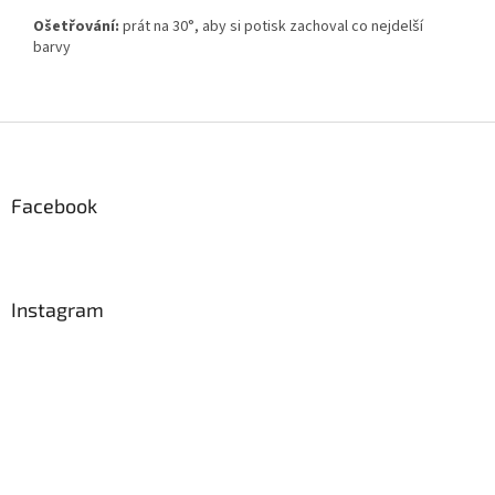
Ošetřování:
prát na 30°, aby si potisk zachoval co nejdelší
barvy
Z
á
p
a
Facebook
t
í
Instagram