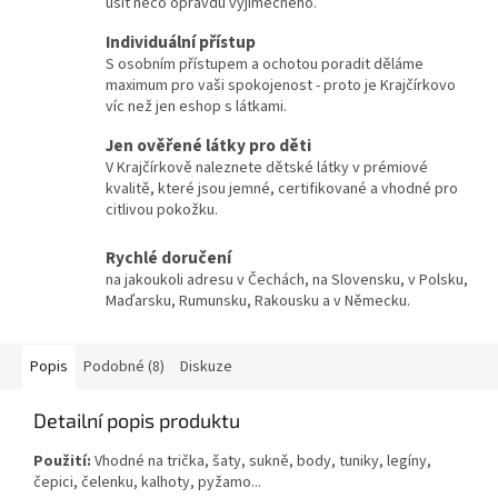
ušít něco opravdu výjimečného.
Individuální přístup
S osobním přístupem a ochotou poradit děláme
maximum pro vaši spokojenost - proto je Krajčírkovo
víc než jen eshop s látkami.
Jen ověřené látky pro děti
V Krajčírkově naleznete dětské látky v prémiové
kvalitě, které jsou jemné, certifikované a vhodné pro
citlivou pokožku.
Rychlé doručení
na jakoukoli adresu v Čechách, na Slovensku, v Polsku,
Maďarsku, Rumunsku, Rakousku a v Německu.
Popis
Podobné (8)
Diskuze
Detailní popis produktu
Použití:
Vhodné na trička, šaty, sukně, body, tuniky, legíny,
čepici, čelenku, kalhoty, pyžamo...