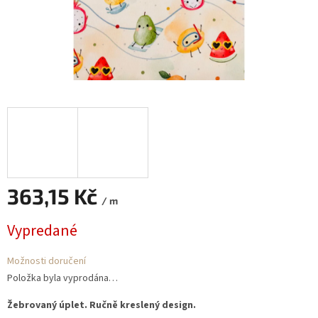
363,15 Kč
/ m
Měrná
Vypredané
cena:
Možnosti doručení
Položka byla vyprodána…
Žebrovaný úplet. Ručně kreslený design.