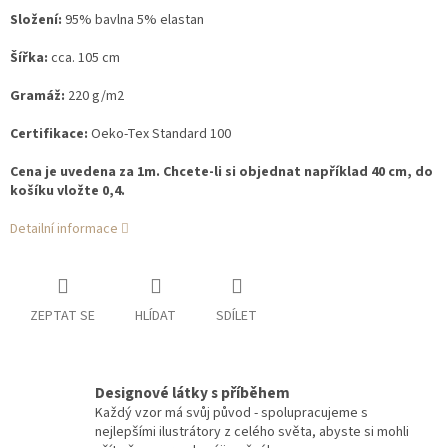
Složení:
95% bavlna 5% elastan
Šířka:
cca. 105 cm
Gramáž:
220 g/m2
Certifikace:
Oeko-Tex Standard 100
Cena je uvedena za 1m. Chcete-li si objednat například 40 cm, do
košíku vložte 0,4.
Detailní informace
ZEPTAT SE
HLÍDAT
SDÍLET
Designové látky s příběhem
Každý vzor má svůj původ - spolupracujeme s
nejlepšími ilustrátory z celého světa, abyste si mohli