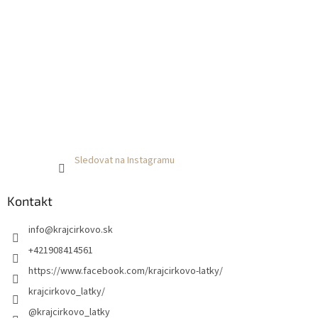
Sledovat na Instagramu
Kontakt
info
@
krajcirkovo.sk
+421908414561
https://www.facebook.com/krajcirkovo-latky/
krajcirkovo_latky/
@krajcirkovo_latky