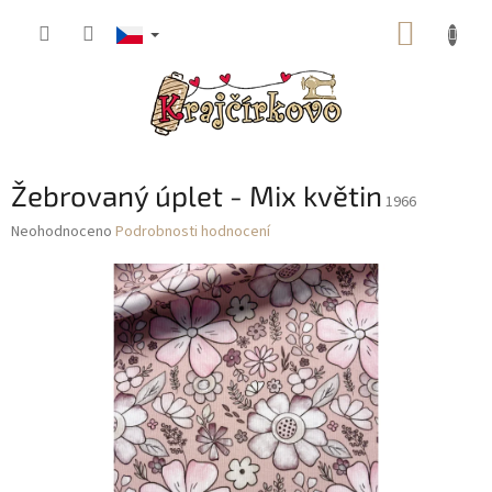
Přejít
NÁKUP
na
obsah
KOŠÍK
Žebrovaný úplet - Mix květin
1966
Průměrné
Neohodnoceno
Podrobnosti hodnocení
hodnocení
produktu
je
0,0
z
5
hvězdiček.