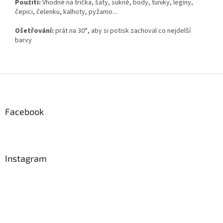
Použití:
Vhodné na trička, šaty, sukně, body, tuniky, legíny,
čepici, čelenku, kalhoty, pyžamo...
Ošetřování:
prát na 30°, aby si potisk zachoval co nejdelší
barvy
Z
á
p
a
Facebook
t
í
Instagram