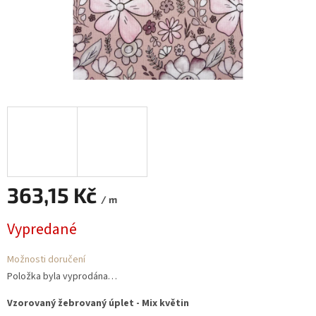
363,15 Kč
/ m
Měrná
Vypredané
cena:
Možnosti doručení
Položka byla vyprodána…
Vzorovaný žebrovaný úplet - Mix květin