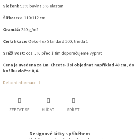
Složení:
95% bavlna 5% elastan
Šířka:
cca. 110/112 cm
Gramáž:
240 g/m2
Certifikace:
Oeko-Tex Standard 100, trieda 1
Srážlivost:
cca. 5% před šitím doporučujeme vyprat
Cena je uvedena za 1m. Chcete-li si objednat například 40 cm, do
košíku vložte 0,4.
Detailní informace
ZEPTAT SE
HLÍDAT
SDÍLET
Designové látky s příběhem