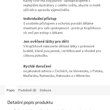
Každý vzor má svůj původ - spolupracujeme s
nejlepšími ilustrátory z celého světa, abyste si mohli
ušít něco opravdu výjimečného.
Individuální přístup
S osobním přístupem a ochotou poradit děláme
maximum pro vaši spokojenost - proto je Krajčírkovo
víc než jen eshop s látkami.
Jen ověřené látky pro děti
V Krajčírkově naleznete dětské látky v prémiové
kvalitě, které jsou jemné, certifikované a vhodné pro
citlivou pokožku.
Rychlé doručení
na jakoukoli adresu v Čechách, na Slovensku, v Polsku,
Maďarsku, Rumunsku, Rakousku a v Německu.
Popis
Podobné (8)
Diskuze
Detailní popis produktu