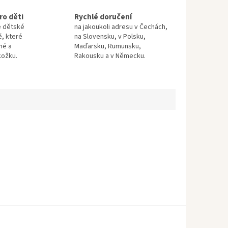
ro děti
Rychlé doručení
e dětské
na jakoukoli adresu v Čechách,
ě, které
na Slovensku, v Polsku,
né a
Maďarsku, Rumunsku,
kožku.
Rakousku a v Německu.