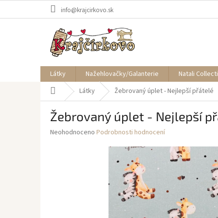
Přejít
info@krajcirkovo.sk
na
obsah
Látky
Nažehlovačky/Galanterie
Natali Collect
Domů
Látky
Žebrovaný úplet - Nejlepší přátelé
Žebrovaný úplet - Nejlepší př
Průměrné
Neohodnoceno
Podrobnosti hodnocení
hodnocení
produktu
je
0,0
z
5
hvězdiček.