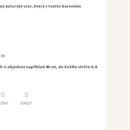
ný autorský vzor, ​​který v tomto barevném
100
i si objednat například 40 cm, do košíku vložte 0,4.
LÍDAT
SDÍLET