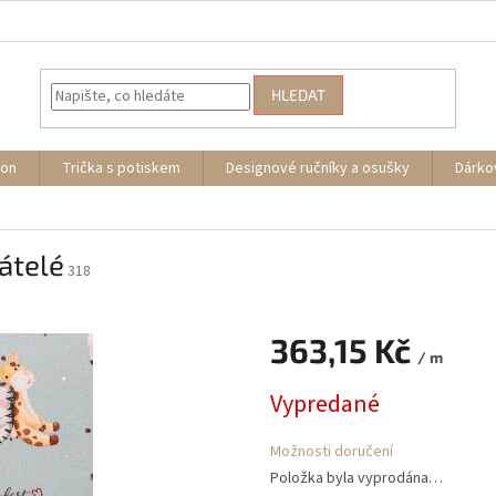
HLEDAT
ion
Trička s potiskem
Designové ručníky a osušky
Dárko
átelé
318
363,15 Kč
/ m
Měrná
Vypredané
cena:
Možnosti doručení
Položka byla vyprodána…