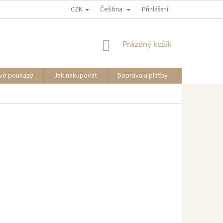
CZK
Čeština
Přihlášení
NÁKUPNÍ
Prázdný košík
KOŠÍK
vé poukazy
Jak nakupovat
Doprava a platby
Informace