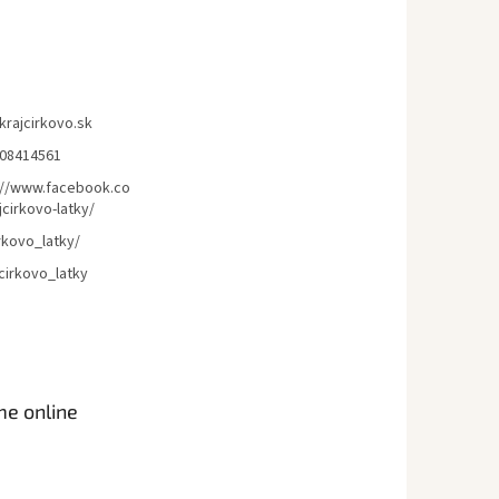
krajcirkovo.sk
08414561
://www.facebook.co
cirkovo-latky/
rkovo_latky/
cirkovo_latky
me online