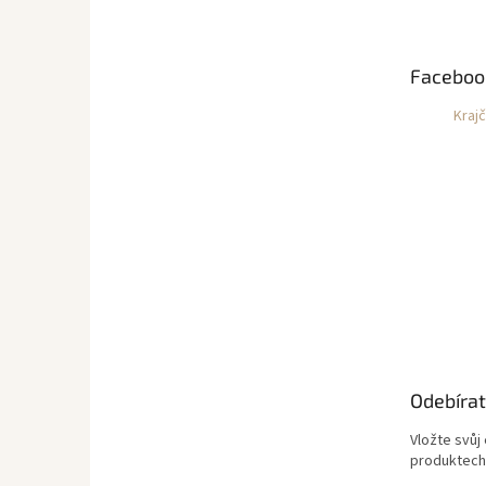
p
a
t
Faceboo
í
Kraj
Odebírat
Vložte svůj
produktech