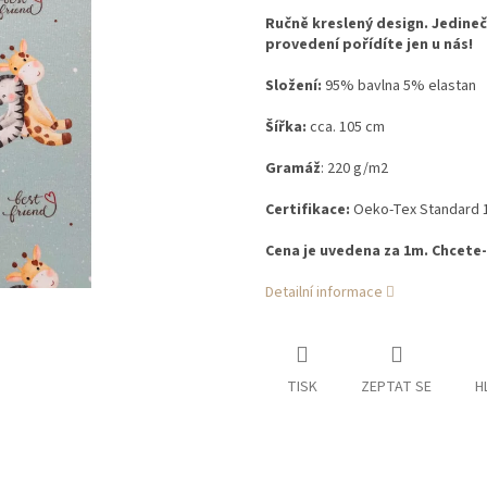
Ručně kreslený design. Jedineč
provedení pořídíte jen u nás!
Složení:
95% bavlna 5% elastan
Šířka:
cca. 105 cm
Gramáž
: 220 g/m2
Certifikace:
Oeko-Tex Standard 
Cena je uvedena za 1m. Chcete-l
Detailní informace
TISK
ZEPTAT SE
H