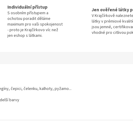
Individuální přístup
Jen ověřené látky p
S osobním přístupem a
V Krajčírkově naleznet
ochotou poradit děláme
látky v prémiové kvalit
maximum pro vaši spokojenost
jsou jemné, certifikova
- proto je Krajčírkovo víc než
vhodné pro citlivou po
jen eshop s látkami.
egíny, čepici, čelenku, kalhoty, pyžamo...
jdelší barvy