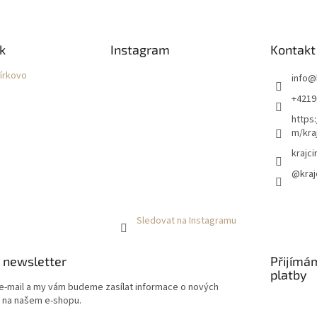
k
Instagram
Kontakt
čírkovo
info
@
+4219
https
m/kraj
krajci
@kraj
Sledovat na Instagramu
 newsletter
Přijímá
platby
 e-mail a my vám budeme zasílat informace o nových
 na našem e-shopu.