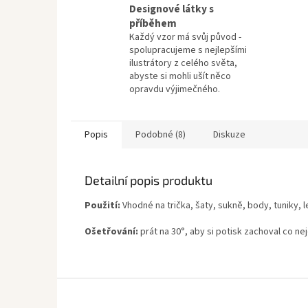
Designové látky s
příběhem
Každý vzor má svůj původ -
spolupracujeme s nejlepšími
ilustrátory z celého světa,
abyste si mohli ušít něco
opravdu výjimečného.
Popis
Podobné (8)
Diskuze
Detailní popis produktu
Použití:
Vhodné na trička, šaty, sukně, body, tuniky, l
Ošetřování:
prát na 30°, aby si potisk zachoval co ne
Z
á