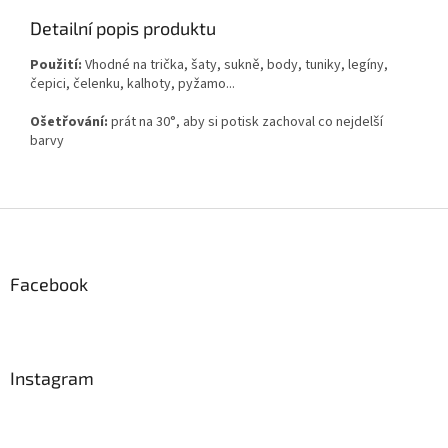
Detailní popis produktu
Použití:
Vhodné na trička, šaty, sukně, body, tuniky, legíny,
čepici, čelenku, kalhoty, pyžamo...
Ošetřování:
prát na 30°, aby si potisk zachoval co nejdelší
barvy
Z
á
p
a
Facebook
t
í
Instagram