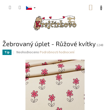
Přejít
NÁKUP
na
obsah
KOŠÍK
Žebrovaný úplet - Růžové kvítky
1248
Průměrné
Neohodnoceno
Podrobnosti hodnocení
Tip
hodnocení
produktu
je
0,0
z
5
hvězdiček.