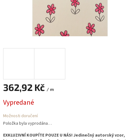
362,92 Kč
/ m
Měrná
Vypredané
cena:
Možnosti doručení
Položka byla vyprodána…
EXKLUZIVNÍ KOUPÍTE POUZE U NÁS! Jedinečný autorský vzor, ​​