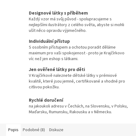
Designové látky s příběhem
Každý vzor má svůj původ - spolupracujeme s
nejlepšími ilustrátory z celého světa, abyste si mohli
ušít něco opravdu výjimečného.
Individuální přístup
S osobním přístupem a ochotou poradit děláme
maximum pro vaši spokojenost - proto je Krajčírkovo
víc než jen eshop s látkami.
Jen ověřené látky pro děti
V Krajčírkově naleznete dětské látky v prémiové
kvalitě, které jsou jemné, certifikované a vhodné pro
citlivou pokožku.
Rychlé doručení
na jakoukoli adresu v Čechách, na Slovensku, v Polsku,
Maďarsku, Rumunsku, Rakousku a v Německu.
Popis
Podobné (8)
Diskuze