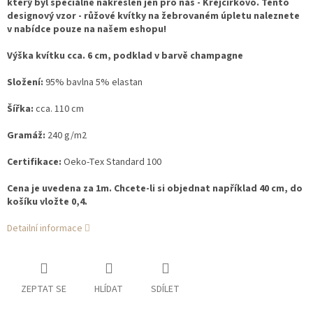
který byl speciálně nakreslen jen pro nás - Krejčírkovo. Tento
designový vzor - růžové kvítky na žebrovaném úpletu naleznete
v nabídce pouze na našem eshopu!
Výška kvítku cca. 6 cm, podklad v barvě champagne
Složení:
95% bavlna 5% elastan
Šířka:
cca. 110 cm
Gramáž:
240 g/m2
Certifikace:
Oeko-Tex Standard 100
Cena je uvedena za 1m. Chcete-li si objednat například 40 cm, do
košíku vložte 0,4.
Detailní informace
ZEPTAT SE
HLÍDAT
SDÍLET