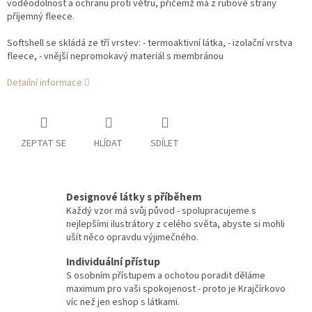
voděodolnost a ochranu proti větru, přičemž má z rubové strany
příjemný fleece.
Softshell se skládá ze tří vrstev: - termoaktivní látka, - izolační vrstva
fleece, - vnější nepromokavý materiál s membránou
Detailní informace
ZEPTAT SE
HLÍDAT
SDÍLET
Designové látky s příběhem
Každý vzor má svůj původ - spolupracujeme s
nejlepšími ilustrátory z celého světa, abyste si mohli
ušít něco opravdu výjimečného.
Individuální přístup
S osobním přístupem a ochotou poradit děláme
maximum pro vaši spokojenost - proto je Krajčírkovo
víc než jen eshop s látkami.