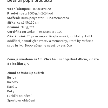
Detailní popis produktu
Vodní sloupec:
10000 MMH20
Prodyšnost:
3000 g/m2/24hod
Složení:
100% polyester + TPU membrána
Šířka:
cca.145/150 cm
Gramáž:
320g/m2
Certifikace:
Oeko - Tex Standard 100
Ošetřování:
Při praní nepoužívejte aviváž, mohlo by dojít k
oddělení jednotlivých vrstev a membrány, která by ztrácela
svou funkci. Doporučujeme nesušit v sušičce.
Cena je uvedena za 1m. Chcete-li si objednat 40 cm, vložte
do košíku 0,4.
Zimní softshell použití:
Bundy
Kalhoty
Kabáty
Deky
Funkční oblečení
Sportovní oblečení