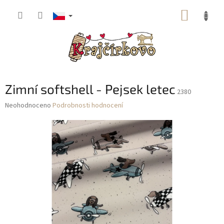
Přejít
NÁKUP
na
obsah
KOŠÍK
Zimní softshell - Pejsek letec
2380
Průměrné
Neohodnoceno
Podrobnosti hodnocení
hodnocení
produktu
je
0,0
z
5
hvězdiček.