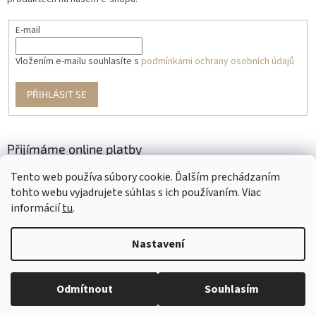
E-mail
Vložením e-mailu souhlasíte s
podmínkami ochrany osobních údajů
PŘIHLÁSIT SE
Přijímáme online platby
Tento web používa súbory cookie. Ďalším prechádzaním
tohto webu vyjadrujete súhlas s ich používaním. Viac
informácií
tu
.
Nastavení
Vytvořil Shoptet
Odmítnout
Souhlasím
Copyright 2026
Krajčírkovo
. Všechna práva vyhrazena.