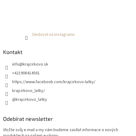
Sledovat na Instagramu
Kontakt
info
@
krajcirkovo.sk
+421908414561
https://www.facebook.com/krajcirkovo-latky/
krajcirkovo_latky/
@krajcirkovo_latky
Odebírat newsletter
Vložte svůj e-mail a my vám budeme zasílat informace o nových
produktech na našem e-shopu.