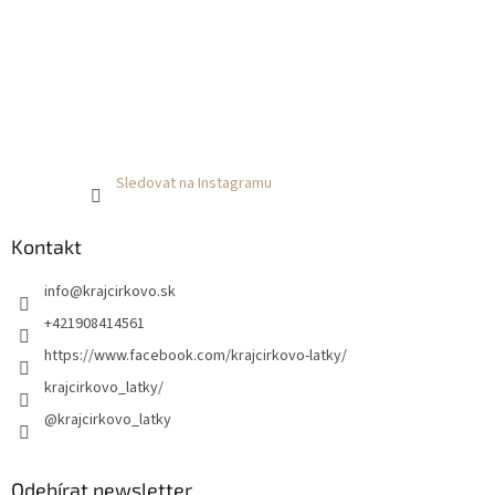
Sledovat na Instagramu
Kontakt
info
@
krajcirkovo.sk
+421908414561
https://www.facebook.com/krajcirkovo-latky/
krajcirkovo_latky/
@krajcirkovo_latky
Odebírat newsletter