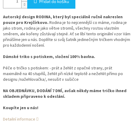
Přidat do košíku
Autorský design RODINA, který byl speciálně ručně nakreslen
pouze pro Krejčírkovo.
Rodina je to nejcennější co máme, rodina je
jako strom, rodina je jako větve stromů, všechny rostou vlastním
směrem, ale kořeny zůstávají stejné. Ať se líbí tento originální vzor Vám
přinášíme jen u nás. Doplňte si svůj šatník jedinečným tričkem vhodným
pro každodenní nošení.
Dámské triko s potiskem, složení 100% bavlna.
Péče o tričko s potiskem: - prát a žehlit z opačné strany, prát
maximálně na 40 stupňů, žehlit při nízké teplotě a nežehlit přímo po
designu /nažehlovačka/, nesušit v sušičce
NA OBJEDNÁVKU, DODÁNÍ 7 DNÍ, avšak někdy máme tričko ihned
skladem připraveno k odeslání.
Koupíte jen u nás!
Detailní informace