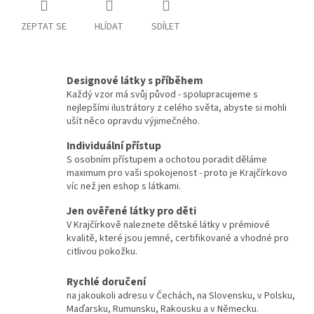
ZEPTAT SE
HLÍDAT
SDÍLET
Designové látky s příběhem
Každý vzor má svůj původ - spolupracujeme s
nejlepšími ilustrátory z celého světa, abyste si mohli
ušít něco opravdu výjimečného.
Individuální přístup
S osobním přístupem a ochotou poradit děláme
maximum pro vaši spokojenost - proto je Krajčírkovo
víc než jen eshop s látkami.
Jen ověřené látky pro děti
V Krajčírkově naleznete dětské látky v prémiové
kvalitě, které jsou jemné, certifikované a vhodné pro
citlivou pokožku.
Rychlé doručení
na jakoukoli adresu v Čechách, na Slovensku, v Polsku,
Maďarsku, Rumunsku, Rakousku a v Německu.