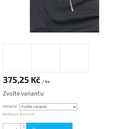
375,25 Kč
/ ks
Měrná
Zvolte variantu
cena:
Varianta
Možnosti doručení