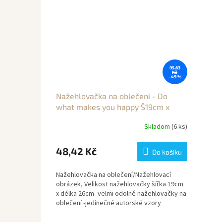
95,63
Kč
–49 %
Nažehlovačka na oblečení - Do
what makes you happy Š19cm x
D26cm
Skladom
(6 ks)
48,42 Kč
Do košíku
Nažehlovačka na oblečení/Nažehlovací
obrázek, Velikost nažehlovačky šířka 19cm
x délka 26cm -velmi odolné nažehlovačky na
oblečení -jedinečné autorské vzory
navržené...