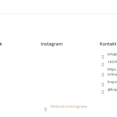
k
Instagram
Kontakt
info
@
+4219
https
m/kraj
krajci
@kraj
Sledovat na Instagramu