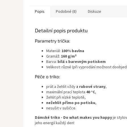
Popis
Podobné (8)
Diskuze
Detailní popis produktu
Parametry trička:
Materiál:
100% bavlna
Gramáž:
160 g/m²
Barva:
bílá s barevným potiskem
Velikost: různé (při vyprodání možnost doobjed
Péče o triko:
prát a žehlit vždy
z rubové strany
,
maximální prací teplota
40 °C
,
žehlit při nízké teplotě,
nežehlit přímo po potisku
,
nesušit v sušičce.
Dámské triko - Do what makes you happy
je stylo
jeho energií každý den!