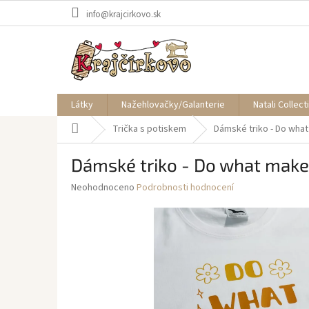
Přejít
info@krajcirkovo.sk
na
obsah
Látky
Nažehlovačky/Galanterie
Natali Collect
Domů
Trička s potiskem
Dámské triko - Do wha
Dámské triko - Do what mak
Průměrné
Neohodnoceno
Podrobnosti hodnocení
hodnocení
produktu
je
0,0
z
5
hvězdiček.