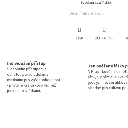
(dodání cca 7 dní).
Detailní informace
TISK
ZEPTAT SE
H
Individuální přístup
Jen ověřené látky p
S osobním přístupem a
V Krajčírkově naleznet
ochotou poradit děláme
látky v prémiové kvalit
maximum pro vaši spokojenost
jsou jemné, certifikova
- proto je Krajčírkovo víc než
vhodné pro citlivou po
jen eshop s látkami.