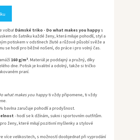
íku
e volba!
Dámské triko - Do what makes you happy
s
uskem do šatníku každé ženy, která miluje pohodlí, styl a
vným potiskem v odstínech žluté a růžové působí svěže a
nu se hodí pro běžné nošení, do práce i pro volný čas.
amáží
160 g/m²
. Materiál je poddajný a pružný, díky
o dne. Potisk je kvalitní a odolný, takže si tričko
pakovaném praní.
o what makes you happy
ti vždy připomene, ti vždy
ene.
% bavlna zaručuje pohodlí a prodyšnost.
elnost
- hodí se k džínám, sukni i sportovním outfitům.
pro ženy, které milují pozitivní myšlenky a stylové
e více velikostech, s možností doobjednat při vyprodání