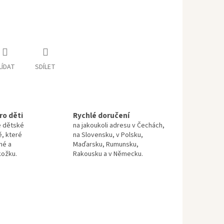
LÍDAT
SDÍLET
ro děti
Rychlé doručení
e dětské
na jakoukoli adresu v Čechách,
ě, které
na Slovensku, v Polsku,
né a
Maďarsku, Rumunsku,
kožku.
Rakousku a v Německu.