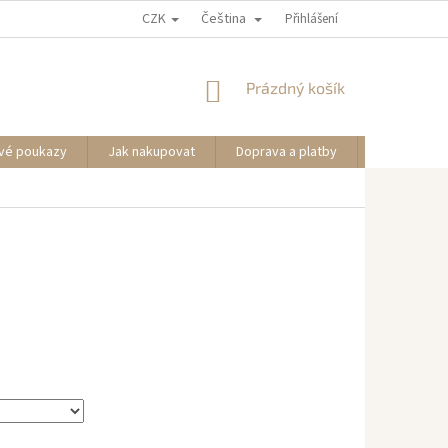
CZK
Čeština
Přihlášení
NÁKUPNÍ
Prázdný košík
KOŠÍK
vé poukazy
Jak nakupovat
Doprava a platby
Informace