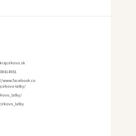
krajcirkovo.sk
08414561
://www.facebook.co
cirkovo-latky/
rkovo_latky/
cirkovo_latky