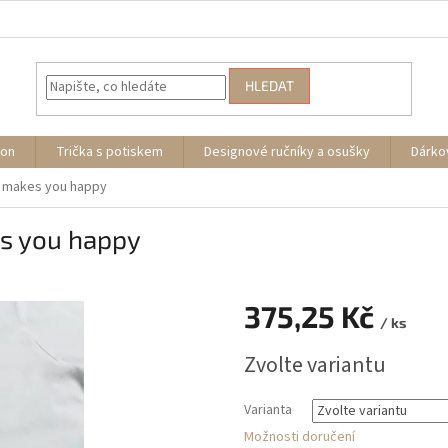
HLEDAT
ion
Trička s potiskem
Designové ručníky a osušky
Dárko
t makes you happy
es you happy
375,25 Kč
/ ks
Měrná
Zvolte variantu
cena:
Varianta
Možnosti doručení