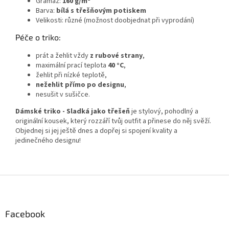
Gramáž:
160 g/m²
Barva:
bílá s třešňovým potiskem
Velikosti: různé (možnost doobjednat při vyprodání)
Péče o triko:
prát a žehlit vždy
z rubové strany
,
maximální prací teplota
40 °C
,
žehlit při nízké teplotě,
nežehlit přímo po designu
,
nesušit v sušičce.
Dámské triko - Sladká jako třešeň
je stylový, pohodlný a
originální kousek, který rozzáří tvůj outfit a přinese do něj svěží.
Objednej si jej ještě dnes a dopřej si spojení kvality a
jedinečného designu!
Z
á
p
a
Facebook
t