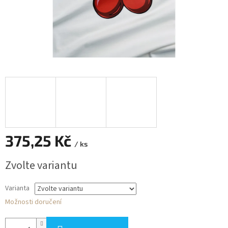
375,25 Kč
/ ks
Měrná
Zvolte variantu
cena:
Varianta
Možnosti doručení