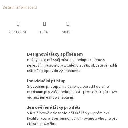
Detailní informace
ZEPTAT SE
HLÍDAT
SDÍLET
Designové látky s příběhem
Každý vzor má svůj původ - spolupracujeme s
nejlepšími ilustrátory z celého světa, abyste si mohli
ušít něco opravdu výjimečného.
Individuální přístup
S osobním přístupem a ochotou poradit děláme
maximum pro vaši spokojenost - proto je Krajčírkovo
víc než jen eshop s látkami.
Jen ověřené látky pro děti
V Krajčírkově naleznete dětské látky v prémiové
kvalitě, které jsou jemné, certifikované a vhodné pro
citlivou pokožku.