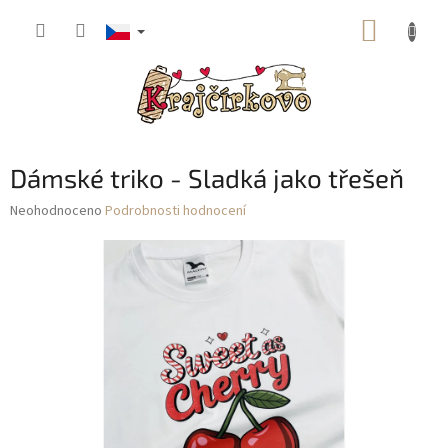
Přejít
NÁKUP
na
obsah
KOŠÍK
Dámské triko - Sladká jako třešeň
Průměrné
Neohodnoceno
Podrobnosti hodnocení
hodnocení
produktu
je
0,0
z
5
hvězdiček.