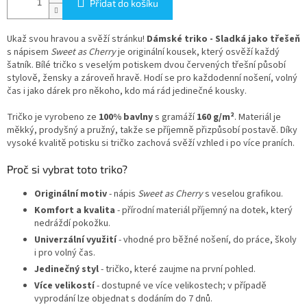
Přidat do košíku
Ukaž svou hravou a svěží stránku!
Dámské triko - Sladká jako třešeň
s nápisem
Sweet as Cherry
je originální kousek, který osvěží každý
šatník. Bílé tričko s veselým potiskem dvou červených třešní působí
stylově, žensky a zároveň hravě. Hodí se pro každodenní nošení, volný
čas i jako dárek pro někoho, kdo má rád jedinečné kousky.
Tričko je vyrobeno ze
100% bavlny
s gramáží
160 g/m²
. Materiál je
měkký, prodyšný a pružný, takže se příjemně přizpůsobí postavě. Díky
vysoké kvalitě potisku si tričko zachová svěží vzhled i po více praních.
Proč si vybrat toto triko?
Originální motiv
- nápis
Sweet as Cherry
s veselou grafikou.
Komfort a kvalita
- přírodní materiál příjemný na dotek, který
nedráždí pokožku.
Univerzální využití
- vhodné pro běžné nošení, do práce, školy
i pro volný čas.
Jedinečný styl
- tričko, které zaujme na první pohled.
Více velikostí
- dostupné ve více velikostech; v případě
vyprodání lze objednat s dodáním do 7 dnů.