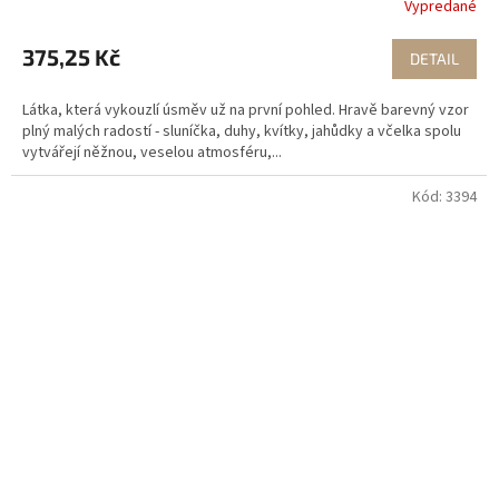
Vypredané
375,25 Kč
DETAIL
Látka, která vykouzlí úsměv už na první pohled. Hravě barevný vzor
plný malých radostí - sluníčka, duhy, kvítky, jahůdky a včelka spolu
vytvářejí něžnou, veselou atmosféru,...
Kód:
3394