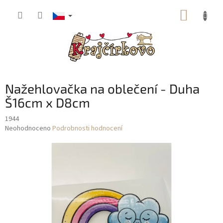
Přejít
NÁKUP
na
obsah
KOŠÍK
Nažehlovačka na oblečení - Duha
Š16cm x D8cm
1944
Průměrné
Neohodnoceno
Podrobnosti hodnocení
hodnocení
produktu
je
0,0
z
5
hvězdiček.