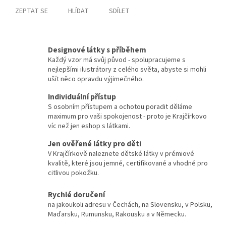
ZEPTAT SE
HLÍDAT
SDÍLET
Designové látky s příběhem
Každý vzor má svůj původ - spolupracujeme s
nejlepšími ilustrátory z celého světa, abyste si mohli
ušít něco opravdu výjimečného.
Individuální přístup
S osobním přístupem a ochotou poradit děláme
maximum pro vaši spokojenost - proto je Krajčírkovo
víc než jen eshop s látkami.
Jen ověřené látky pro děti
V Krajčírkově naleznete dětské látky v prémiové
kvalitě, které jsou jemné, certifikované a vhodné pro
citlivou pokožku.
Rychlé doručení
na jakoukoli adresu v Čechách, na Slovensku, v Polsku,
Maďarsku, Rumunsku, Rakousku a v Německu.