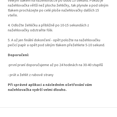
velkým tlakem na nažehlovačce po dobu 15 sekund. Pokud je
nažehlovačka větší než plocha žehličky, tak plynule a pod silným
tlakem procházejte po celé ploše nažehlovačky dalších 15
vteřin.
4. Odložte žehličku a přibližně po 10-15 sekundách z
nažehlovačky odstraňte fólii.
5. A už jen finální dokončení - opět položte na nažehlovačku
pečicí papír a opět pod silným tlakem přežehlete 5-10 sekund.
Doporučení:
-první praní doporučujeme až po 24 hodinách na 30-40 stupňů
- prát a žehlit z rubové strany
Při správné aplikaci a následném ošetřování vám
nažehlovačka vydrží velmi dlouho.
Z
á