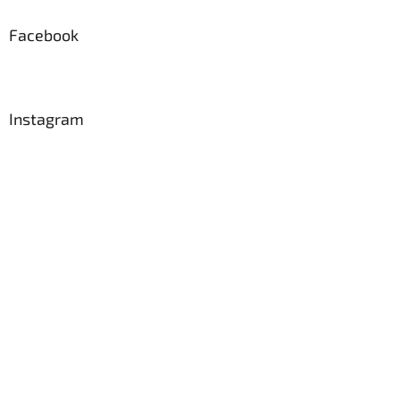
p
a
Facebook
t
í
Instagram