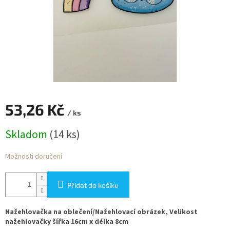
53,26 Kč
/ ks
Měrná
Skladom
(14 ks)
cena:
Možnosti doručení
Přidat do košíku
Nažehlovačka na oblečení/Nažehlovací obrázek, Velikost
nažehlovačky šířka 16cm x délka 8cm