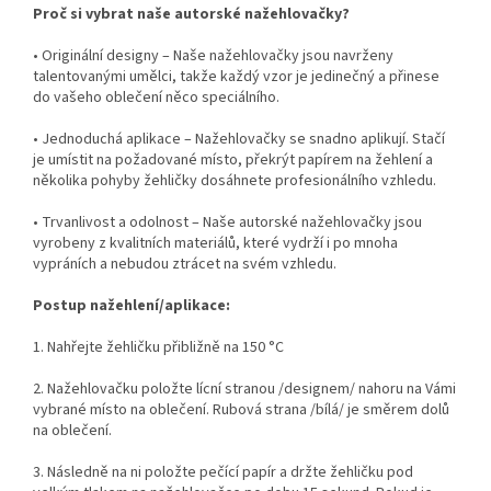
Proč si vybrat naše autorské nažehlovačky?
• Originální designy – Naše nažehlovačky jsou navrženy
talentovanými umělci, takže každý vzor je jedinečný a přinese
do vašeho oblečení něco speciálního.
• Jednoduchá aplikace – Nažehlovačky se snadno aplikují. Stačí
je umístit na požadované místo, překrýt papírem na žehlení a
několika pohyby žehličky dosáhnete profesionálního vzhledu.
• Trvanlivost a odolnost – Naše autorské nažehlovačky jsou
vyrobeny z kvalitních materiálů, které vydrží i po mnoha
vypráních a nebudou ztrácet na svém vzhledu.
Postup nažehlení/aplikace:
1. Nahřejte žehličku přibližně na 150 °C
2. Nažehlovačku položte lícní stranou /designem/ nahoru na Vámi
vybrané místo na oblečení. Rubová strana /bílá/ je směrem dolů
na oblečení.
3. Následně na ni položte pečící papír a držte žehličku pod