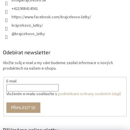
info
@
krajcirkovo.sk
+421908414561
https://www.facebook.com/krajcirkovo-latky/
krajcirkovo_latky/
@krajcirkovo_latky
Odebírat newsletter
Vložte svůj e-mail a my vám budeme zasílat informace o nových
produktech na našem e-shopu.
E-mail
Vložením e-mailu souhlasíte s
podmínkami ochrany osobních údajů
PŘIHLÁSIT SE
Přijímáme online platby