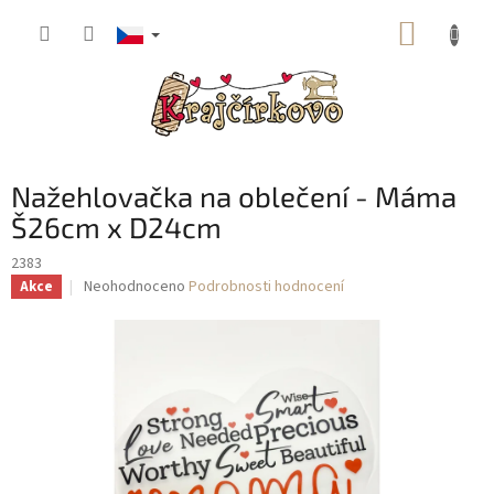
Přejít
NÁKUP
na
obsah
KOŠÍK
Nažehlovačka na oblečení - Máma
Š26cm x D24cm
2383
Průměrné
Neohodnoceno
Podrobnosti hodnocení
Akce
hodnocení
produktu
je
0,0
z
5
hvězdiček.