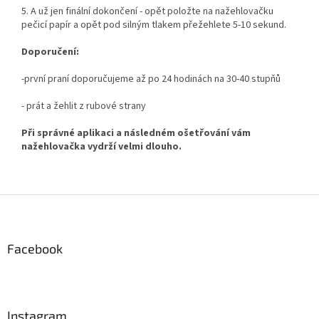
5. A už jen finální dokončení - opět položte na nažehlovačku
pečicí papír a opět pod silným tlakem přežehlete 5-10 sekund.
Doporučení:
-první praní doporučujeme až po 24 hodinách na 30-40 stupňů
- prát a žehlit z rubové strany
Při správné aplikaci a následném ošetřování vám
nažehlovačka vydrží velmi dlouho.
Z
á
p
a
Facebook
t
í
Instagram