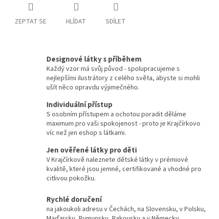
ZEPTAT SE
HLÍDAT
SDÍLET
Designové látky s příběhem
Každý vzor má svůj původ - spolupracujeme s
nejlepšími ilustrátory z celého světa, abyste si mohli
ušít něco opravdu výjimečného.
Individuální přístup
S osobním přístupem a ochotou poradit děláme
maximum pro vaši spokojenost - proto je Krajčírkovo
víc než jen eshop s látkami.
Jen ověřené látky pro děti
V Krajčírkově naleznete dětské látky v prémiové
kvalitě, které jsou jemné, certifikované a vhodné pro
citlivou pokožku.
Rychlé doručení
na jakoukoli adresu v Čechách, na Slovensku, v Polsku,
Maďarsku, Rumunsku, Rakousku a v Německu.