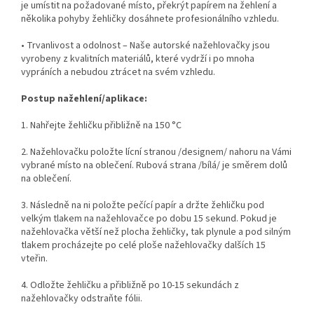
je umístit na požadované místo, překrýt papírem na žehlení a
několika pohyby žehličky dosáhnete profesionálního vzhledu.
• Trvanlivost a odolnost – Naše autorské nažehlovačky jsou
vyrobeny z kvalitních materiálů, které vydrží i po mnoha
vypráních a nebudou ztrácet na svém vzhledu.
Postup nažehlení/aplikace:
1. Nahřejte žehličku přibližně na 150 °C
2. Nažehlovačku položte lícní stranou /designem/ nahoru na Vámi
vybrané místo na oblečení. Rubová strana /bílá/ je směrem dolů
na oblečení.
3. Následně na ni položte pečící papír a držte žehličku pod
velkým tlakem na nažehlovačce po dobu 15 sekund. Pokud je
nažehlovačka větší než plocha žehličky, tak plynule a pod silným
tlakem procházejte po celé ploše nažehlovačky dalších 15
vteřin.
4. Odložte žehličku a přibližně po 10-15 sekundách z
nažehlovačky odstraňte fólii.