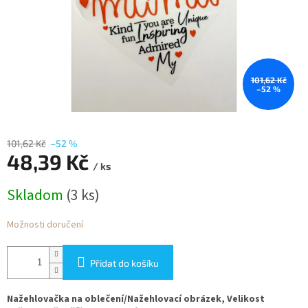
101,62 Kč
–52 %
101,62 Kč
–52 %
48,39 Kč
/ ks
Měrná
Skladom
(3 ks)
cena:
Možnosti doručení
Přidat do košíku
Nažehlovačka na oblečení/Nažehlovací obrázek, Velikost